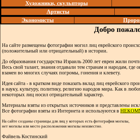
Художники, скульпторы
Артисты
Экономисты
Проро
Добро пожало
На сайте размещены фотографии могил лиц еврейского происх
(положительный или отрицательный) в истории.
До образования государства Израиль 2000 лет евреи жили почти
Весь свой талант, знания отдавали тем странам и народам, где 
взамен во многих случаях погромы, гонения и клевету.
Идея сайта - в кратком виде показать вклад лиц еврейского п
в науку, культуру, политику, религию народов мира. Как в любо
некоторых лиц носил отрицательный характер.
Материалы взяты из открытых источников и представлены иск
Все фотографии взяты из Интернета и используются в
НЕКОМ
На сайте созданы страницы для лиц у которых есть фотография могилы,
нет могилы или место расположения могилы неизвестно.
Файвель Костинский