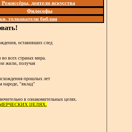
Режиссёры, деятели искусства
Философы
ки, толкователи библии
вать!
ождения, оставивших след
 во всех странах мира.
они жили, получая
роисхождения прошлых лет
м народе, "вклад"
лючительно в ознакомительных целях.
МЕРЧЕСКИХ ЦЕЛЯХ.