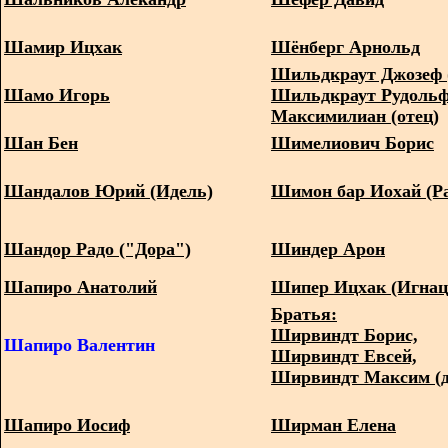
Шамир Ицхак
Шёнберг Арнольд
Шильдкраут Джозеф 
Шамо Игорь
Шильдкраут Рудоль
Максимилиан (отец)
Шан Бен
Шимелиович Борис
Шандалов Юрий (Идель)
Шимон бар Иохай (
Шандор Радо ("Дора")
Шиндер Арон
Шапиро Анатолий
Шипер Ицхак (Игна
Братья:
Ширвиндт Борис,
Шапиро Валентин
Ширвиндт Евсей,
Ширвиндт Максим (
Шапиро Иосиф
Ширман Елена