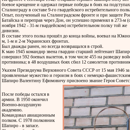
боевое крещение и одержал первые победы в боях на подступах
Сталинграду в составе 9-го гвардейского истребительного полк
Опыт, полученный на Сталинградском фронте и при защите Рос
Батайска и переправ через Дон, он успешно применял в 273-м (
ноября 1942 - 31-м гвардейском) истребительном полку той же
дивизии.
В составе этого полка прошёл до конца войны, воевал на Южно
м, 1-м и 2-м Украинских фронтах.
Был дважды ранен, но всегда возвращался в строй.
К маю 1945 командир звена гвардии старший лейтенант Шапир
совершил 592 боевых вылетов, в том числе 455 на разведку вой
противника; в 48 воздушных боях сбил 12 самолетов противник
Указом Президиума Верховного Совета СССР от 15 мая 1946 за
проявленные мужество и героизм в боях с немецко-фашистским
Шапиро Валентину Ефимовичу присвоено звание Героя Советс
После победы остался в
армии. В 1950 окончил
Военно-воздушную
академию.
Командовал авиационным
полком. С 1978 полковник
Шапиро - в запасе.