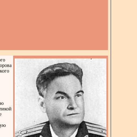
ого
орова
ского
ую
ликой
е
щую