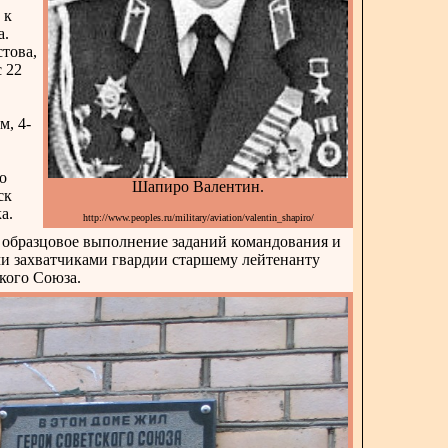
 к
а.
това,
с 22
м, 4-
о
Шапиро Валентин.
ск
а.
http://www.peoples.ru/military/aviation/valentin_shapiro/
 образцовое выполнение заданий командования и
и захватчиками гвардии старшему лейтенанту
кого Союза.