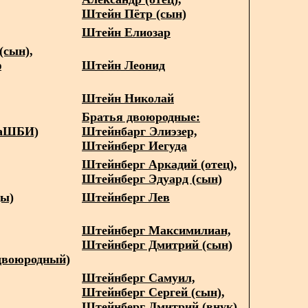
Штейн Пётр (сын)
Штейн Елиозар
(сын),
ф
Штейн Леонид
Штейн Николай
Братья двоюродные:
РаШБИ)
Штейнбарг Элиэзер,
Штейнберг Иегуда
Штейнберг Аркадий (отец),
Штейнберг Эдуард (сын)
цы)
Штейнберг Лев
Штейнберг Максимилиан,
Штейнберг Дмитрий (сын)
двоюродный)
Штейнберг Самуил,
Штейнберг Сергей (сын),
Штейнберг Дмитрий (внук)