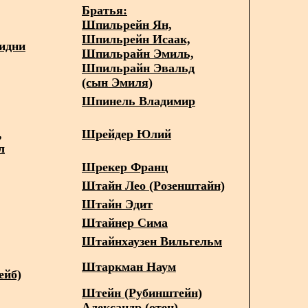
Братья:
Шпильрейн Ян,
Шпильрейн Исаак,
идни
Шпильрайн Эмиль,
Шпильрайн Эвальд
(сын Эмиля)
Шпинель Владимир
,
Шрейдер Юлий
л
Шрекер Франц
Штайн Лео (Розенштайн)
Штайн Эдит
Штайнер Сима
Штайнхаузен Вильгельм
Штаркман Наум
ейб)
Штейн (Рубинштейн)
Александр (отец),