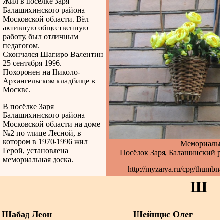
Жил в посёлке Заря
Балашихинского района
Московской области. Вёл
активную общественную
работу, был отличным
педагогом.
Скончался Шапиро Валентин
25 сентября 1996.
Похоронен на Николо-
Архангельском кладбище в
Москве.
В посёлке Заря
Балашихинского района
Московской области на доме
№2 по улице Лесной, в
котором в 1970-1996 жил
Мемориальн
Герой, установлена
Посёлок Заря, Балашинский р
мемориальная доска.
http://myzarya.ru/cpg/thumb
Ш
Шабад Леон
Шейнцис Олег