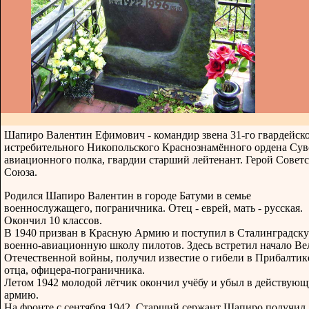
Шапиро Валентин Ефимович - командир звена 31-го гвардейск
истребительного Никопольского Краснознамённого ордена Сув
авиационного полка, гвардии старший лейтенант. Герой Совет
Союза.
Родился Шапиро Валентин в городе Батуми в семье
военнослужащего, пограничника. Отец - еврей, мать - русская.
Окончил 10 классов.
В 1940 призван в Красную Армию и поступил в Сталинградск
военно-авиационную школу пилотов. Здесь встретил начало Ве
Отечественной войны, получил известие о гибели в Прибалтик
отца, офицера-пограничника.
Летом 1942 молодой лётчик окончил учёбу и убыл в действую
армию.
На фронте с сентября 1942. Старший сержант Шапиро получил