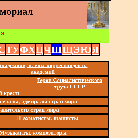
емориал
 я
С
Т
У
Ф
Х
Ц
Ч
Ш
Щ
Э
Ю
Я
Академики, члены-корреспонденты
академий
Герои Социалистического
труда СССР
 крест)
нералы, адмиралы стран мира
авительств стран мира
Шахматисты, шашисты
Музыканты, композиторы