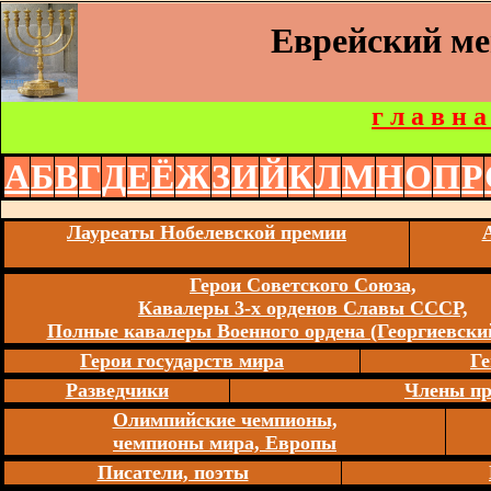
Еврейский м
г л а в н а
А
Б
В
Г
Д
Е
Ё
Ж
З
И
Й
К
Л
М
Н
О
П
Р
Лауреаты Нобелевской премии
Герои Советского Союза,
Кавалеры 3-х орденов Славы СССР,
Полные кавалеры Военного ордена (Георгиевский
Герои государств мира
Ге
Разведчики
Члены пр
Олимпийские чемпионы,
чемпионы мира, Европы
Писатели, поэты