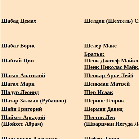
Шабад Цемах
Шелдон (Шехтель) С
Шабат Борис
Шелер Макс
Братья:
Шабтай Цви
Шенк Джозеф Майкл
Шенк Николас Майк
Шагал Анатолий
Шенкар Арье Лейб
Шагал Марк
Шенкман Матвей
Шадур Леонид
Шер Исаак
Шазар Залман (Рубашов)
Шеринг Генрик
Шайн Григорий
Шерман Давид
Шайхет Аркадий
Шестов Лев
(Шойхет Абрам)
(Шварцман Иегуда Л
Шальников Алекандр
Шефер Давид