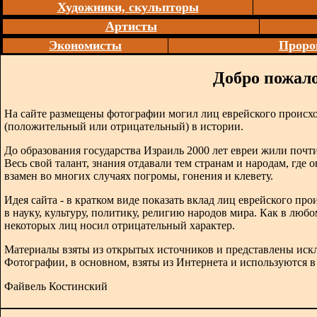
Художники, скульпторы
Артисты
Экономисты
Проро
Добро пожало
На сайте размещены фотографии могил лиц еврейского происх
(положительный или отрицательный) в истории.
До образования государства Израиль 2000 лет евреи жили почти
Весь свой талант, знания отдавали тем странам и народам, где 
взамен во многих случаях погромы, гонения и клевету.
Идея сайта - в кратком виде показать вклад лиц еврейского п
в науку, культуру, политику, религию народов мира. Как в любо
некоторых лиц носил отрицательный характер.
Материалы взяты из открытых источников и представлены иск
Фотографии, в основном, взяты из Интернета и используются 
Файвель Костинский