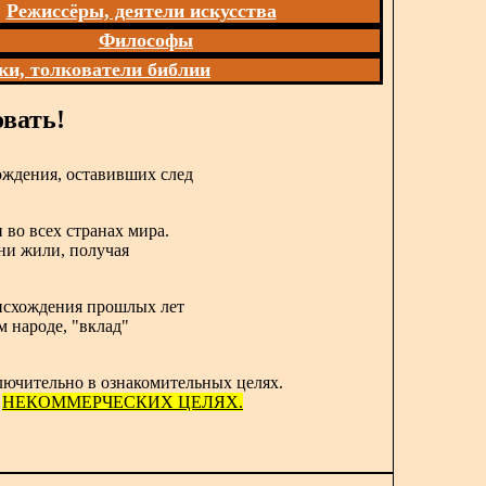
Режиссёры, деятели искусства
Философы
ки, толкователи библии
вать!
ождения, оставивших след
 во всех странах мира.
они жили, получая
роисхождения прошлых лет
м народе, "вклад"
лючительно в ознакомительных целях.
в
НЕКОММЕРЧЕСКИХ ЦЕЛЯХ.