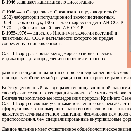
В 1946 защищает кандидатскую диссертацию.
С 1946 — в Свердловске. Организатор и руководитель (с
1952) лаборатории популяционной экологии животных.
1954 — доктор наук, 1966 — член-корреспондент АН СССР,
1970 — действительный член АН СССР.
В 1955-1976 — директор Института экологии растений и
животных АН СССР, деятельности которого он придал
современную направленность.
С. С. Шварц разработал метод морфофизиологических
индикаторов для определения состояния и прогноза
развития популяций животных, новые представления об эколо
природе, метаболической регуляции скорости роста и развития
Внёс существенный вклад в развитие популяционной экологии
своеобразии сезонных генераций животных), химической экол
Возглавлял комплексные исследования природы Крайнего Севе
С. С. Шварц со своими учениками в течение более чем 20-лет
сформулировал закономерность, которую возвели в ранг эколо
является отчётливым этапом адаптации, формированием нового
приспособления, чем специализированные внутривидовые фор
Данное явление имеет существенное общебиологическое значен