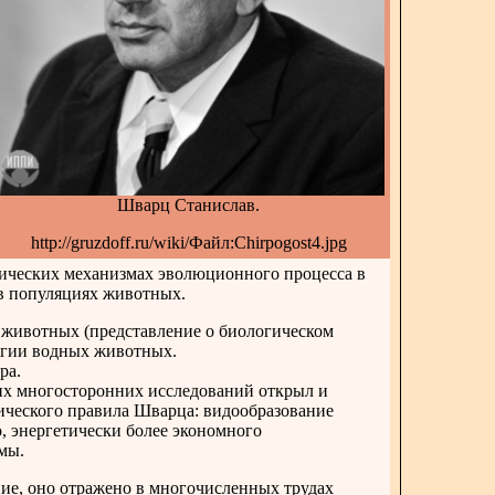
Шварц Станислав.
http://gruzdoff.ru/wiki/Файл:Chirpogost4.jpg
гических механизмах эволюционного процесса в
 в популяциях животных.
 животных (представление о биологическом
огии водных животных.
ра.
них многосторонних исследований открыл и
гического правила Шварца: видообразование
, энергетически более экономного
мы.
ие, оно отражено в многочисленных трудах