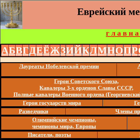
Еврейский м
г л а в н а
А
Б
В
Г
Д
Е
Ё
Ж
З
И
Й
К
Л
М
Н
О
П
Р
Лауреаты Нобелевской премии
Герои Советского Союза,
Кавалеры 3-х орденов Славы СССР,
Полные кавалеры Военного ордена (Георгиевский
Герои государств мира
Ге
Разведчики
Члены пр
Олимпийские чемпионы,
чемпионы мира, Европы
Писатели, поэты