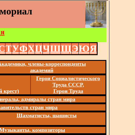
емориал
 я
С
Т
У
Ф
Х
Ц
Ч
Ш
Щ
Э
Ю
Я
Академики, члены-корреспонденты
академий
Герои Социалистического
Труда СССР,
 крест)
Герои Труда
нералы, адмиралы стран мира
авительств стран мира
Шахматисты, шашисты
Музыканты, композиторы