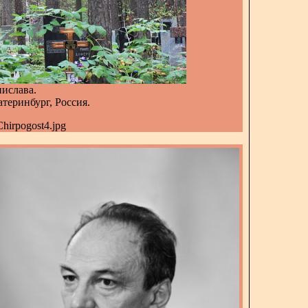
ислава.
теринбург, Россия.
Chirpogost4.jpg