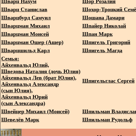
Шварц Нахум
Шор Розалия
Шварц Станислав
Шохор-Троцкий Сем
Шварцбурд Самуил
Шошана Дамари
Шварцман Михаил
Шпайер Николай
Шварцман Моисей
Шпан Марк
Шварцман Ошер (Ашер)
Шпигель Григорий
Шварцшильд Карл
Шпигель Магда
Семья:
Айхенвальд Юлий,
Шведова Наталия (дочь Юлия)
Айхенвальд Лев (брат Юлия),
Шпигельглас Сергей
Айхенвальд Александр
(сын Юлия),
Айхенвальд Юрий
(сын Александра)
Швейцер Михаил (Моисей)
Шпильман Владисла
Шевелёв Марк
Шпильман Рудольф