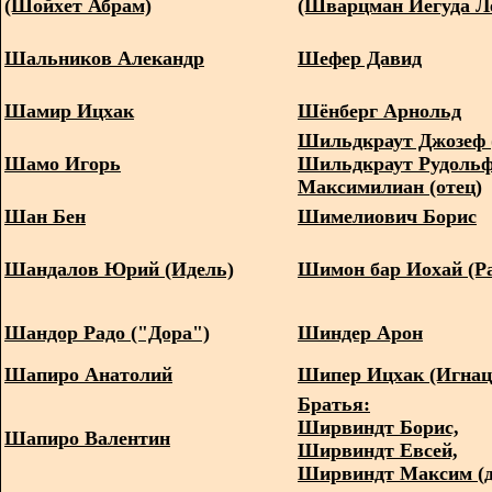
(Шойхет Абрам)
(Шварцман Иегуда Л
Шальников Алекандр
Шефер Давид
Шамир Ицхак
Шёнберг Арнольд
Шильдкраут Джозеф 
Шамо Игорь
Шильдкраут Рудоль
Максимилиан (отец)
Шан Бен
Шимелиович Борис
Шандалов Юрий (Идель)
Шимон бар Иохай (
Шандор Радо ("Дора")
Шиндер Арон
Шапиро Анатолий
Шипер Ицхак (Игна
Братья:
Ширвиндт Борис,
Шапиро Валентин
Ширвиндт Евсей,
Ширвиндт Максим (