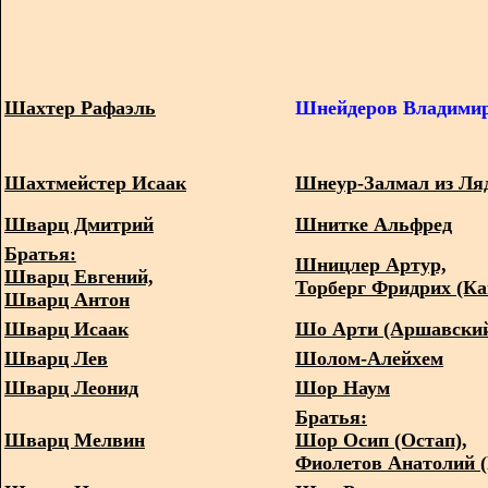
Шахтер Рафаэль
Шнейдеров Владими
Шахтмейстер Исаак
Шнеур-Залмал из Ля
Шварц Дмитрий
Шнитке Альфред
Братья:
Шницлер Артур,
Шварц Евгений,
Торберг Фридрих (К
Шварц Антон
Шварц Исаак
Шо Арти (Аршавский
Шварц Лев
Шолом-Алейхем
Шварц Леонид
Шор Наум
Братья:
Шварц Мелвин
Шор Осип (Остап),
Фиолетов Анатолий 