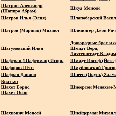
Шатрин Александр
Шкуд Моисей
(Шапиро Абрам)
Шатров Илья (Элия)
Шлапоберский Васи
Шатров (Маршак) Михаил
Шлезингер Джон Рич
Двоюродные брат и с
Шатуновский Илья
Шмидт Вера,
Лихтенштадт Влади
Шаферан (Шаферман) Игорь
Шмидт Иосиф (Йозеф
Шафиров Пётр
Шмуйловский Григо
Шафран Даниил
Шнеер (Окунь) Залм
Братья:
Шахет Борис,
Шнеерсон Менахем-
Шахет Осип
Шахнович Моисей
Шнейдерман Михаил