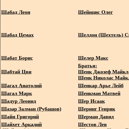
Шабад Леон
Шейнцис Олег
Шабад Цемах
Шелдон (Шехтель) С
Шабат Борис
Шелер Макс
Братья:
Шабтай Цви
Шенк Джозеф Майкл
Шенк Николас Майк
Шагал Анатолий
Шенкар Арье Лейб
Шагал Марк
Шенкман Матвей
Шадур Леонид
Шер Исаак
Шазар Залман (Рубашов)
Шеринг Генрик
Шайн Григорий
Шерман Давид
Шайхет Аркадий
Шестов Лев