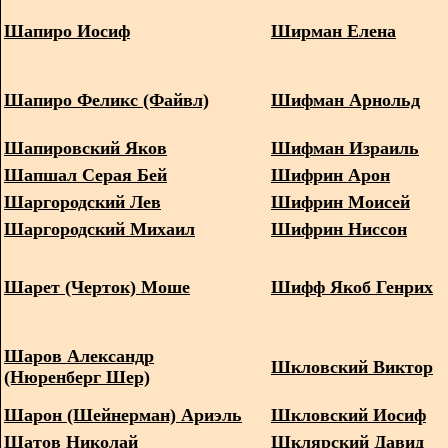
Шапиро Иосиф
Ширман Елена
Шапиро Феликс (Файвл)
Шифман Арнольд
Шапировский Яков
Шифман Израиль
Шапшал Серая Бей
Шифрин Арон
Шаргородский Лев
Шифрин Моисей
Шаргородский Михаил
Шифрин Ниссон
Шарет (Черток) Моше
Шифф Якоб Генрих
Шаров Александр
Шкловский Виктор
(Нюренберг Шер)
Шарон (Шейнерман) Ариэль
Шкловский Иосиф
Шатов Николай
Шклярский Давид