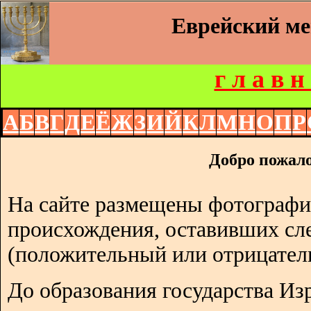
Еврейский м
г л а в н
А
Б
В
Г
Д
Е
Ё
Ж
З
И
Й
К
Л
М
Н
О
П
Р
Добро пожало
На сайте размещены фотографи
происхождения, оставивших сл
(положительный или отрицател
До образования государства Изр