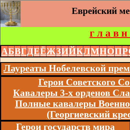
Еврейский м
г л а в н
А
Б
В
Г
Д
Е
Ё
Ж
З
И
Й
К
Л
М
Н
О
П
Р
Лауреаты Нобелевской пре
Герои Советского Со
Кавалеры 3-х орденов Сл
Полные кавалеры Военно
(Георгиевский кре
Герои государств мира