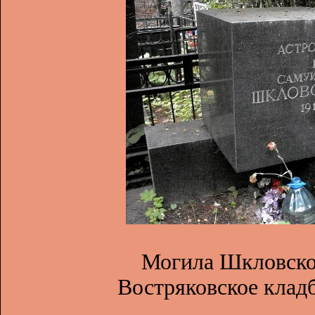
Могила Шкловско
Востряковское клад