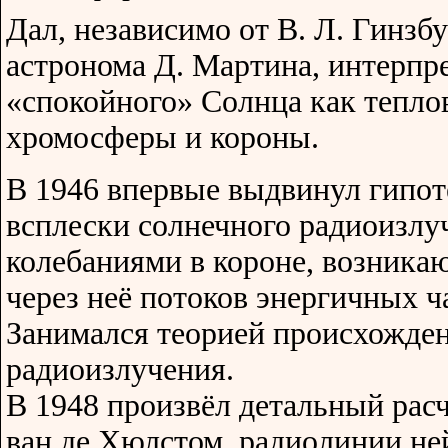
Дал, независимо от В. Л. Гинзбу
астронома Д. Мартина, интерпр
«спокойного» Солнца как тепло
хромосферы и короны.
В 1946 впервые выдвинул гипо
всплески солнечного радиоизл
колебаниями в короне, возник
через неё потоков энергичных ч
Занимался теорией происхожде
радиоизлучения.
В 1948 произвёл детальный расч
ван де Хюлстом, радиолинии не