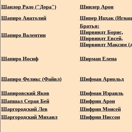
Шандор Радо ("Дора")
Шиндер Арон
Шапиро Анатолий
Шипер Ицхак (Игна
Братья:
Ширвиндт Борис,
Шапиро Валентин
Ширвиндт Евсей,
Ширвиндт Максим (
Шапиро Иосиф
Ширман Елена
Шапиро Феликс (Файвл)
Шифман Арнольд
Шапировский Яков
Шифман Израиль
Шапшал Серая Бей
Шифрин Арон
Шаргородский Лев
Шифрин Моисей
Шаргородский Михаил
Шифрин Ниссон