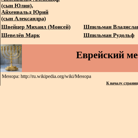
(сын Юлия),
Айхенвальд Юрий
(сын Александра)
Швейцер Михаил (Моисей)
Шпильман Владисла
Шевелёв Марк
Шпильман Рудольф
Еврейский м
Менора: http://ru.wikipedia.org/wiki/Менора
К началу страни