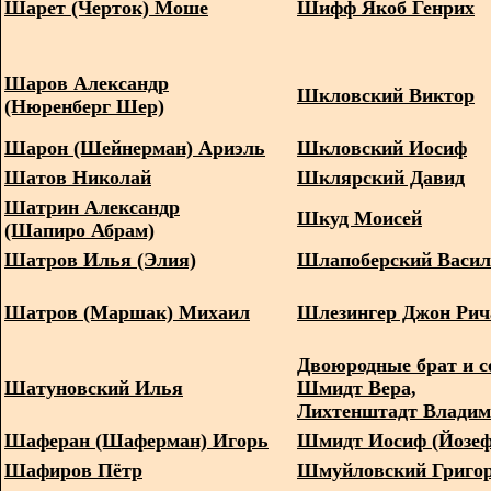
Шарет (Черток) Моше
Шифф Якоб Генрих
Шаров Александр
Шкловский Виктор
(Нюренберг Шер)
Шарон (Шейнерман) Ариэль
Шкловский Иосиф
Шатов Николай
Шклярский Давид
Шатрин Александр
Шкуд Моисей
(Шапиро Абрам)
Шатров Илья (Элия)
Шлапоберский Васи
Шатров (Маршак) Михаил
Шлезингер Джон Рич
Двоюродные брат и с
Шатуновский Илья
Шмидт Вера,
Лихтенштадт Влади
Шаферан (Шаферман) Игорь
Шмидт Иосиф (Йозеф
Шафиров Пётр
Шмуйловский Григо