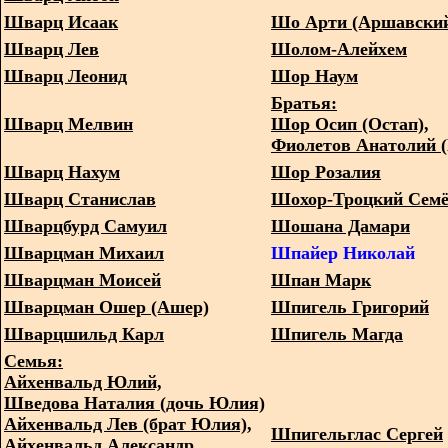
Шварц Исаак
Шо Арти (Аршавский
Шварц Лев
Шолом-Алейхем
Шварц Леонид
Шор Наум
Братья:
Шварц Мелвин
Шор Осип (Остап),
Фиолетов Анатолий 
Шварц Нахум
Шор Розалия
Шварц Станислав
Шохор-Троцкий Сем
Шварцбурд Самуил
Шошана Дамари
Шварцман Михаил
Шпайер Николай
Шварцман Моисей
Шпан Марк
Шварцман Ошер (Ашер)
Шпигель Григорий
Шварцшильд Карл
Шпигель Магда
Семья:
Айхенвальд Юлий,
Шведова Наталия (дочь Юлия)
Айхенвальд Лев (брат Юлия),
Шпигельглас Сергей
Айхенвальд Александр