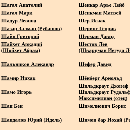
Шагал Анатолий
Шенкар Арье Лейб
Шагал Марк
Шенкман Матвей
Шадур Леонид
Шер Исаак
Шазар Залман (Рубашов)
Шеринг Генрик
Шайн Григорий
Шерман Давид
Шайхет Аркадий
Шестов Лев
(Шойхет Абрам)
(Шварцман Иегуда Л
Шальников Алекандр
Шефер Давид
Шамир Ицхак
Шёнберг Арнольд
Шильдкраут Джозеф 
Шамо Игорь
Шильдкраут Рудоль
Максимилиан (отец)
Шан Бен
Шимелиович Борис
Шандалов Юрий (Идель)
Шимон бар Иохай (