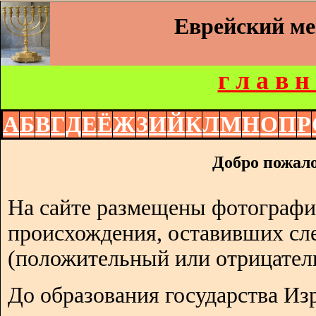
Еврейский м
г л а в н
А
Б
В
Г
Д
Е
Ё
Ж
З
И
Й
К
Л
М
Н
О
П
Р
Добро пожало
На сайте размещены фотографи
происхождения, оставивших сл
(положительный или отрицател
До образования государства Изр