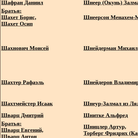
Шафран Даниил
Шнеер (Окунь) Залм
Братья:
Шахет Борис,
Шнеерсон Менахем-
Шахет Осип
Шахнович Моисей
Шнейдерман Михаил
Шахтер Рафаэль
Шнейдеров Владими
Шахтмейстер Исаак
Шнеур-Залмал из Ля
Шварц Дмитрий
Шнитке Альфред
Братья:
Шницлер Артур,
Шварц Евгений,
Торберг Фридрих (К
Шварц Антон