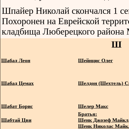
Шпайер Николай скончался 1 се
Похоронен на Еврейской терри
кладбища Люберецкого района 
Ш
Шабад Леон
Шейнцис Олег
Шабад Цемах
Шелдон (Шехтель) С
Шабат Борис
Шелер Макс
Братья:
Шабтай Цви
Шенк Джозеф Майкл
Шенк Николас Майк