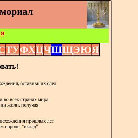
емориал
 я
С
Т
У
Ф
Х
Ц
Ч
Ш
Щ
Э
Ю
Я
вать!
ождения, оставивших след
и во всех странах мира.
 они жили, получая
роисхождения прошлых лет
ом народе, "вклад"