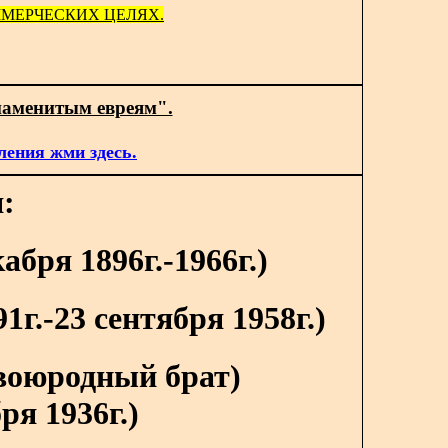
МЕРЧЕСКИХ ЦЕЛЯХ.
наменитым евреям".
ления жми здесь.
:
бря 1896г.-1966г.)
г.-23 сентября 1958г.)
воюродный брат)
ря 1936г.)