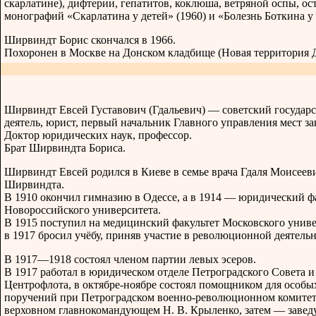
скарлатине), дифтерии, гепатитов, коклюша, ветряной оспы, о
монографий «Скарлатина у детей» (1960) и «Болезнь Боткина у 
Ширвиндт Борис скончался в 1966.
Похоронен в Москве на Донском кладбище (Новая территория 
Ширвиндт Евсей Густавович (Гдальевич) — советский государ
деятель, юрист, первый начальник Главного управления мест з
Доктор юридических наук, профессор.
Брат Ширвиндта Бориса.
Ширвиндт Евсей родился в Киеве в семье врача Гдаля Моисеев
Ширвиндта.
В 1910 окончил гимназию в Одессе, а в 1914 — юридический ф
Новороссийского университета.
В 1915 поступил на медицинский факультет Московского униве
в 1917 бросил учёбу, приняв участие в революционной деятельн
В 1917—1918 состоял членом партии левых эсеров.
В 1917 работал в юридическом отделе Петроградского Совета и
Центрофлота, в октябре-ноябре состоял помощником для особы
поручений при Петроградском военно-революционном комитет
верховном главнокомандующем Н. В. Крыленко, затем — заве