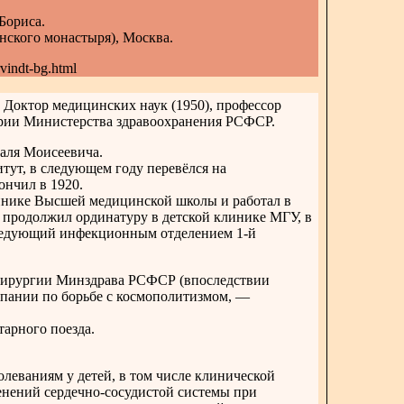
Бориса.
нского монастыря), Москва.
rvindt-bg.html
 Доктор медицинских наук (1950), профессор
рии Министерства здравоохранения РСФСР.
аля Моисеевича.
тут, в следующем году перевёлся на
ончил в 1920.
инике Высшей медицинской школы и работал в
 продолжил ординатуру в детской клинике МГУ, в
ведующий инфекционным отделением 1-й
 хирургии Минздрава РСФСР (впоследствии
мпании по борьбе с космополитизмом, —
арного поезда.
леваниям у детей, в том числе клинической
менений сердечно-сосудистой системы при