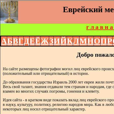
Еврейский м
г л а в н а
А
Б
В
Г
Д
Е
Ё
Ж
З
И
Й
К
Л
М
Н
О
П
Р
Добро пожало
На сайте размещены фотографии могил лиц еврейского происх
(положительный или отрицательный) в истории.
До образования государства Израиль 2000 лет евреи жили почт
Весь свой талант, знания отдавали тем странам и народам, где
взамен во многих случаях погромы, гонения и клевету.
Идея сайта - в кратком виде показать вклад лиц еврейского п
в науку, культуру, политику, религию народов мира. Как в люб
некоторых лиц носил отрицательный характер.