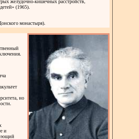
стрых желудочно-кишечных расстройств,
детей» (1965).
Донского монастыря).
ственный
аключения.
ича
акультет
рситета, но
ости.
х
е и
дующий