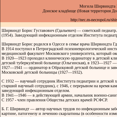
Могила Ширвиндта 
Донское кладбище (Новая территория До
http://nec.m-necropol.ru/shi
Ширвиндт Борис Густавович (Гдальевич) — советский педиатр.
(1954). Заведующий инфекционным отделом Института педиат
Ширвиндт Борис родился в Одессе в семье врача Ширвиндта Гд
В 1914 поступил в Петроградский психоневрологический инсти
медицинский факультет Московского университета, который ок
В 1920—1923 проходил клиническую ординатору в детской кл
детской туберкулёзной больнице (Ольгинская), в 1923—1927 —
1927—1941 — ординатор в Образцовой детской больнице и за
Московской детской больницы (1927—1932).
С 1932 — научный сотрудник Института педиатрии и детской
старший научный сотрудник), с 1946, с перерывом на время ка
заведующий инфекционным отделом.
В 1941—1946 — в действующей армии, начальник военно-санит
С 1957 - член правления Общества детских врачей РСФСР.
Б. Г. Ширвиндт — автор научных трудов по инфекционным забо
картине, патогенезу и лечению скарлатины (в особенности из