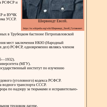
та РСФСР и
СР и ВУЧК
кома УССР.
Ширвиндт Евсей.
https://ru.wikipedia.org/wiki/Ширвиндт,_Евсей_Густавович
нных в Трубецком бастионе Петропавловской
ения мест заключения НКЮ (Народный
х дел) РСФСР, одновременно являясь членом
5—1932).
иверситета (МГУ).
Государственный институт по изучению
дового (уголовного) кодекса РСФСР.
 водного транспорта СССР.
ра по надзору за тюрьмами и исправительно-
льном трудовом лагере.