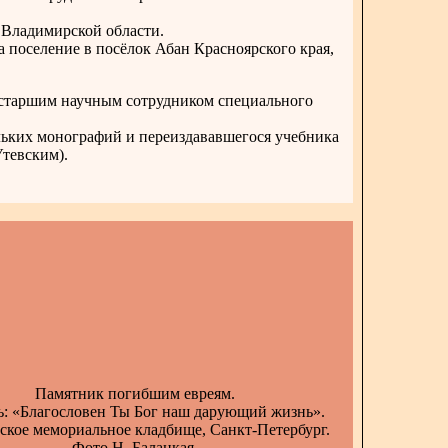
 Владимирской области.
а поселение в посёлок Абан Красноярского края,
л старшим научным сотрудником специального
ольких монографий и переиздававшегося учебника
Утевским).
Памятник погибшим евреям.
: «Благословен Ты Бог наш дарующий жизнь».
ское мемориальное кладбище, Санкт-Петербург.
Фото Н. Балацкая.