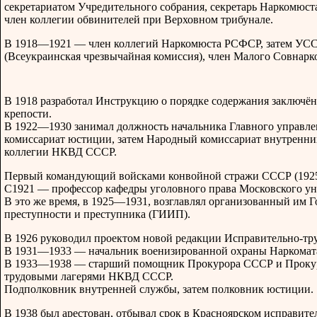
секретариатом Учредительного собрания, секретарь Наркомюс
член коллегии обвинителей при Верховном трибунале.
В 1918—1921 — член коллегий Наркомюста РСФСР, затем УС
(Всеукраинская чрезвычайная комиссия), член Малого Совнар
В 1918 разработал Инструкцию о порядке содержания заключё
крепости.
В 1922—1930 занимал должность начальника Главного управл
комиссариат юстиции, затем Народный комиссариат внутренни
коллегии НКВД СССР.
Первый командующий войсками конвойной стражи СССР (192
С1921 — профессор кафедры уголовного права Московского ун
В это же время, в 1925—1931, возглавлял организованный им 
преступности и преступника (ГИИП).
В 1926 руководил проектом новой редакции Исправительно-тру
В 1931—1933 — начальник военизированной охраны Наркомата
В 1933—1938 — старший помощник Прокурора СССР и Прокуро
трудовыми лагерями НКВД СССР.
Подполковник внутренней службы, затем полковник юстиции.
В 1938 был арестован, отбывал срок в Красноярском исправите