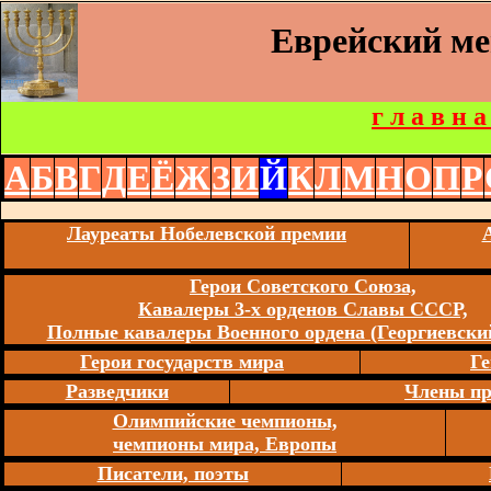
Еврейский м
г л а в н а
А
Б
В
Г
Д
Е
Ё
Ж
З
И
Й
К
Л
М
Н
О
П
Р
Лауреаты Нобелевской премии
Герои Советского Союза,
Кавалеры 3-х орденов Славы СССР,
Полные кавалеры Военного ордена (Георгиевский
Герои государств мира
Ге
Разведчики
Члены пр
Олимпийские чемпионы,
чемпионы мира, Европы
Писатели, поэты