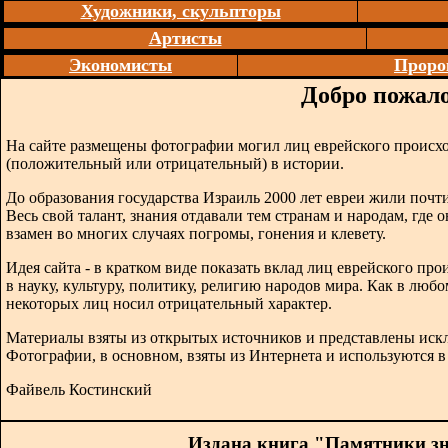
Художники, скульпторы
Артисты
Экономисты
Проро
Добро пожало
На сайте размещены фотографии могил лиц еврейского происх
(положительный или отрицательный) в истории.
До образования государства Израиль 2000 лет евреи жили почти
Весь свой талант, знания отдавали тем странам и народам, где 
взамен во многих случаях погромы, гонения и клевету.
Идея сайта - в кратком виде показать вклад лиц еврейского п
в науку, культуру, политику, религию народов мира. Как в любо
некоторых лиц носил отрицательный характер.
Материалы взяты из открытых источников и представлены иск
Фотографии, в основном, взяты из Интернета и используются 
Файвель Костинский
Издана книга "Памятники з