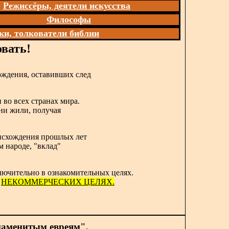
Режиссёры, деятели искусства
Философы
ки, толкователи библии
вать!
ождения, оставивших след
 во всех странах мира.
они жили, получая
роисхождения прошлых лет
м народе, "вклад"
лючительно в ознакомительных целях.
в
НЕКОММЕРЧЕСКИХ ЦЕЛЯХ.
наменитым евреям".