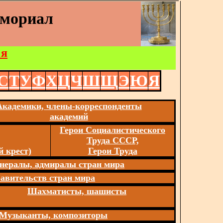
емориал
 я
С
Т
У
Ф
Х
Ц
Ч
Ш
Щ
Э
Ю
Я
Академики, члены-корреспонденты
академий
Герои Социалистического
Труда СССР,
 крест)
Герои Труда
нералы, адмиралы стран мира
авительств стран мира
Шахматисты, шашисты
Музыканты, композиторы