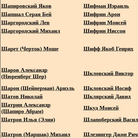
Шапировский Яков
Шифман Израиль
Шапшал Серая Бей
Шифрин Арон
Шаргородский Лев
Шифрин Моисей
Шаргородский Михаил
Шифрин Ниссон
Шарет (Черток) Моше
Шифф Якоб Генрих
Шаров Александр
Шкловский Виктор
(Нюренберг Шер)
Шарон (Шейнерман) Ариэль
Шкловский Иосиф
Шатов Николай
Шклярский Давид
Шатрин Александр
Шкуд Моисей
(Шапиро Абрам)
Шатров Илья (Элия)
Шлапоберский Васи
Шатров (Маршак) Михаил
Шлезингер Джон Рич