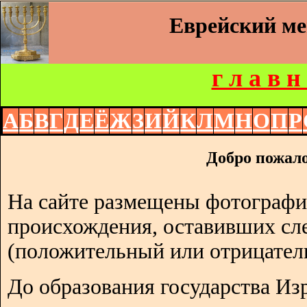
Еврейский м
г л а в н
А
Б
В
Г
Д
Е
Ё
Ж
З
И
Й
К
Л
М
Н
О
П
Р
Добро пожало
На сайте размещены фотографи
происхождения, оставивших сл
(положительный или отрицател
До образования государства Изр