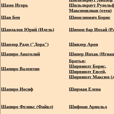
Шамо Игорь
Шильдкраут Рудоль
Максимилиан (отец)
Шан Бен
Шимелиович Борис
Шандалов Юрий (Идель)
Шимон бар Иохай (
Шандор Радо ("Дора")
Шиндер Арон
Шапиро Анатолий
Шипер Ицхак (Игна
Братья:
Ширвиндт Борис,
Шапиро Валентин
Ширвиндт Евсей,
Ширвиндт Максим (
Шапиро Иосиф
Ширман Елена
Шапиро Феликс (Файвл)
Шифман Арнольд