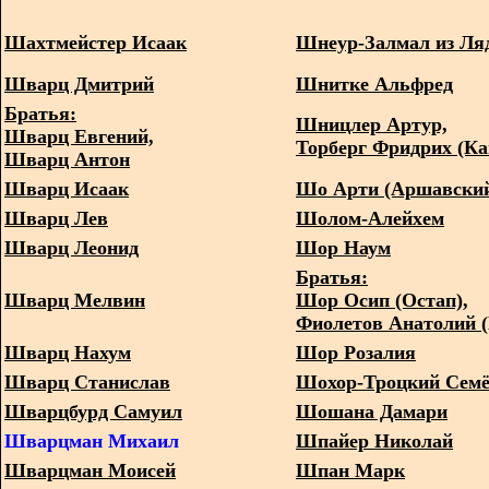
Шахтмейстер Исаак
Шнеур-Залмал из Ля
Шварц Дмитрий
Шнитке Альфред
Братья:
Шницлер Артур,
Шварц Евгений,
Торберг Фридрих (К
Шварц Антон
Шварц Исаак
Шо Арти (Аршавский
Шварц Лев
Шолом-Алейхем
Шварц Леонид
Шор Наум
Братья:
Шварц Мелвин
Шор Осип (Остап),
Фиолетов Анатолий 
Шварц Нахум
Шор Розалия
Шварц Станислав
Шохор-Троцкий Сем
Шварцбурд Самуил
Шошана Дамари
Шварцман Михаил
Шпайер Николай
Шварцман Моисей
Шпан Марк