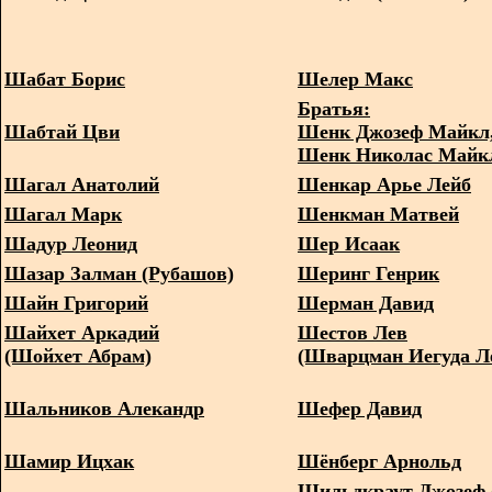
Шабат Борис
Шелер Макс
Братья:
Шабтай Цви
Шенк Джозеф Майкл
Шенк Николас Майк
Шагал Анатолий
Шенкар Арье Лейб
Шагал Марк
Шенкман Матвей
Шадур Леонид
Шер Исаак
Шазар Залман (Рубашов)
Шеринг Генрик
Шайн Григорий
Шерман Давид
Шайхет Аркадий
Шестов Лев
(Шойхет Абрам)
(Шварцман Иегуда Л
Шальников Алекандр
Шефер Давид
Шамир Ицхак
Шёнберг Арнольд
Шильдкраут Джозеф 