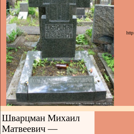
htt
Шварцман Михаил
Матвеевич —