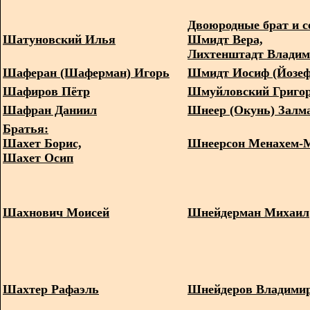
Двоюродные брат и с
Шатуновский Илья
Шмидт Вера,
Лихтенштадт Влади
Шаферан (Шаферман) Игорь
Шмидт Иосиф (Йозеф
Шафиров Пётр
Шмуйловский Григо
Шафран Даниил
Шнеер (Окунь) Залм
Братья:
Шахет Борис,
Шнеерсон Менахем-
Шахет Осип
Шахнович Моисей
Шнейдерман Михаил
Шахтер Рафаэль
Шнейдеров Владими