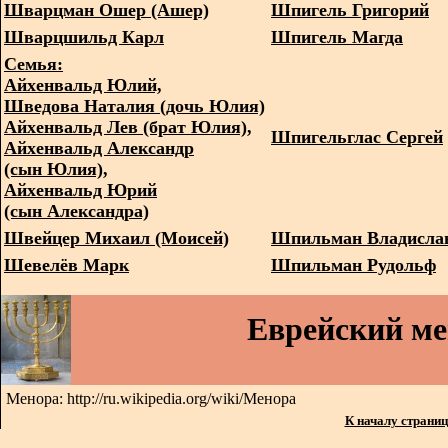
Шварцман Ошер (Ашер)
Шпигель Григорий
Шварцшильд Карл
Шпигель Магда
Семья:
Айхенвальд Юлий,
Шведова Наталия (дочь Юлия)
Айхенвальд Лев (брат Юлия),
Шпигельглас Сергей
Айхенвальд Александр
(сын Юлия),
Айхенвальд Юрий
(сын Александра)
Швейцер Михаил (Моисей)
Шпильман Владисла
Шевелёв Марк
Шпильман Рудольф
Еврейский м
Менора: http://ru.wikipedia.org/wiki/Менора
К началу страни