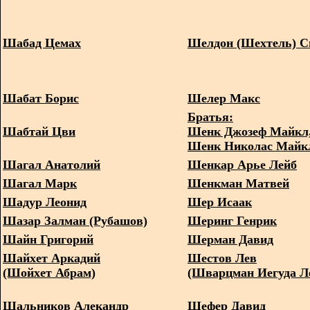
Шабад Цемах
Шелдон (Шехтель) С
Шабат Борис
Шелер Макс
Братья:
Шабтай Цви
Шенк Джозеф Майкл
Шенк Николас Майк
Шагал Анатолий
Шенкар Арье Лейб
Шагал Марк
Шенкман Матвей
Шадур Леонид
Шер Исаак
Шазар Залман (Рубашов)
Шеринг Генрик
Шайн Григорий
Шерман Давид
Шайхет Аркадий
Шестов Лев
(Шойхет Абрам)
(Шварцман Иегуда Л
Шальников Алекандр
Шефер Давид