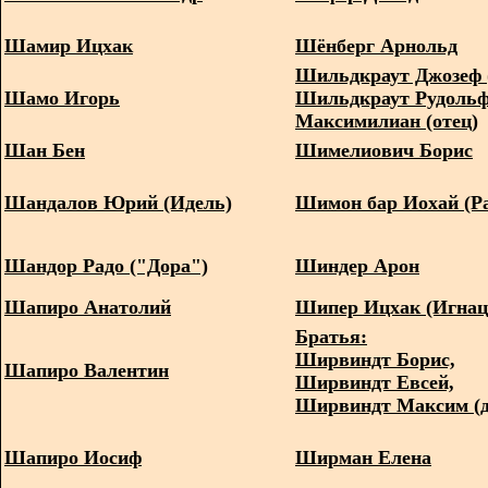
Шамир Ицхак
Шёнберг Арнольд
Шильдкраут Джозеф 
Шамо Игорь
Шильдкраут Рудоль
Максимилиан (отец)
Шан Бен
Шимелиович Борис
Шандалов Юрий (Идель)
Шимон бар Иохай (
Шандор Радо ("Дора")
Шиндер Арон
Шапиро Анатолий
Шипер Ицхак (Игна
Братья:
Ширвиндт Борис,
Шапиро Валентин
Ширвиндт Евсей,
Ширвиндт Максим (
Шапиро Иосиф
Ширман Елена