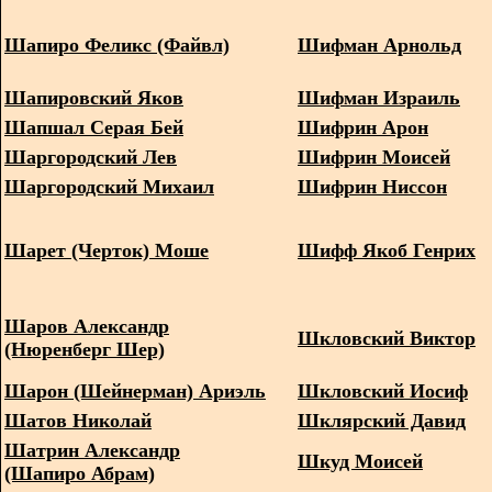
Шапиро Феликс (Файвл)
Шифман Арнольд
Шапировский Яков
Шифман Израиль
Шапшал Серая Бей
Шифрин Арон
Шаргородский Лев
Шифрин Моисей
Шаргородский Михаил
Шифрин Ниссон
Шарет (Черток) Моше
Шифф Якоб Генрих
Шаров Александр
Шкловский Виктор
(Нюренберг Шер)
Шарон (Шейнерман) Ариэль
Шкловский Иосиф
Шатов Николай
Шклярский Давид
Шатрин Александр
Шкуд Моисей
(Шапиро Абрам)