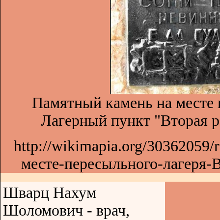
Памятный камень на месте 
Лагерный пункт "Вторая р
http://wikimapia.org/30362059
месте-пересыльного-лагеря-В
Шварц Нахум
Шоломович - врач,