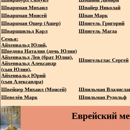
Шварцман Михаил
Шпайер Николай
Шварцман Моисей
Шпан Марк
Шварцман Ошер (Ашер)
Шпигель Григорий
Шварцшильд Карл
Шпигель Магда
Семья:
Айхенвальд Юлий,
Шведова Наталия (дочь Юлия)
Айхенвальд Лев (брат Юлия),
Шпигельглас Сергей
Айхенвальд Александр
(сын Юлия),
Айхенвальд Юрий
(сын Александра)
Швейцер Михаил (Моисей)
Шпильман Владисла
Шевелёв Марк
Шпильман Рудольф
Еврейский м