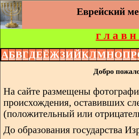
Еврейский м
г л а в н
А
Б
В
Г
Д
Е
Ё
Ж
З
И
Й
К
Л
М
Н
О
П
Р
Добро пожало
На сайте размещены фотографи
происхождения, оставивших сл
(положительный или отрицател
До образования государства Изр