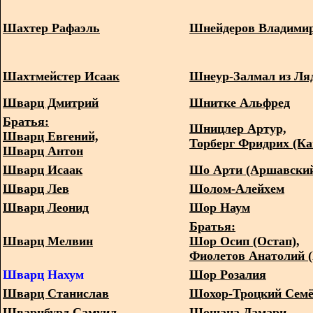
Шахтер Рафаэль
Шнейдеров Владими
Шахтмейстер Исаак
Шнеур-Залмал из Ля
Шварц Дмитрий
Шнитке Альфред
Братья:
Шницлер Артур,
Шварц Евгений,
Торберг Фридрих (К
Шварц Антон
Шварц Исаак
Шо Арти (Аршавский
Шварц Лев
Шолом-Алейхем
Шварц Леонид
Шор Наум
Братья:
Шварц Мелвин
Шор Осип (Остап),
Фиолетов Анатолий 
Шварц Нахум
Шор Розалия
Шварц Станислав
Шохор-Троцкий Сем
Шварцбурд Самуил
Шошана Дамари