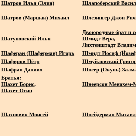
Шатров Илья (Элия)
Шлапоберский Васи
Шатров (Маршак) Михаил
Шлезингер Джон Рич
Двоюродные брат и с
Шатуновский Илья
Шмидт Вера,
Лихтенштадт Влади
Шаферан (Шаферман) Игорь
Шмидт Иосиф (Йозеф
Шафиров Пётр
Шмуйловский Григо
Шафран Даниил
Шнеер (Окунь) Залм
Братья:
Шахет Борис,
Шнеерсон Менахем-
Шахет Осип
Шахнович Моисей
Шнейдерман Михаил