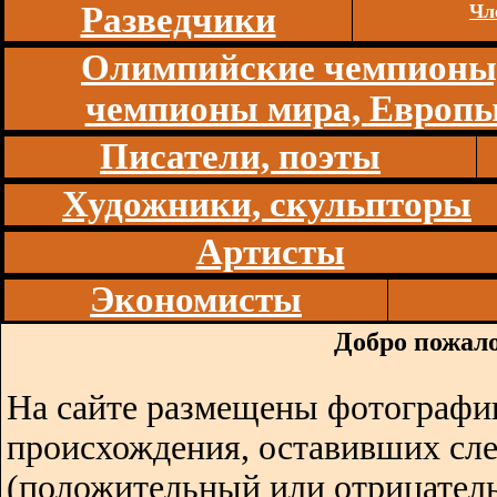
Разведчики
Чл
Олимпийские чемпионы
чемпионы мира, Европ
Писатели, поэты
Художники, скульпторы
Артисты
Экономисты
Добро пожало
На сайте размещены фотографии
происхождения, оставивших сл
(положительный или отрицатель