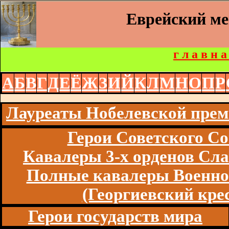
Еврейский м
г л а в н а
А
Б
В
Г
Д
Е
Ё
Ж
З
И
Й
К
Л
М
Н
О
П
Р
Лауреаты Нобелевской пре
Герои Советского Со
Кавалеры 3-х орденов Сл
Полные кавалеры Военно
(Георгиевский кре
Герои государств мира