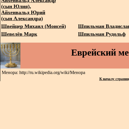
Айхенвальд Александр
(сын Юлия),
Айхенвальд Юрий
(сын Александра)
Швейцер Михаил (Моисей)
Шпильман Владисла
Шевелёв Марк
Шпильман Рудольф
Еврейский м
Менора: http://ru.wikipedia.org/wiki/Менора
К началу страни