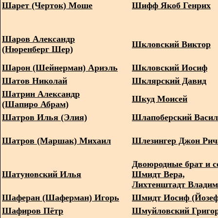
Шарет (Черток) Моше
Шифф Якоб Генрих
Шаров Александр
Шкловский Виктор
(Нюренберг Шер)
Шарон (Шейнерман) Ариэль
Шкловский Иосиф
Шатов Николай
Шклярский Давид
Шатрин Александр
Шкуд Моисей
(Шапиро Абрам)
Шатров Илья (Элия)
Шлапоберский Васи
Шатров (Маршак) Михаил
Шлезингер Джон Рич
Двоюродные брат и с
Шатуновский Илья
Шмидт Вера,
Лихтенштадт Влади
Шаферан (Шаферман) Игорь
Шмидт Иосиф (Йозеф
Шафиров Пётр
Шмуйловский Григо