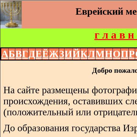
Еврейский м
г л а в н
А
Б
В
Г
Д
Е
Ё
Ж
З
И
Й
К
Л
М
Н
О
П
Р
Добро пожало
На сайте размещены фотографи
происхождения, оставивших сл
(положительный или отрицател
До образования государства Изр