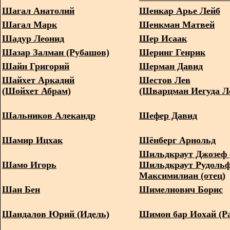
Шагал Анатолий
Шенкар Арье Лейб
Шагал Марк
Шенкман Матвей
Шадур Леонид
Шер Исаак
Шазар Залман (Рубашов)
Шеринг Генрик
Шайн Григорий
Шерман Давид
Шайхет Аркадий
Шестов Лев
(Шойхет Абрам)
(Шварцман Иегуда Л
Шальников Алекандр
Шефер Давид
Шамир Ицхак
Шёнберг Арнольд
Шильдкраут Джозеф 
Шамо Игорь
Шильдкраут Рудоль
Максимилиан (отец)
Шан Бен
Шимелиович Борис
Шандалов Юрий (Идель)
Шимон бар Иохай (