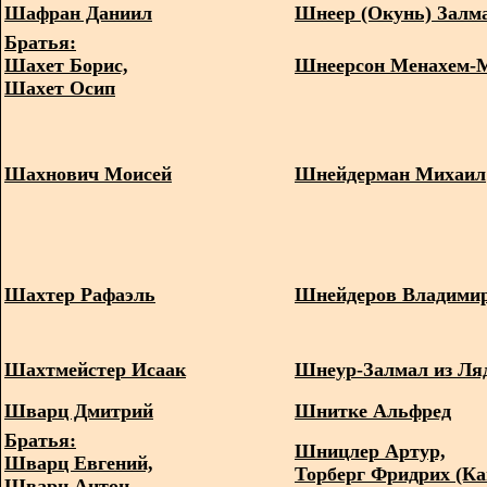
Шафран Даниил
Шнеер (Окунь) Залм
Братья:
Шахет Борис,
Шнеерсон Менахем-
Шахет Осип
Шахнович Моисей
Шнейдерман Михаил
Шахтер Рафаэль
Шнейдеров Владими
Шахтмейстер Исаак
Шнеур-Залмал из Ля
Шварц Дмитрий
Шнитке Альфред
Братья:
Шницлер Артур,
Шварц Евгений,
Торберг Фридрих (К
Шварц Антон