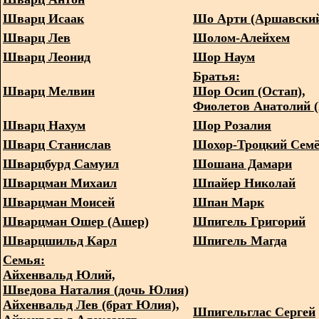
Шварц Исаак
Шо Арти (Аршавский
Шварц Лев
Шолом-Алейхем
Шварц Леонид
Шор Наум
Братья:
Шварц Мелвин
Шор Осип (Остап),
Фиолетов Анатолий 
Шварц Нахум
Шор Розалия
Шварц Станислав
Шохор-Троцкий Сем
Шварцбурд Самуил
Шошана Дамари
Шварцман Михаил
Шпайер Николай
Шварцман Моисей
Шпан Марк
Шварцман Ошер (Ашер)
Шпигель Григорий
Шварцшильд Карл
Шпигель Магда
Семья:
Айхенвальд Юлий,
Шведова Наталия (дочь Юлия)
Айхенвальд Лев (брат Юлия),
Шпигельглас Сергей