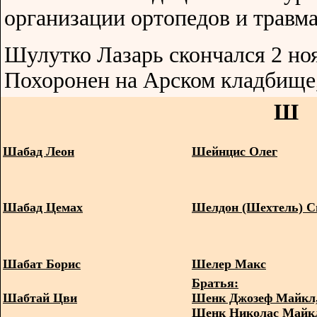
организации ортопедов и травм
Шулутко Лазарь скончался 2 ноя
Похоронен на Арском кладбище,
Ш
Шабад Леон
Шейнцис Олег
Шабад Цемах
Шелдон (Шехтель) С
Шабат Борис
Шелер Макс
Братья:
Шабтай Цви
Шенк Джозеф Майкл
Шенк Николас Майк