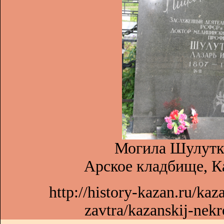
Могила Шулутко
Арское кладбище, Ка
http://history-kazan.ru/ka
zavtra/kazanskij-nek