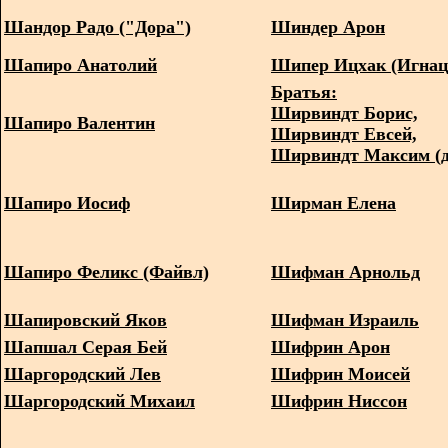
Шандор Радо ("Дора")
Шиндер Арон
Шапиро Анатолий
Шипер Ицхак (Игна
Братья:
Ширвиндт Борис,
Шапиро Валентин
Ширвиндт Евсей,
Ширвиндт Максим (
Шапиро Иосиф
Ширман Елена
Шапиро Феликс (Файвл)
Шифман Арнольд
Шапировский Яков
Шифман Израиль
Шапшал Серая Бей
Шифрин Арон
Шаргородский Лев
Шифрин Моисей
Шаргородский Михаил
Шифрин Ниссон