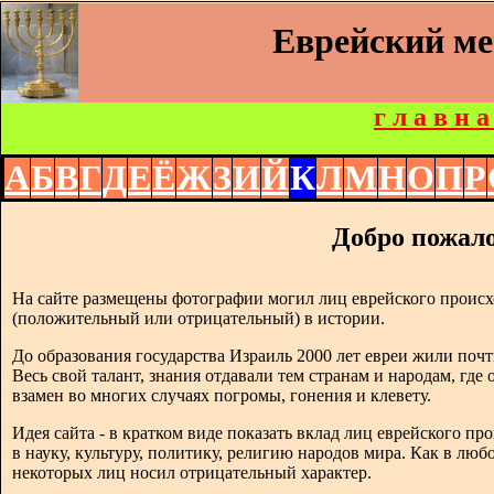
Еврейский м
г л а в н а
А
Б
В
Г
Д
Е
Ё
Ж
З
И
Й
К
Л
М
Н
О
П
Р
Добро пожало
На сайте размещены фотографии могил лиц еврейского происх
(положительный или отрицательный) в истории.
До образования государства Израиль 2000 лет евреи жили почт
Весь свой талант, знания отдавали тем странам и народам, где
взамен во многих случаях погромы, гонения и клевету.
Идея сайта - в кратком виде показать вклад лиц еврейского п
в науку, культуру, политику, религию народов мира. Как в люб
некоторых лиц носил отрицательный характер.