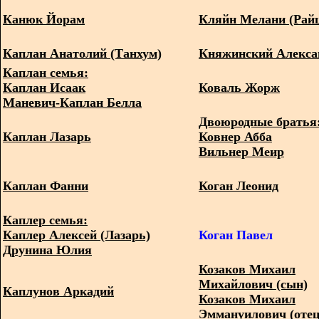
Канюк Йорам
Кляйн Мелани (Райц
Каплан Анатолий (Танхум)
Княжинский Алекса
Каплан семья:
Каплан Исаак
Коваль Жорж
Маневич-Каплан Белла
Двоюродные братья
Каплан Лазарь
Ковнер Абба
Вильнер Меир
Каплан Фанни
Коган Леонид
Каплер семья:
Каплер Алексей (Лазарь)
Коган Павел
Друнина Юлия
Козаков Михаил
Михайлович (сын)
Каплунов Аркадий
Козаков Михаил
Эммануилович (отец