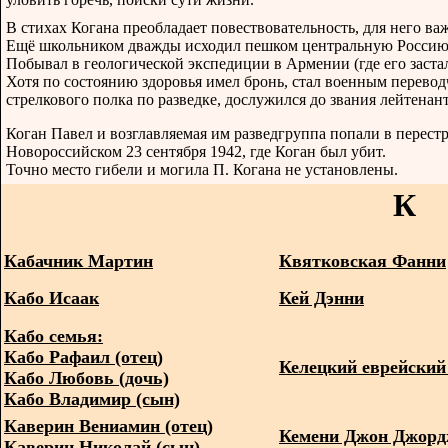
В стихах Когана преобладает повествовательность, для него ва
Ещё школьником дважды исходил пешком центральную Россию
Побывал в геологической экспедиции в Армении (где его застал
Хотя по состоянию здоровья имел бронь, стал военным перево
стрелкового полка по разведке, дослужился до звания лейтенант
Коган Павел и возглавляемая им разведгруппа попали в перест
Новороссийском 23 сентября 1942, где Коган был убит.
Точно место гибели и могила П. Когана не установлены.
К
Кабачник Мартин
Квятковская Фанни
Кабо Исаак
Кей Дэнни
Кабо семья:
Кабо Рафаил (отец)
Келецкий еврейский
Кабо Любовь (дочь)
Кабо Владимир (сын)
Каверин Вениамин (отец)
Кемени Джон Джор
Каверин Николай (сын)