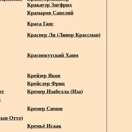
Кракауэр Зигфрид
Крамаров Савелий
Краса Ганс
Краснер Ли (Линор Крассман)
Краснокутский Хаим
Крейзер Яков
Крейслер Фриц
рт
Кремер Изабелла (Иза)
:
Кремер Симон
сын Отто)
Кремьё Исаак