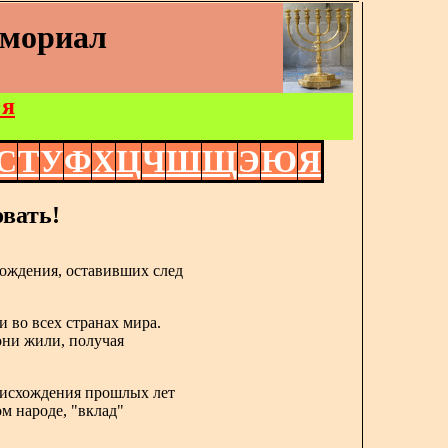
емориал
 я
С
Т
У
Ф
Х
Ц
Ч
Ш
Щ
Э
Ю
Я
вать!
ождения, оставивших след
и во всех странах мира.
 они жили, получая
роисхождения прошлых лет
ом народе, "вклад"