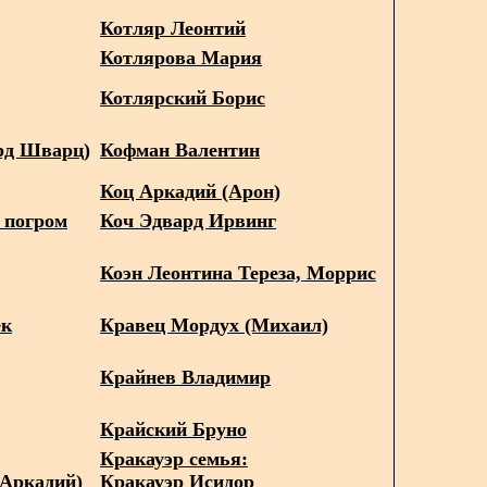
Котляр Леонтий
Котлярова Мария
Котлярский Борис
рд Шварц)
Кофман Валентин
Коц Аркадий (Арон)
 погром
Коч Эдвард Ирвинг
Коэн Леонтина Тереза, Моррис
ек
Кравец Мордух (Михаил)
Крайнев Владимир
Крайский Бруно
Кракауэр семья:
(Аркадий)
Кракауэр Исидор