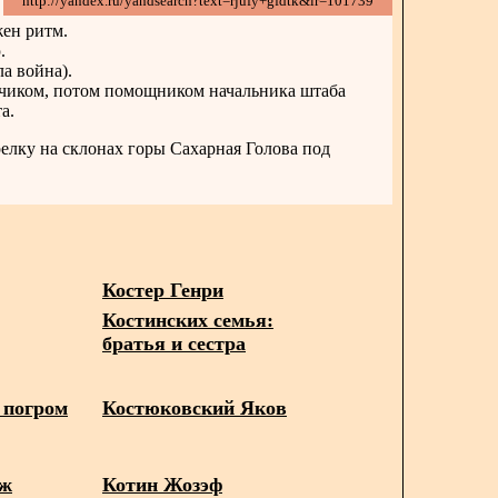
http://yandex.ru/yandsearch?text=rjufy+gfdtk&lr=101739
жен ритм.
.
а война).
дчиком, потом помощником начальника штаба
а.
релку на склонах горы Сахарная Голова под
Костер Генри
Костинских семья:
братья и сестра
 погром
Костюковский Яков
дж
Котин Жозэф