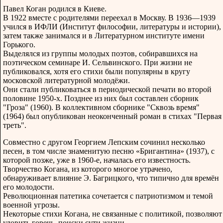
Павел Коган родился в Киеве.
В 1922 вместе с родителями переехал в Москву. В 1936—1939
учился в ИФЛИ (Институт философии, литературы и истории),
затем также занимался и в Литературном институте имени
Горького.
Выделялся из группы молодых поэтов, собиравшихся на
поэтическом семинаре И. Сельвинского. При жизни не
публиковался, хотя его стихи были популярны в кругу
московской литературной молодёжи.
Они стали публиковаться в периодической печати во второй
половине 1950-х. Позднее из них был составлен сборник
"Гроза" (1960). В коллективном сборнике "Сквозь время"
(1964) был опубликован неоконченный роман в стихах "Первая
треть".
Совместно с другом Георгием Лепским сочинил несколько
песен, в том числе знаменитую песню «Бригантина» (1937), с
которой позже, уже в 1960-е, началась его известность.
Творчество Когана, из которого многое утрачено,
обнаруживает влияние Э. Багрицкого, что типично для времён
его молодости.
Революционная патетика сочетается с патриотизмом и темой
военной угрозы.
Некоторые стихи Когана, не связанные с политикой, позволяют
уловить горечь, поиски сути жизни.