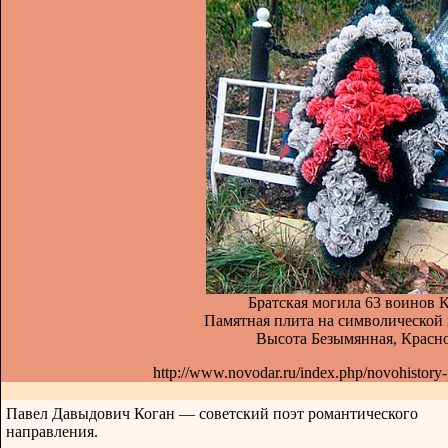
Братская могила 63 воинов 
Памятная плита на символической 
Высота Безымянная, Красно
http://www.novodar.ru/index.php/novohistor
Павел Давыдович Коган — советский поэт романтического
направления.