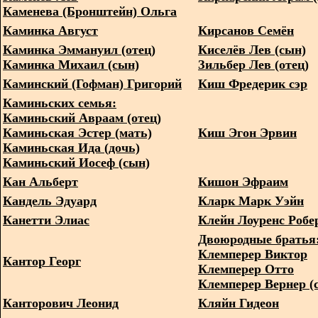
Каменева (Бронштейн) Ольга
Каминка Август
Кирсанов Семён
Каминка Эммануил (отец)
Киселёв Лев (сын)
Каминка Михаил (сын)
Зильбер Лев (отец)
Каминский (Гофман) Григорий
Киш Фредерик сэр
Каминьских семья:
Каминьский Авраам (отец)
Каминьская Эстер (мать)
Киш Эгон Эрвин
Каминьская Ида (дочь)
Каминьский Иосеф (сын)
Кан Альберт
Кишон Эфраим
Кандель Эдуард
Кларк Марк Уэйн
Канетти Элиас
Клейн Лоуренс Робе
Двоюродные братья
Клемперер Виктор
Кантор Георг
Клемперер Отто
Клемперер Вернер (
Канторович Леонид
Кляйн Гидеон