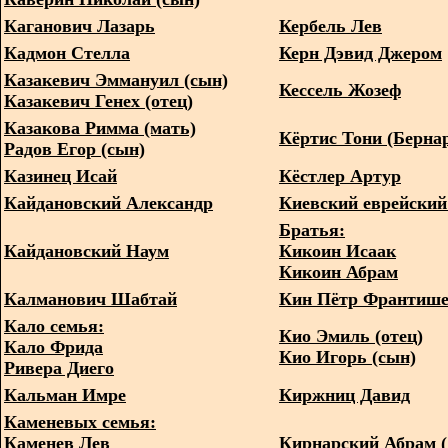
Каганович Лазарь
Кербель Лев
Кадмон Стелла
Керн Дэвид Джером
Казакевич Эммануил (сын)
Кессель Жозеф
Казакевич Генех (отец)
Казакова Римма (мать)
Кёртис Тони (Берна
Радов Егор (сын)
Казинец Исай
Кёстлер Артур
Кайдановский Александр
Киевский еврейский
Братья:
Кайдановский Наум
Кикоин Исаак
Кикоин Абрам
Калманович Шабтай
Кин Пётр Франтиш
Кало семья:
Кио Эмиль (отец)
Кало Фрида
Кио Игорь (сын)
Ривера Диего
Кальман Имре
Киржниц Давид
Каменевых семья:
Каменев Лев
Кирнарский Абрам 