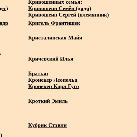
Кривошеиных семья:
ес)
Кривошеин Семён (дядя)
Кривошеин Сергей (племянник)
ндр
Кригель Франтишек
Кристалинская Майя
:
Кричевский Илья
Братья:
Кронекер Леопольд
Кронекер Карл Гуго
Кроткий Эмиль
Кубрик Стэнли
)