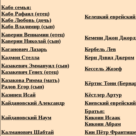
Кабо семья:
Кабо Рафаил (отец)
Келецкий еврейский
Кабо Любовь (дочь)
Кабо Владимир (сын)
Каверин Вениамин (отец)
Кемени Джон Джор
Каверин Николай (сын)
Каганович Лазарь
Кербель Лев
Кадмон Стелла
Керн Дэвид Джером
Казакевич Эммануил (сын)
Кессель Жозеф
Казакевич Генех (отец)
Казакова Римма (мать)
Кёртис Тони (Берна
Радов Егор (сын)
Казинец Исай
Кёстлер Артур
Кайдановский Александр
Киевский еврейский
Братья:
Кайдановский Наум
Кикоин Исаак
Кикоин Абрам
Калманович Шабтай
Кин Пётр Франтиш