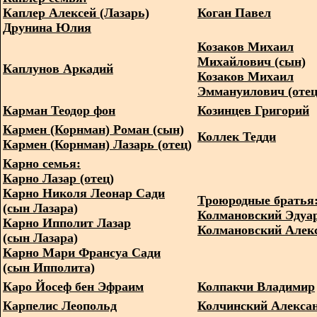
Каплер Алексей (Лазарь)
Коган Павел
Друнина Юлия
Козаков Михаил
Михайлович (сын)
Каплунов Аркадий
Козаков Михаил
Эммануилович (отец
Карман Теодор фон
Козинцев Григорий
Кармен (Корнман) Роман (сын)
Коллек Тедди
Кармен (Корнман) Лазарь (отец)
Карно семья:
Карно Лазар (отец)
Карно Николя Леонар Сади
Троюродные братья
(сын Лазара)
Колмановский Эдуа
Карно Ипполит Лазар
Колмановский Алек
(сын Лазара)
Карно Мари Франсуа Сади
(сын Ипполита)
Каро Йосеф бен Эфраим
Колпакчи Владимир
Карпелис Леопольд
Колчинский Алекса