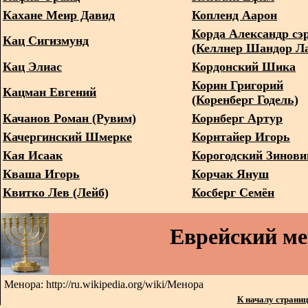
Кахане Меир Давид
Копленд Аарон
Корда Александр сэ
Кац Сигизмунд
(Келлнер Шандор Ла
Кац Элиас
Кордонский Шика
Корин Григорий
Кацман Евгений
(Коренберг Годель)
Качанов Роман (Рувим)
Корнберг Артур
Качергинский Шмерке
Корнтайер Игорь
Кая Исаак
Корогодский Зинови
Кваша Игорь
Корчак Януш
Квитко Лев (Лейб)
Косберг Семён
Еврейский м
Менора: http://ru.wikipedia.org/wiki/Менора
К началу страни