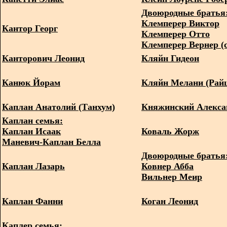
Двоюродные братья
Клемперер Виктор
Кантор Георг
Клемперер Отто
Клемперер Вернер (
Канторович Леонид
Кляйн Гидеон
Канюк Йорам
Кляйн Мелани (Райц
Каплан Анатолий (Танхум)
Княжинский Алекса
Каплан семья:
Каплан Исаак
Коваль Жорж
Маневич-Каплан Белла
Двоюродные братья
Каплан Лазарь
Ковнер Абба
Вильнер Меир
Каплан Фанни
Коган Леонид
Каплер семья: