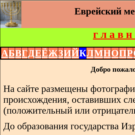
Еврейский м
г л а в н
А
Б
В
Г
Д
Е
Ё
Ж
З
И
Й
К
Л
М
Н
О
П
Р
Добро пожало
На сайте размещены фотографи
происхождения, оставивших сл
(положительный или отрицател
До образования государства Изр