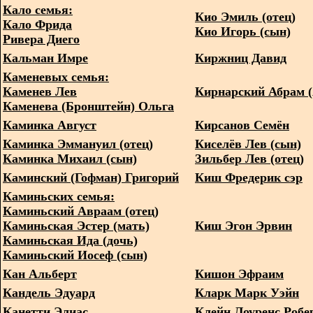
Кало семья:
Кио Эмиль (отец)
Кало Фрида
Кио Игорь (сын)
Ривера Диего
Кальман Имре
Киржниц Давид
Каменевых семья:
Каменев Лев
Кирнарский Абрам 
Каменева (Бронштейн) Ольга
Каминка Август
Кирсанов Семён
Каминка Эммануил (отец)
Киселёв Лев (сын)
Каминка Михаил (сын)
Зильбер Лев (отец)
Каминский (Гофман) Григорий
Киш Фредерик сэр
Каминьских семья:
Каминьский Авраам (отец)
Каминьская Эстер (мать)
Киш Эгон Эрвин
Каминьская Ида (дочь)
Каминьский Иосеф (сын)
Кан Альберт
Кишон Эфраим
Кандель Эдуард
Кларк Марк Уэйн
Канетти Элиас
Клейн Лоуренс Робе