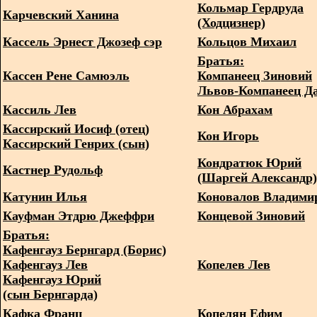
Кольмар Гердруда
Карчевский Ханина
(Ходцизнер)
Кассель Эрнест Джозеф сэр
Кольцов Михаил
Братья:
Кассен Рене Самюэль
Компанеец Зиновий
Львов-Компанеец Д
Кассиль Лев
Кон Абрахам
Кассирский Иосиф (отец)
Кон Игорь
Кассирский Генрих (сын)
Кондратюк Юрий
Кастнер Рудольф
(Шаргей Александр)
Катунин Илья
Коновалов Владими
Кауфман Этдрю Джеффри
Концевой Зиновий
Братья:
Кафенгауз Бернгард (Борис)
Кафенгауз Лев
Копелев Лев
Кафенгауз Юрий
(сын Бернгарда)
Кафка Франц
Копелян Ефим