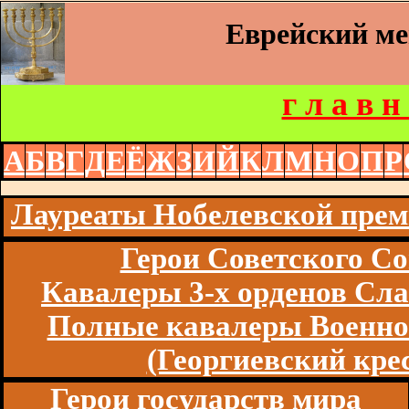
Еврейский м
г л а в н
А
Б
В
Г
Д
Е
Ё
Ж
З
И
Й
К
Л
М
Н
О
П
Р
Лауреаты Нобелевской пре
Герои Советского Со
Кавалеры 3-х орденов Сл
Полные кавалеры Военно
(Георгиевский кре
Герои государств мира