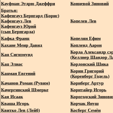
Кауфман Этдрю Джеффри
Концевой Зиновий
Братья:
Кафенгауз Бернгард (Борис)
Кафенгауз Лев
Копелев Лев
Кафенгауз Юрий
(сын Бернгарда)
Кафка Франц
Копелян Ефим
Кахане Меир Давид
Копленд Аарон
Корда Александр сэ
Кац Сигизмунд
(Келлнер Шандор Ла
Кац Элиас
Кордонский Шика
Корин Григорий
Кацман Евгений
(Коренберг Годель)
Качанов Роман (Рувим)
Корнберг Артур
Качергинский Шмерке
Корнтайер Игорь
Кая Исаак
Корогодский Зинови
Кваша Игорь
Корчак Януш
Квитко Лев (Лейб)
Косберг Семён