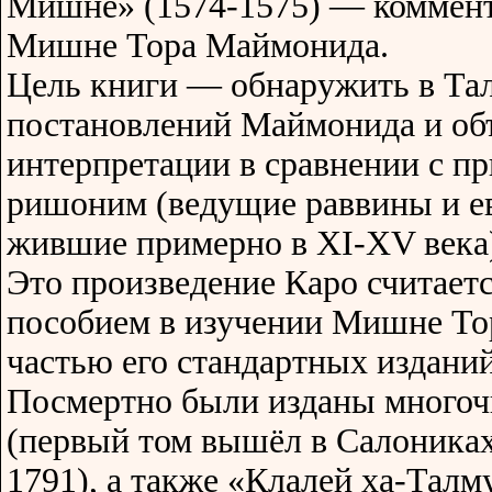
Мишне» (1574-1575) — коммента
Мишне Тора Маймонида.
Цель книги — обнаружить в Та
постановлений Маймонида и об
интерпретации в сравнении с п
ришоним (ведущие раввины и ев
жившие примерно в XI-XV века
Это произведение Каро считает
пособием в изучении Мишне То
частью его стандартных изданий
Посмертно были изданы многоч
(первый том вышёл в Салониках 
1791), а также «Клалей ха-Тал