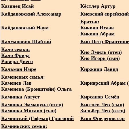
Казинец Исай
Кёстлер Артур
Кайдановский Александр
Киевский еврейский
Братья:
Кайдановский Наум
Кикоин Исаак
Кикоин Абрам
Калманович Шабтай
Кин Пётр Франтиш
Кало семья:
Кио Эмиль (отец)
Кало Фрида
Кио Игорь (сын)
Ривера Диего
Кальман Имре
Киржниц Давид
Каменевых семья:
Каменев Лев
Кирнарский Абрам 
Каменева (Бронштейн) Ольга
Каминка Август
Кирсанов Семён
Каминка Эммануил (отец)
Киселёв Лев (сын)
Каминка Михаил (сын)
Зильбер Лев (отец)
Каминский (Гофман) Григорий
Киш Фредерик сэр
Каминьских семья: