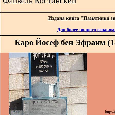
Файвель Костинский
Издана книга "Памятники з
Для более полного ознаком
Каро Йосеф бен Эфраим (14
http: