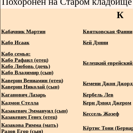
Похоронен на Старом кладбище 
К
Кабачник Мартин
Квятковская Фанни
Кабо Исаак
Кей Дэнни
Кабо семья:
Кабо Рафаил (отец)
Келецкий еврейский
Кабо Любовь (дочь)
Кабо Владимир (сын)
Каверин Вениамин (отец)
Кемени Джон Джор
Каверин Николай (сын)
Каганович Лазарь
Кербель Лев
Кадмон Стелла
Керн Дэвид Джером
Казакевич Эммануил (сын)
Кессель Жозеф
Казакевич Генех (отец)
Казакова Римма (мать)
Кёртис Тони (Берна
Радов Егор (сын)