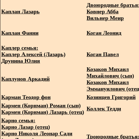
Двоюродные братья
Каплан Лазарь
Ковнер Абба
Вильнер Меир
Каплан Фанни
Коган Леонид
Каплер семья:
Каплер Алексей (Лазарь)
Коган Павел
Друнина Юлия
Козаков Михаил
Михайлович (сын)
Каплунов Аркадий
Козаков Михаил
Эммануилович (отец
Карман Теодор фон
Козинцев Григорий
Кармен (Корнман) Роман (сын)
Коллек Тедди
Кармен (Корнман) Лазарь (отец)
Карно семья:
Карно Лазар (отец)
Карно Николя Леонар Сади
Троюродные братья