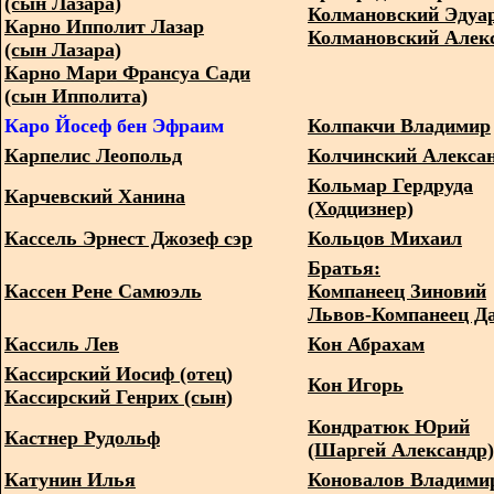
(сын Лазара)
Колмановский Эдуа
Карно Ипполит Лазар
Колмановский Алек
(сын Лазара)
Карно Мари Франсуа Сади
(сын Ипполита)
Каро Йосеф бен Эфраим
Колпакчи Владимир
Карпелис Леопольд
Колчинский Алекса
Кольмар Гердруда
Карчевский Ханина
(Ходцизнер)
Кассель Эрнест Джозеф сэр
Кольцов Михаил
Братья:
Кассен Рене Самюэль
Компанеец Зиновий
Львов-Компанеец Д
Кассиль Лев
Кон Абрахам
Кассирский Иосиф (отец)
Кон Игорь
Кассирский Генрих (сын)
Кондратюк Юрий
Кастнер Рудольф
(Шаргей Александр)
Катунин Илья
Коновалов Владими