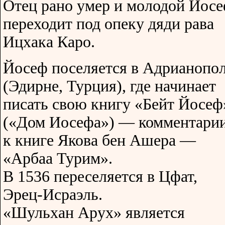
Отец рано умер и молодой Йос
переходит под опеку дяди рава
Ицхака Каро.
Йосеф поселяется в Адрианопо
(Эдирне, Турция), где начинает
писать свою книгу «Бейт Йосеф
(«Дом Иосефа») — комментари
к книге Якова бен Ашера —
«Арбаа Турим».
В 1536 переселяется в Цфат,
Эрец-Исраэль.
«Шульхан Арух» является