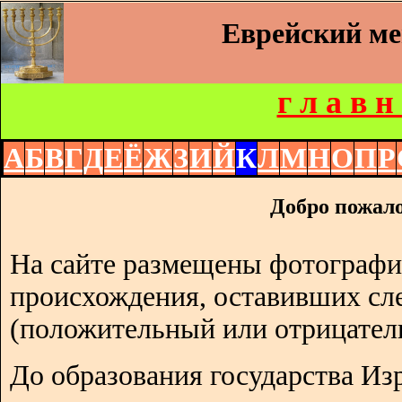
Еврейский м
г л а в н
А
Б
В
Г
Д
Е
Ё
Ж
З
И
Й
К
Л
М
Н
О
П
Р
Добро пожало
На сайте размещены фотографи
происхождения, оставивших сл
(положительный или отрицател
До образования государства Изр