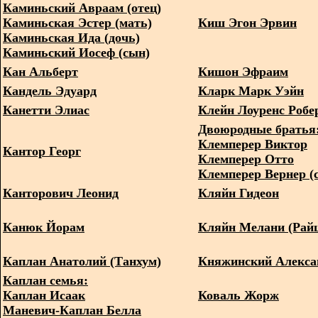
Каминьский Авраам (отец)
Каминьская Эстер (мать)
Киш Эгон Эрвин
Каминьская Ида (дочь)
Каминьский Иосеф (сын)
Кан Альберт
Кишон Эфраим
Кандель Эдуард
Кларк Марк Уэйн
Канетти Элиас
Клейн Лоуренс Робе
Двоюродные братья
Клемперер Виктор
Кантор Георг
Клемперер Отто
Клемперер Вернер (
Канторович Леонид
Кляйн Гидеон
Канюк Йорам
Кляйн Мелани (Райц
Каплан Анатолий (Танхум)
Княжинский Алекса
Каплан семья:
Каплан Исаак
Коваль Жорж
Маневич-Каплан Белла