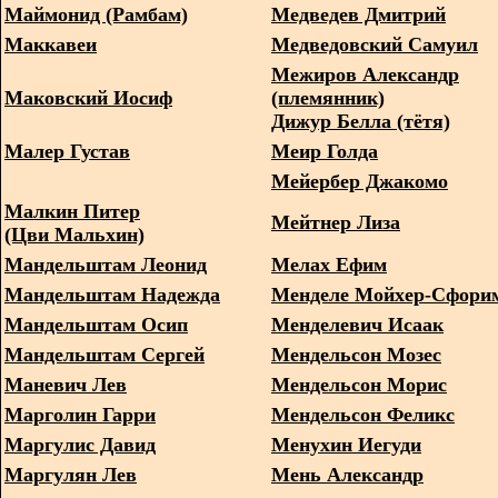
Маймонид (Рамбам)
Медведев Дмитрий
Маккавеи
Медведовский Самуил
Межиров Александр
Маковский Иосиф
(племянник)
Дижур Белла (тётя)
Малер Густав
Меир Голда
Мейербер Джакомо
Малкин Питер
Мейтнер Лиза
(Цви Мальхин)
Мандельштам Леонид
Мелах Ефим
Мандельштам Надежда
Менделе Мойхер-Сфори
Мандельштам Осип
Менделевич Исаак
Мандельштам Сергей
Мендельсон Мозес
Маневич Лев
Мендельсон Морис
Марголин Гарри
Мендельсон Феликс
Маргулис Давид
Менухин Иегуди
Маргулян Лев
Мень Александр