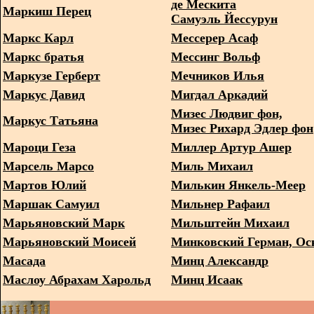
де Мескита
Маркиш Перец
Самуэль Йессурун
Маркс Карл
Мессерер Асаф
Маркс братья
Мессинг Вольф
Маркузе Герберт
Мечников Илья
Маркус Давид
Мигдал Аркадий
Мизес Людвиг фон,
Маркус Татьяна
Мизес Рихард Эдлер фон
Мароци Геза
Миллер Артур Ашер
Марсель Марсо
Миль Михаил
Мартов Юлий
Милькин Янкель-Меер
Маршак Самуил
Мильнер Рафаил
Марьяновский Марк
Мильштейн Михаил
Марьяновский Моисей
Минковский Герман, Ос
Масада
Минц Александр
Маслоу Абрахам Харольд
Минц Исаак