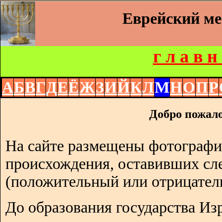
Еврейский м
г л а в н
А
Б
В
Г
Д
Е
Ё
Ж
З
И
Й
К
Л
М
Н
О
П
Р
Добро пожало
На сайте размещены фотографи
происхождения, оставивших сл
(положительный или отрицател
До образования государства Изр