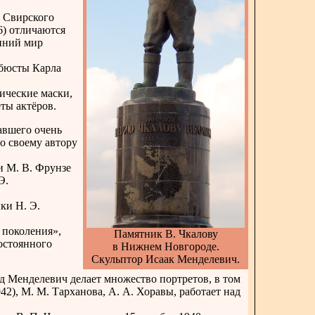
. Свирского
16) отличаются
нний мир
 бюсты Карла
ические маски,
ты актёров.
авшего очень
о своему автору
и М. В. Фрунзе
Э.
ки Н. Э.
 поколения»,
Памятник В. Чкалову
постоянного
в Нижнем Новгороде.
Скульптор Исаак Менделевич.
 Менделевич делает множество портретов, в том
), М. М. Тарханова, А. А. Хоравы, работает над