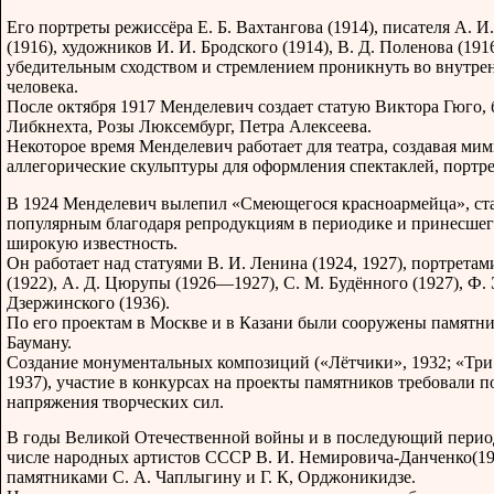
Его портреты режиссёра Е. Б. Вахтангова (1914), писателя A. И
(1916), художников И. И. Бродского (1914), B. Д. Поленова (19
убедительным сходством и стремлением проникнуть во внутре
человека.
После октября 1917 Менделевич создает статую Виктора Гюго,
Либкнехта, Розы Люксембург, Петра Алексеева.
Некоторое время Менделевич работает для театра, создавая мим
аллегорические скульптуры для оформления спектаклей, портре
В 1924 Менделевич вылепил «Смеющегося красноармейца», ст
популярным благодаря репродукциям в периодике и принесшег
широкую известность.
Он работает над статуями В. И. Ленина (1924, 1927), портретам
(1922), А. Д. Цюрупы (1926—1927), С. М. Будённого (1927), Ф. 
Дзержинского (1936).
По его проектам в Москве и в Казани были сооружены памятни
Бауману.
Создание монументальных композиций («Лётчики», 1932; «Три
1937), участие в конкурсах на проекты памятников требовали 
напряжения творческих сил.
В годы Великой Отечественной войны и в последующий период
числе народных артистов СССР В. И. Немировича-Данченко(1942
памятниками С. А. Чаплыгину и Г. К, Орджоникидзе.