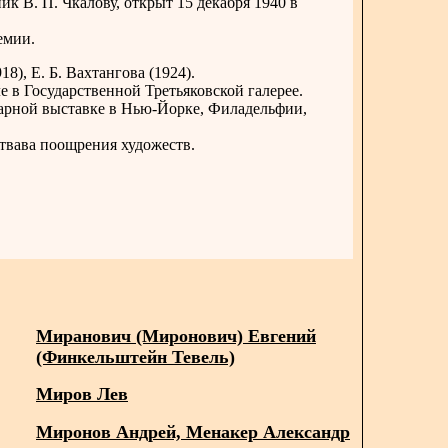
к В. П. Чкалову, открыт 15 декабря 1940 в
емии.
8), Е. Б. Вахтангова (1924).
е в Государственной Третьяковской галерее.
тарной выставке в Нью-Йорке, Филадельфии,
ствава поощрения художеств.
Миранович (Миронович) Евгений
(Финкельштейн Тевель)
Миров Лев
Миронов Андрей, Менакер Александр