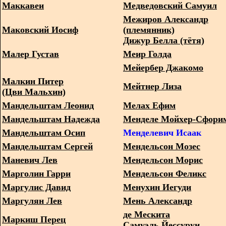
Маккавеи
Медведовский Самуил
Межиров Александр
Маковский Иосиф
(племянник)
Дижур Белла (тётя)
Малер Густав
Меир Голда
Мейербер Джакомо
Малкин Питер
Мейтнер Лиза
(Цви Мальхин)
Мандельштам Леонид
Мелах Ефим
Мандельштам Надежда
Менделе Мойхер-Сфори
Мандельштам Осип
Менделевич Исаак
Мандельштам Сергей
Мендельсон Мозес
Маневич Лев
Мендельсон Морис
Марголин Гарри
Мендельсон Феликс
Маргулис Давид
Менухин Иегуди
Маргулян Лев
Мень Александр
де Мескита
Маркиш Перец
Самуэль Йессурун