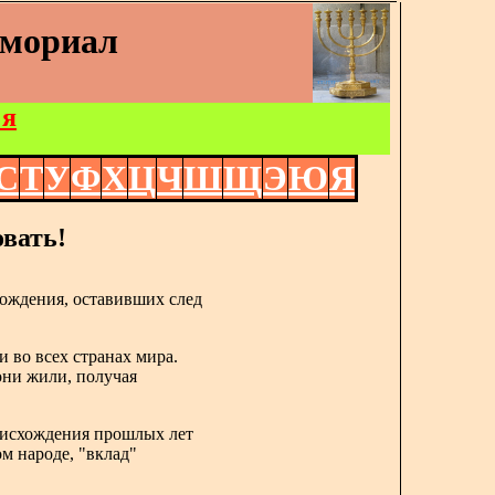
емориал
 я
С
Т
У
Ф
Х
Ц
Ч
Ш
Щ
Э
Ю
Я
вать!
ождения, оставивших след
и во всех странах мира.
 они жили, получая
роисхождения прошлых лет
ом народе, "вклад"