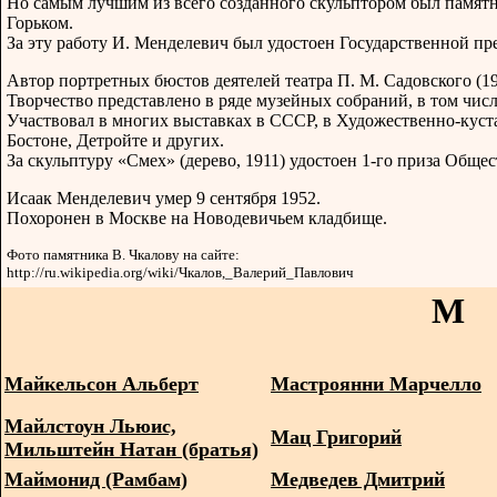
Но самым лучшим из всего созданного скульптором был памятни
Горьком.
За эту работу И. Менделевич был удостоен Государственной пр
Автор портретных бюстов деятелей театра П. М. Садовского (191
Творчество представлено в ряде музейных собраний, в том числ
Участвовал в многих выставках в СССР, в Художественно-кус
Бостоне, Детройте и других.
За скульптуру «Смех» (дерево, 1911) удостоен 1-го приза Обще
Исаак Менделевич умер 9 сентября 1952.
Похоронен в Москве на Новодевичьем кладбище.
Фото памятника В. Чкалову на сайте:
http://ru.wikipedia.org/wiki/Чкалов,_Валерий_Павлович
М
Майкельсон Альберт
Мастроянни Марчелло
Майлстоун Льюис,
Мац Григорий
Мильштейн Натан (братья)
Маймонид (Рамбам)
Медведев Дмитрий