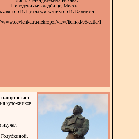
Могила Менделевича Исаака.
Новодевичье кладбище, Москва.
кульптор В. Цигаль, архитектор В. Калинин.
://www.devichka.ru/nekropol/view/item/id/95/catid/1
р-портретист.
ция художников
м изучал
 Голубкиной.