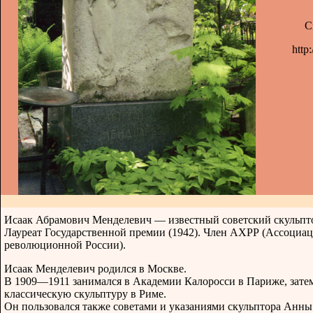
С
http
Исаак Абрамович Менделевич — известный советский скульпто
Лауреат Государственной премии (1942). Член АХРР (Ассоциа
революционной России).
Исаак Менделевич родился в Москве.
В 1909—1911 занимался в Академии Калоросси в Париже, зате
классическую скульптуру в Риме.
Он пользовался также советами и указаниями скульптора Анны