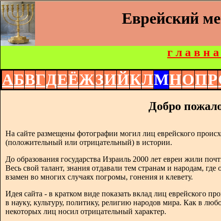
Еврейский м
г л а в н а
А
Б
В
Г
Д
Е
Ё
Ж
З
И
Й
К
Л
М
Н
О
П
Р
Добро пожало
На сайте размещены фотографии могил лиц еврейского происх
(положительный или отрицательный) в истории.
До образования государства Израиль 2000 лет евреи жили почт
Весь свой талант, знания отдавали тем странам и народам, где
взамен во многих случаях погромы, гонения и клевету.
Идея сайта - в кратком виде показать вклад лиц еврейского п
в науку, культуру, политику, религию народов мира. Как в люб
некоторых лиц носил отрицательный характер.