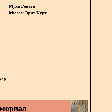
Муха Рената
Мюзам Эрих Курт
кар
емориал