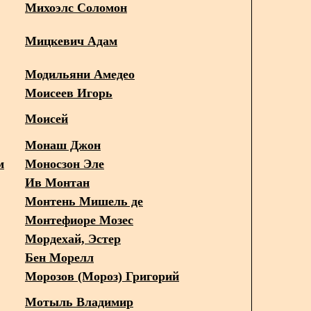
Михоэлс Соломон
Мицкевич Адам
Модильяни Амедео
Моисеев Игорь
Моисей
Монаш Джон
м
Моносзон Эле
Ив Монтан
Монтень Мишель де
Монтефиоре Мозес
Мордехай, Эстер
Бен Морелл
Морозов (Мороз) Григорий
Мотыль Владимир