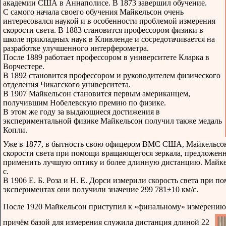
академии США в Аннаполисе. В 1873 завершил обучение.
С самого начала своего обучения Майкельсон очень
интересовался наукой и в особенности проблемой измерения
скорости света. В 1883 становится профессором физики в
школе прикладных наук в Кливленде и сосредотачивается на
разработке улучшенного интерферометра.
После 1889 работает профессором в университете Кларка в
Ворчестере.
В 1892 становится профессором и руководителем физического
отделения Чикагского университета.
В 1907 Майкельсон становится первым американцем,
получившим Нобелевскую премию по физике.
В этом же году за выдающиеся достижения в
экспериментальной физике Майкельсон получил также медаль
Копли.
Уже в 1877, в бытность свою офицером ВМС США, Майкельсон
скорости света при помощи вращающегося зеркала, предложен
применить лучшую оптику и более длинную дистанцию. Майкел
с.
В 1906 Е. Б. Роза и Н. Е. Дорси измерили скорость света при п
экспериментах они получили значение 299 781±10 км/с.
После 1920 Майкельсон приступил к «финальному» измерению 
причём базой для измерения служила дистанция длиной 22