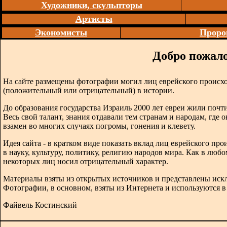
Художники, скульпторы
Артисты
Экономисты
Проро
Добро пожало
На сайте размещены фотографии могил лиц еврейского происх
(положительный или отрицательный) в истории.
До образования государства Израиль 2000 лет евреи жили почти
Весь свой талант, знания отдавали тем странам и народам, где 
взамен во многих случаях погромы, гонения и клевету.
Идея сайта - в кратком виде показать вклад лиц еврейского п
в науку, культуру, политику, религию народов мира. Как в любо
некоторых лиц носил отрицательный характер.
Материалы взяты из открытых источников и представлены иск
Фотографии, в основном, взяты из Интернета и используются 
Файвель Костинский