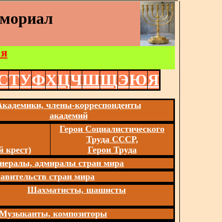
емориал
 я
С
Т
У
Ф
Х
Ц
Ч
Ш
Щ
Э
Ю
Я
Академики, члены-корреспонденты
академий
Герои Социалистического
Труда СССР,
 крест)
Герои Труда
нералы, адмиралы стран мира
авительств стран мира
Шахматисты, шашисты
Музыканты, композиторы