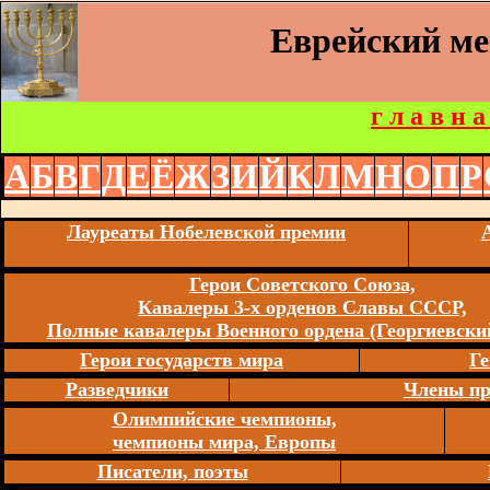
Еврейский м
г л а в н а
А
Б
В
Г
Д
Е
Ё
Ж
З
И
Й
К
Л
М
Н
О
П
Р
Лауреаты Нобелевской премии
Герои Советского Союза,
Кавалеры 3-х орденов Славы СССР,
Полные кавалеры Военного ордена (Георгиевский
Герои государств мира
Ге
Разведчики
Члены пр
Олимпийские чемпионы,
чемпионы мира, Европы
Писатели, поэты