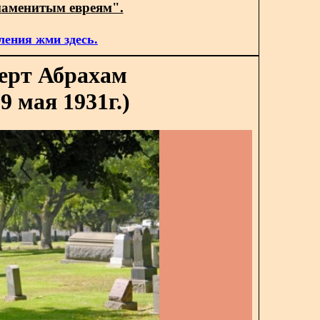
наменитым евреям".
ления жми здесь.
ерт Абрахам
9 мая 1931г.)