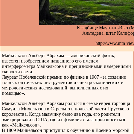
Кладбище Маунтин-Вью (Mo
Альтадена, штат Калиф
http://www.mtn-vie
Майкельсон Альберт Абрахам — американский физик,
известен изобретением названного его именем
интерферометра Майкельсона и прецизионными измерениями
скорости света.
Лауреат Нобелевской премии по физике в 1907 «за создание
точных оптических инструментов и спектроскопических и
метрологических исследований, выполненных с их
помощью».
Майкельсон Альберт Абрахам родился в семье еврея-торговца
Самуила Михельзона в Стрельно в польской части Прусского
королевства. Когда мальчику было два года, его родители
эмигрировали в США, где их фамилия стала произноситься
как «Майкельсон».
В 1869 Майкельсон приступил к обучению в Военно-морской