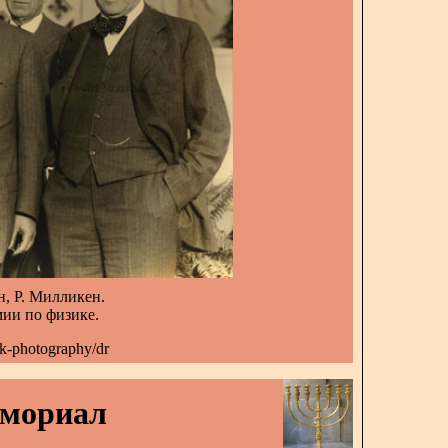
, Р. Милликен.
ии по физике.
ck-photography/dr
емориал