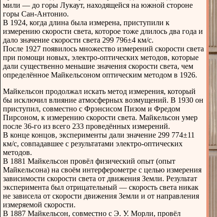
мили — до горы Лукаут, находящейся на южной стороне
горы Сан-Антонио.
В 1924, когда длина была измерена, приступили к
измерению скорости света, которое тоже длилось два года и
дало значение скорости света 299 796±4 км/с.
После 1927 появилось множество измерений скорости света
при помощи новых, электро-оптических методов, которые
дали существенно меньшие значения скорости света, чем
определённое Майкельсоном оптическим методом в 1926.
Майкельсон продолжал искать метод измерения, который
бы исключил влияние атмосферных возмущений. В 1930 он
приступил, совместно с Фрэнсисом Пизом и Фредом
Пирсоном, к измерению скорости света. Майкельсон умер
после 36-го из всего 233 проведённых измерений.
В конце концов, эксперименты дали значение 299 774±11
км/с, совпадавшее с результатами электро-оптических
методов.
В 1881 Майкельсон провёл физический опыт (опыт
Майкельсона) на своём интерферометре с целью измерения
зависимости скорости света от движения Земли. Результат
эксперимента был отрицательный — скорость света никак
не зависела от скорости движения Земли и от направления
измеряемой скорости.
В 1887 Майкельсон, совместно с Э. У. Морли, провёл