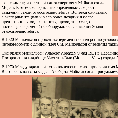
эксперимент, известный как эксперимент Майкельсона-
Морли. В этом эксперименте определялась скорость
движения Земли относительно эфира. Вопреки ожиданию,
в эксперименте (как и в его более поздних и более
прецизионных модификациях, проводящихся до
настоящего времени) не обнаружилось движения Земли
относительно эфира.
В 1920 Майкельсон провёл эксперимент по измерению углового 
интерферометр с длиной плеч 6 м. Майкельсон определил таким
Скончался Майкельсон Альберт Абрахам 9 мая 1931 в Пасадин
Похоронен на кладбище Маунтин-Вью (Mountain View) города 
В 1970 Международный астрономический союз присвоил имя Ма
В его честь названа медаль Альберта Майкельсона, присуждае