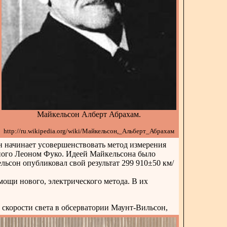
Майкельсон Алберт Абрахам.
http://ru.wikipedia.org/wiki/Майкельсон,_Альберт_Абрахам
 начинает усовершенствовать метод измерения
ного Леоном Фуко. Идеей Майкельсона было
ьсон опубликовал свой результат 299 910±50 км/
омощи нового, электрического метода. В их
скорости света в обсерватории Маунт-Вильсон,