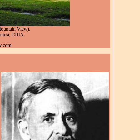
untain View).
орния, США.
w.com