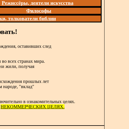
Режиссёры, деятели искусства
Философы
ки, толкователи библии
вать!
ождения, оставивших след
 во всех странах мира.
они жили, получая
роисхождения прошлых лет
м народе, "вклад"
лючительно в ознакомительных целях.
в
НЕКОММЕРЧЕСКИХ ЦЕЛЯХ.