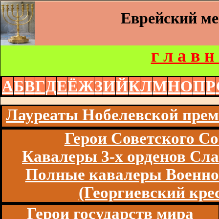
Еврейский м
г л а в н
А
Б
В
Г
Д
Е
Ё
Ж
З
И
Й
К
Л
М
Н
О
П
Р
Лауреаты Нобелевской пре
Герои Советского Со
Кавалеры 3-х орденов Сл
Полные кавалеры Военно
(Георгиевский кре
Герои государств мира