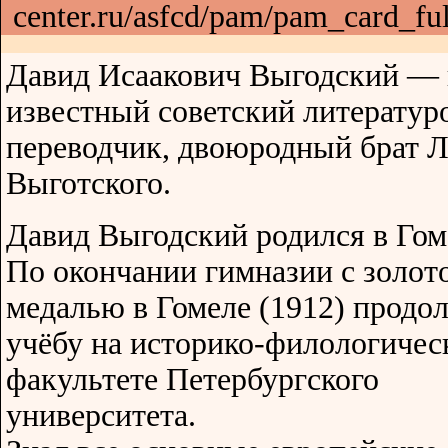
center.ru/asfcd/pam/pam_card_f
Давид Исаакович Выгодский — 
известный советский литератур
переводчик, двоюродный брат Л
Выготского.
Давид Выгодский родился в Гом
По окончании гимназии с золот
медалью в Гомеле (1912) продо
учёбу на историко-филологичес
факультете Петербургского
университета.