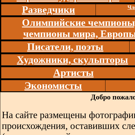
Разведчики
Чл
Олимпийские чемпионы
чемпионы мира, Европ
Писатели, поэты
Художники, скульпторы
Артисты
Экономисты
Добро пожало
На сайте размещены фотографии
происхождения, оставивших сл