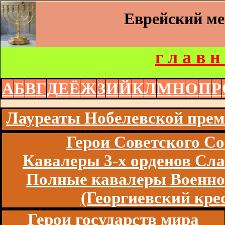
Еврейский м
г л а в н
А
Б
В
Г
Д
Е
Ё
Ж
З
И
Й
К
Л
М
Н
О
П
Р
Лауреаты Нобелевской пре
Герои Советского Со
Кавалеры 3-х орденов Сл
Полные кавалеры Военно
(Георгиевский кре
Герои государств мира