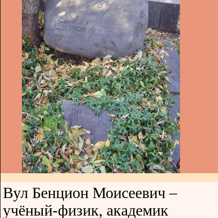
Вул Бенцион Моисеевич –
учёный-физик, академик