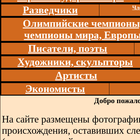
Разведчики
Чл
Олимпийские чемпионы
чемпионы мира, Европ
Писатели, поэты
Художники, скульпторы
Артисты
Экономисты
Добро пожало
На сайте размещены фотографии
происхождения, оставивших сл