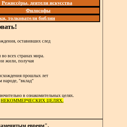
Режиссёры, деятели искусства
Философы
ки, толкователи библии
вать!
ождения, оставивших след
 во всех странах мира.
они жили, получая
роисхождения прошлых лет
м народе, "вклад"
лючительно в ознакомительных целях.
в
НЕКОММЕРЧЕСКИХ ЦЕЛЯХ.
наменитым евреям".