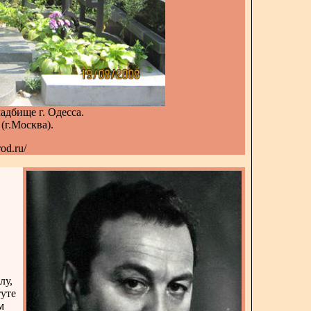
дбище г. Одесса.
(г.Москва).
od.ru/
лу,
туте
м