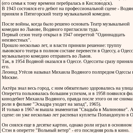
(его семья к тому времени перебралась в Кисловодск).
В 1943 состоялся его дебют на профессиональной сцене - Водя
приняли в Пятигорский театр музыкальной комедии.
После войны, когда было решено основать Театр музыкальной
комедии во Львове, Водяного пригласили туда.
Первый сезон театр открыл в 1947 опереттой "Одиннадцать
неизвестных".
Прошло несколько лет, и власти приняли решение: труппу
львовского театра в полном составе перевести в Одессу, а Одес
музыкальную комедию отправить во Львов.
Так, в 1954 Водяной оказался в Одессе. Одесситы сразу принял
его.
Леонид Утёсов называл Михаила Водяного полпредом Одессы 
Москве.
Актёра знал весь город, с ним обязательно здоровались на улиц
Оперетта пользовалась большим успехом, и в 1958 появился фил
кинодебют Михаила Водяного, правда после этого он не снималс
роли в фильме "Эскадра уходит на запад", 1965).
И только в 1967-м вышла знаменитая "Свадьба в Малиновке". А
сцене: он уже несколько лет распевал куплеты Попандопуло в 
Он снялся еще в десятке картин, однако роли играл в основном
Стэн в оперетте "Вольный ветер" - его последняя роль в кино.