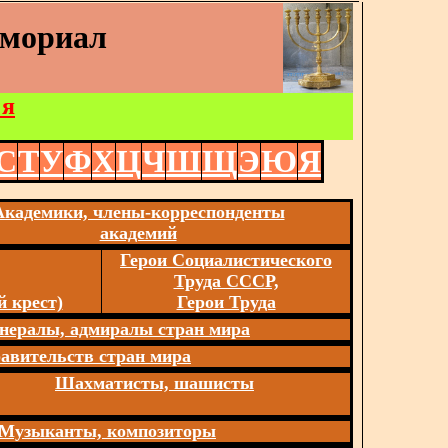
емориал
 я
С
Т
У
Ф
Х
Ц
Ч
Ш
Щ
Э
Ю
Я
Академики, члены-корреспонденты
академий
Герои Социалистического
Труда СССР,
 крест)
Герои Труда
нералы, адмиралы стран мира
авительств стран мира
Шахматисты, шашисты
Музыканты, композиторы