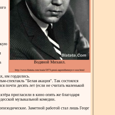
ного
скую
и
Водяной Михаил.
в
http://www.blatata.com/main/5973-pesni-zapreshhennye-v-sssr.html
ах, им гордились.
ьм-спектакль "Белая акация". Так состоялся
я почти десять лет (если не считать маленькой
ктёра пригласили в кино опять же благодаря
Одесской музыкальной комедии.
 эпизодические. Заметной работой стал лишь Георг