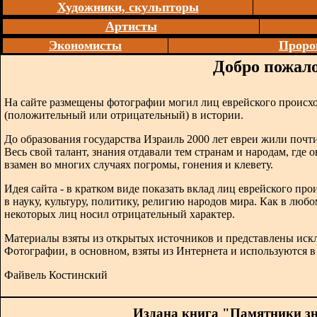
Художники, скульпторы
Артисты
Экономисты
Проро
Добро пожало
На сайте размещены фотографии могил лиц еврейского происх
(положительный или отрицательный) в истории.
До образования государства Израиль 2000 лет евреи жили почти
Весь свой талант, знания отдавали тем странам и народам, где 
взамен во многих случаях погромы, гонения и клевету.
Идея сайта - в кратком виде показать вклад лиц еврейского п
в науку, культуру, политику, религию народов мира. Как в любо
некоторых лиц носил отрицательный характер.
Материалы взяты из открытых источников и представлены иск
Фотографии, в основном, взяты из Интернета и используются 
Файвель Костинский
Издана книга "Памятники з