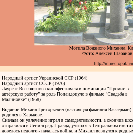
Могила Водяного Михаила. Кла
Фото: Алексей Шабанов 
http://m-necropol.nar
Народный артист Украинской ССР (1964)
Народный артист СССР (1976)
Лауреат Всесоюзного кинофестиваля в номинации "Премии за
актёрскую работу" за роль Попандопуло в фильме "Свадьба в
Малиновке" (1968)
Водяной Михаил Григорьевич (настоящая фамилия Вассерман)
родился в Харькове.
Сначала он увлечённо играл в самодеятельности, а окончив шко
отправился в Ленинград. Правда, учиться в Театральном инсти
довелось недолго - началась война, и Михаил вернулся к родны