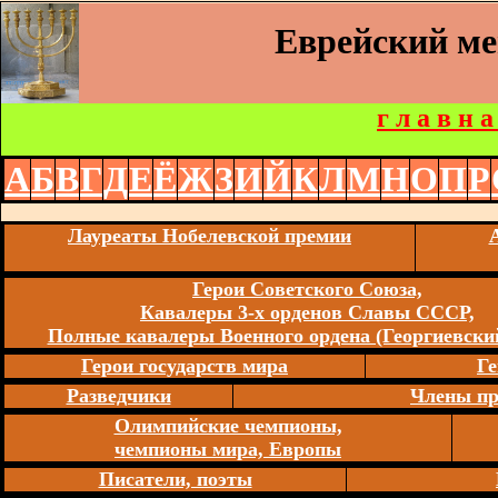
Еврейский м
г л а в н а
А
Б
В
Г
Д
Е
Ё
Ж
З
И
Й
К
Л
М
Н
О
П
Р
Лауреаты Нобелевской премии
Герои Советского Союза,
Кавалеры 3-х орденов Славы СССР,
Полные кавалеры Военного ордена (Георгиевский
Герои государств мира
Ге
Разведчики
Члены пр
Олимпийские чемпионы,
чемпионы мира, Европы
Писатели, поэты