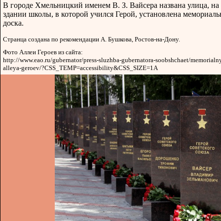
В городе Хмельницкий именем В. З. Вайсера названа улица, на
здании школы, в которой учился Герой, установлена мемориаль
доска.
Странца создана по рекомендации А. Бушкова, Ростов-на-Дону.
Фото Аллеи Героев из сайта:
http://www.eao.ru/gubernator/press-sluzhba-gubernatora-soobshchaet/memorialn
alleya-geroev/?CSS_TEMP=accessibility&CSS_SIZE=1A