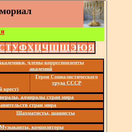
емориал
 я
С
Т
У
Ф
Х
Ц
Ч
Ш
Щ
Э
Ю
Я
Академики, члены-корреспонденты
академий
Герои Социалистического
труда СССР
 крест)
нералы, адмиралы стран мира
авительств стран мира
Шахматисты, шашисты
Музыканты, композиторы