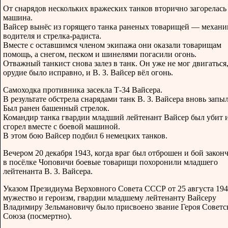
От снарядов нескольких вражеских танков вторично загорелась
машина.
Вайсер вынёс из горящего танка раненых товарищей — механи
водителя и стрелка-радиста.
Вместе с оставшимся членом экипажа они оказали товарищам
помощь, а снегом, песком и шинелями погасили огонь.
Отважный танкист снова залез в танк. Он уже не мог двигаться
орудие было исправно, и В. З. Вайсер вёл огонь.
Самоходка противника засекла Т-34 Вайсера.
В результате обстрела снарядами танк В. З. Вайсера вновь запыл
Был ранен башенный стрелок.
Командир танка гвардии младший лейтенант Вайсер был убит 
сгорел вместе с боевой машиной.
В этом бою Вайсер подбил 6 немецких танков.
Вечером 20 декабря 1943, когда враг был отброшен и бой законч
в посёлке Чоповичи боевые товарищи похоронили младшего
лейтенанта В. З. Вайсера.
Указом Президиума Верховного Совета СССР от 25 августа 194
мужество и героизм, гвардии младшему лейтенанту Вайсеру
Владимиру Зельмановичу было присвоено звание Героя Советс
Союза (посмертно).