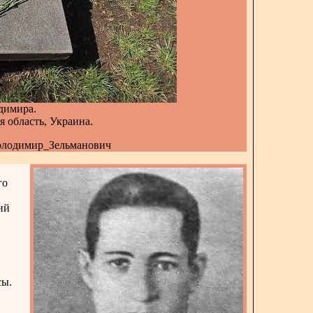
димира.
 область, Украина.
_Володимир_Зельманович
го
ий
сы.