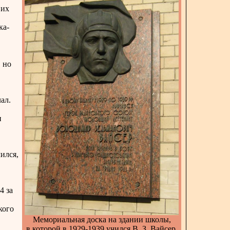
 их
ка-
, но
ал.
и
ился,
4 за
кого
Мемориальная доска на здании школы,
в которой в 1929-1939 учился В. З. Вайсер.