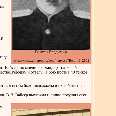
 на
-й
Вайсер Владимир.
саде.
http://www.warheroes.ru/hero/hero.asp?Hero_id=2892
ант Вайсер, по мнению командира танковой
ство, героизм и отвагу» в бою против 40 танков
тветным огнём была подожжена и их собственная
ов, В. З. Вайсер выскочил и лично потушил огонь
ну