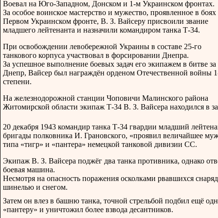
Воевал на Юго-Западном, Донском и 1-м Украинском фронтах.
За особое воинское мастерство и мужество, проявленное в боях
Первом Украинском фронте, В. З. Вайсеру присвоили звание
младшего лейтенанта и назначили командиром танка Т-34.
При освобождении левобережной Украины в составе 25-го
танкового корпуса участвовал в форсировании Днепра.
За успешное выполнение боевых задач его экипажем в битве за
Днепр, Вайсер был награждён орденом Отечественной войны 1
степени.
На железнодорожной станции Чоповичи Малинского района
Житомирской области экипаж Т-34 В. З. Вайсера находился в за
20 декабря 1943 командир танка Т-34 гвардии младший лейтен
бригады полковника И. Грановского, «проявил величайшее муже
типа «тигр» и «пантера» немецкой танковой дивизии СС.
Экипаж В. З. Вайсера поджёг два танка противника, однако о
боевая машина.
Несмотря на опасность поражения осколками рвавшихся снаряд
шинелью и снегом.
Затем он влез в башню танка, точной стрельбой подбил ещё од
«пантеру» и уничтожил более взвода десантников.