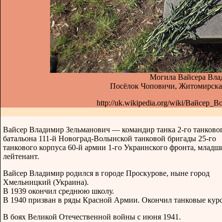
Могила Вайсера Вла
Посёлок Чоповичи, Житомирская
http://uk.wikipedia.org/wiki/Вайсер
Вайсер Владимир Зельманович — командир танка 2-го танково
батальона 111-й Новоград-Волынской танковой бригады 25-го
танкового корпуса 60-й армии 1-го Украинского фронта, младш
лейтенант.
Вайсер Владимир родился в городе Проскурове, ныне город
Хмельницкий (Украина).
В 1939 окончил среднюю школу.
В 1940 призван в ряды Красной Армии. Окончил танковые кур
В боях Великой Отечественной войны с июня 1941.