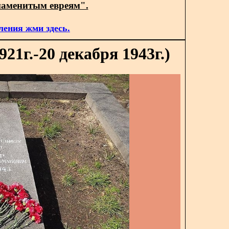
наменитым евреям".
ления жми здесь.
21г.-20 декабря 1943г.)