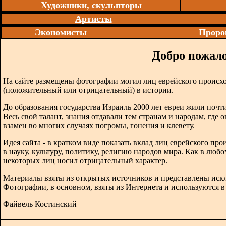
Художники, скульпторы
Артисты
Экономисты
Проро
Добро пожало
На сайте размещены фотографии могил лиц еврейского происх
(положительный или отрицательный) в истории.
До образования государства Израиль 2000 лет евреи жили почти
Весь свой талант, знания отдавали тем странам и народам, где 
взамен во многих случаях погромы, гонения и клевету.
Идея сайта - в кратком виде показать вклад лиц еврейского п
в науку, культуру, политику, религию народов мира. Как в любо
некоторых лиц носил отрицательный характер.
Материалы взяты из открытых источников и представлены иск
Фотографии, в основном, взяты из Интернета и используются 
Файвель Костинский