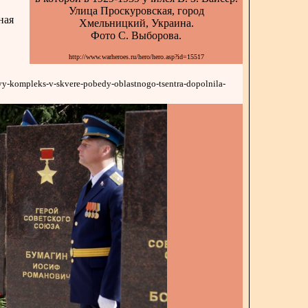
Улица Проскуровская, город
ная
Хмельницкий, Украина.
Фото С. Выборова.
http://www.warheroes.ru/hero/hero.asp?id=15517
yy-kompleks-v-skvere-pobedy-oblastnogo-tsentra-dopolnila-