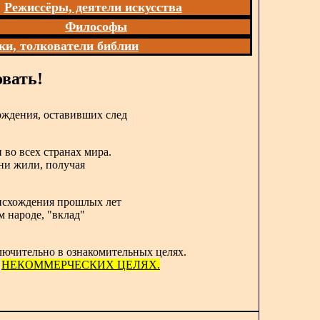
Режиссёры, деятели искусства
Философы
ки, толкователи библии
вать!
ождения, оставивших след
 во всех странах мира.
они жили, получая
роисхождения прошлых лет
м народе, "вклад"
лючительно в ознакомительных целях.
в
НЕКОММЕРЧЕСКИХ ЦЕЛЯХ.