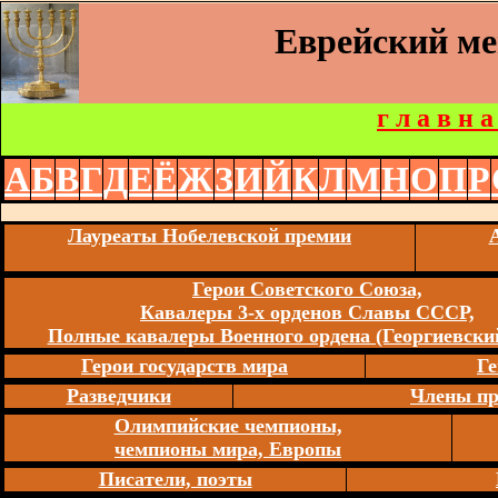
Еврейский м
г л а в н а
А
Б
В
Г
Д
Е
Ё
Ж
З
И
Й
К
Л
М
Н
О
П
Р
Лауреаты Нобелевской премии
Герои Советского Союза,
Кавалеры 3-х орденов Славы СССР,
Полные кавалеры Военного ордена (Георгиевский
Герои государств мира
Ге
Разведчики
Члены пр
Олимпийские чемпионы,
чемпионы мира, Европы
Писатели, поэты