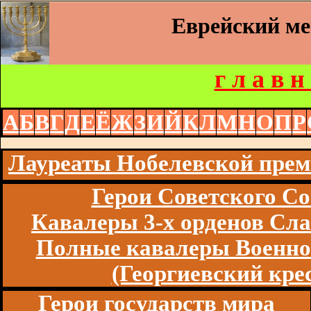
Еврейский м
г л а в н
А
Б
В
Г
Д
Е
Ё
Ж
З
И
Й
К
Л
М
Н
О
П
Р
Лауреаты Нобелевской пре
Герои Советского Со
Кавалеры 3-х орденов Сл
Полные кавалеры Военно
(Георгиевский кре
Герои государств мира