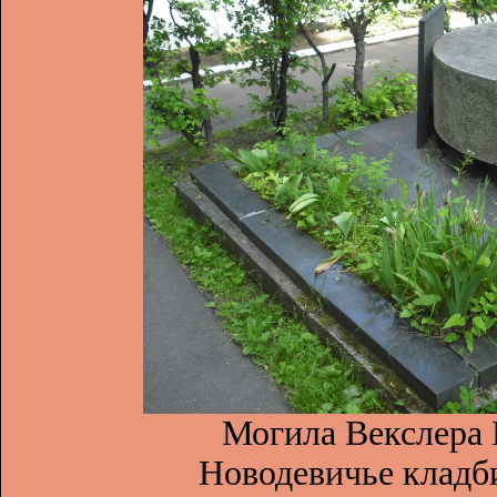
Могила Векслера 
Новодевичье кладб