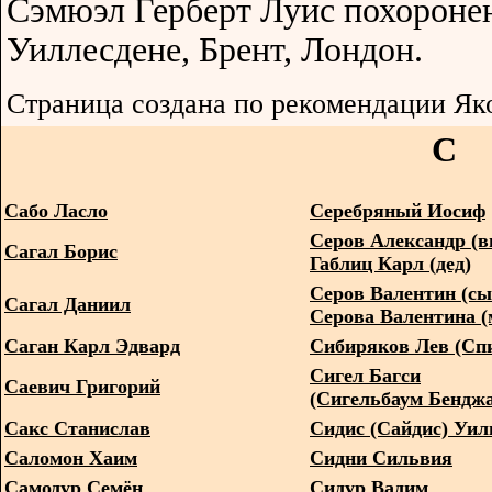
Сэмюэл Герберт Луис похоронен
Уиллесдене, Брент, Лондон.
Страница создана по рекомендации Як
С
Сабо Ласло
Серебряный Иосиф
Серов Александр (в
Сагал Борис
Габлиц Карл (дед)
Серов Валентин (сы
Сагал Даниил
Серова Валентина (
Саган Карл Эдвард
Сибиряков Лев (Сп
Сигел Багси
Саевич Григорий
(Сигельбаум Бендж
Сакс Станислав
Сидис (Сайдис) Уи
Саломон Хаим
Сидни Сильвия
Самодур Семён
Сидур Вадим