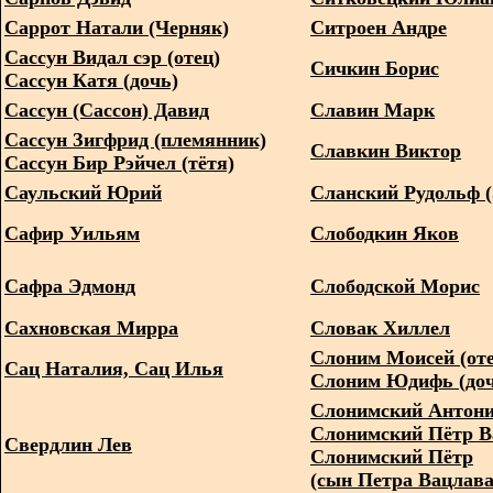
Саррот Натали (Черняк)
Ситроен Андре
Сассун Видал сэр (отец)
Сичкин Борис
Сассун Катя (дочь)
Сассун (Сассон) Давид
Славин Марк
Сассун Зигфрид (племянник)
Славкин Виктор
Сассун Бир Рэйчел (тётя)
Саульский Юрий
Сланский Рудольф 
Сафир Уильям
Слободкин Яков
Сафра Эдмонд
Слободской Морис
Сахновская Мирра
Словак Хиллел
Слоним Моисей (оте
Сац Наталия, Сац Илья
Слоним Юдифь (доч
Слонимский Антон
Слонимский Пётр В
Свердлин Лев
Слонимский Пётр
(сын Петра Вацлава