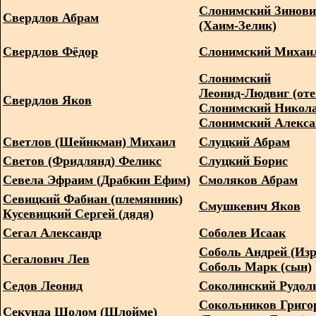
Слонимский Зинов
Свердлов Абрам
(Хаим-Зелик)
Свердлов Фёдор
Слонимский Михаи
Слонимский
Леонид-Людвиг (оте
Свердлов Яков
Слонимский Никола
Слонимский Алекса
Светлов (Шейнкман) Михаил
Слуцкий Абрам
Светов (Фридлянд) Феликс
Слуцкий Борис
Севела Эфраим (Драбкин Ефим)
Смоляков Абрам
Севицкий Фабиан (племянник)
Смушкевич Яков
Кусевицкий Сергей (дядя)
Сегал Александр
Соболев Исаак
Соболь Андрей (Изр
Сегалович Лев
Соболь Марк (сын)
Седов Леонид
Соколинский Рудол
Сокольников Григо
Секунда Шолом (Шлойме)