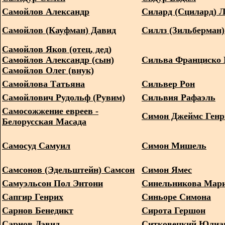
Самойлов Александр
Силард (Сцилард) Л
Самойлов (Кауфман) Давид
Силлз (Зильберман)
Самойлов Яков (отец, дед)
Самойлов Александр (сын)
Сильва Франциско
Самойлов Олег (внук)
Самойлова Татьяна
Сильвер Рон
Самойлович Рудольф (Рувим)
Сильвия Рафаэль
Самосожжение евреев -
Симон Джеймс Генр
Белорусская Масада
Самосуд Самуил
Симон Мишель
Самсонов (Эдельштейн) Самсон
Симон Ямес
Самуэльсон Пол Энтони
Синельникова Мари
Сапгир Генрих
Синьоре Симона
Сарнов Бенедикт
Сирота Гершон
Сарнов Дэвид
Ситковецкий Юлиа