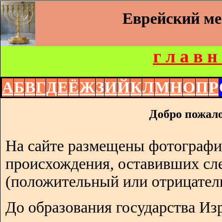
Еврейский м
г л а в н
А
Б
В
Г
Д
Е
Ё
Ж
З
И
Й
К
Л
М
Н
О
П
Р
Добро пожало
На сайте размещены фотографи
происхождения, оставивших сл
(положительный или отрицател
До образования государства Изр