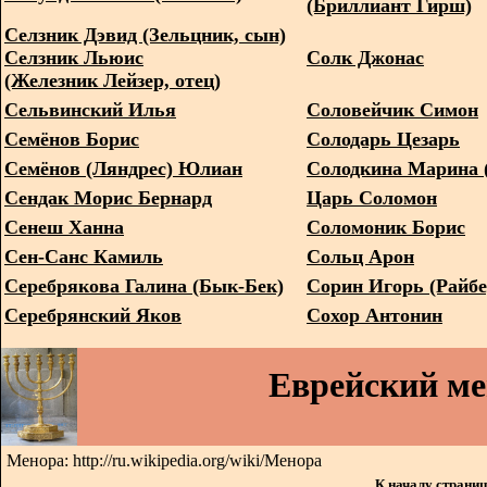
(Бриллиант Гирш)
Селзник Дэвид (Зельцник, сын)
Селзник Льюис
Солк Джонас
(Железник Лейзер, отец)
Сельвинский Илья
Соловейчик Симон
Семёнов Борис
Солодарь Цезарь
Семёнов (Ляндрес) Юлиан
Солодкина Марина 
Сендак Морис Бернард
Царь Соломон
Сенеш Ханна
Соломоник Борис
Сен-Санс Камиль
Сольц Арон
Серебрякова Галина (Бык-Бек)
Сорин Игорь (Райбе
Серебрянский Яков
Сохор Антонин
Еврейский м
Менора: http://ru.wikipedia.org/wiki/Менора
К началу страни