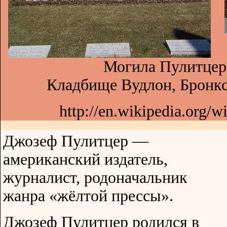
Могила Пулитцер
Кладбище Вудлон, Бронк
http://en.wikipedia.org/w
Джозеф Пулитцер —
американский издатель,
журналист, родоначальник
жанра «жёлтой прессы».
Джозеф Пулитцер родился в