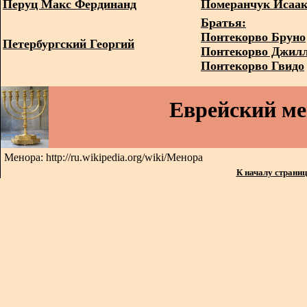
Перуц Макс Фердинанд
Померанчук Исаа
Братья:
Понтекорво Бруно
Петербургский Георгий
Понтекорво Джил
Понтекорво Гвидо
Еврейский м
Менора: http://ru.wikipedia.org/wiki/Менора
К началу страни