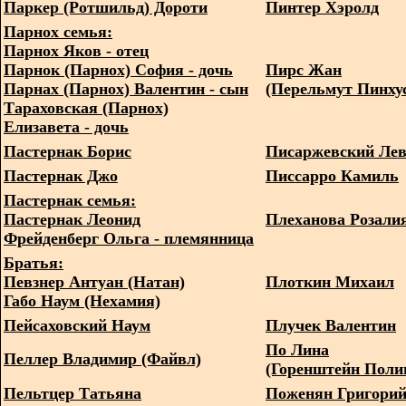
Паркер (Ротшильд) Дороти
Пинтер Хэролд
Парнох семья:
Парнох Яков - отец
Парнок (Парнох) София - дочь
Пирс Жан
Парнах (Парнох) Валентин - сын
(Перельмут Пинху
Тараховская (Парнох)
Елизавета - дочь
Пастернак Борис
Писаржевский Ле
Пастернак Джо
Писсарро Камиль
Пастернак семья:
Пастернак Леонид
Плеханова Розали
Фрейденберг Ольга - племянница
Братья:
Певзнер Антуан (Натан)
Плоткин Михаил
Габо Наум (Нехамия)
Пейсаховский Наум
Плучек Валентин
По Лина
Пеллер Владимир (Файвл)
(Горенштейн Поли
Пельтцер Татьяна
Поженян Григори