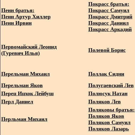
Покрасс братья:
Пенн братья:
Покрасс Самуил
Пенн Артур Хиллер
Покрасс Дмитрий
Пенн Ирвин
Покрасс Даниил
Покрасс Аркадий
Первомайский Леонид
Полевой Борис
(Гуревич Илья)
Перельман Михаил
Поллак Сидни
Перельман Яков
Полугаевский Лев
Перец Ицхок Лейбуш
Полюсук Натан
Перл Даниел
Поляков Лев
Поляковы братья:
Поляков Яков
Перльман Михаил
Поляков Самуил
Поляков Лазарь