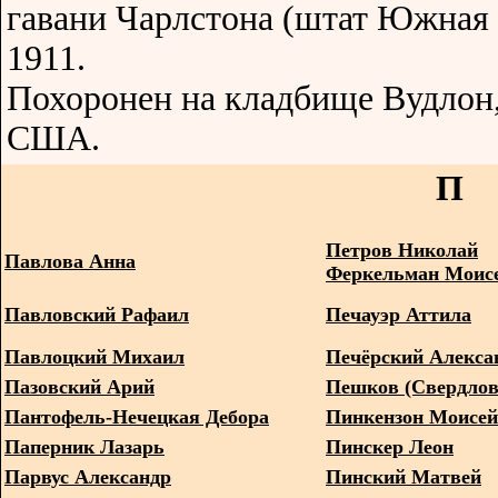
гавани Чарлстона (штат Южная 
1911.
Похоронен на кладбище Вудлон
США.
П
Петров Николай
Павлова Анна
Феркельман Моисе
Павловский Рафаил
Печауэр Аттила
Павлоцкий Михаил
Печёрский Алекса
Пазовский Арий
Пешков (Свердлов
Пантофель-Нечецкая Дебора
Пинкензон Моисей
Паперник Лазарь
Пинскер Леон
Парвус Александр
Пинский Матвей