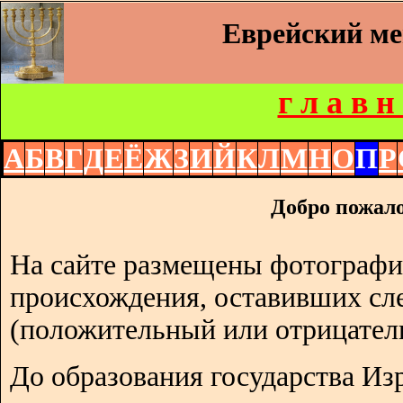
Еврейский м
г л а в н
А
Б
В
Г
Д
Е
Ё
Ж
З
И
Й
К
Л
М
Н
О
П
Р
Добро пожало
На сайте размещены фотографи
происхождения, оставивших сл
(положительный или отрицател
До образования государства Изр