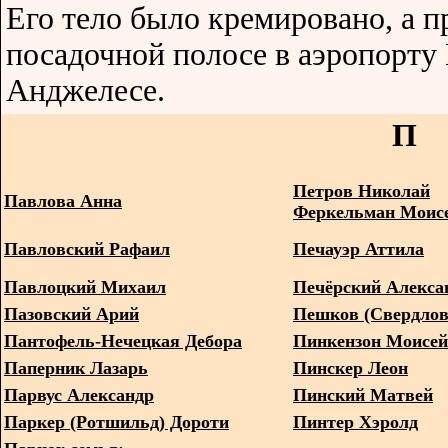
Его тело было кремировано, а п
посадочной полосе в аэропорту 
Анджелесе.
П
Петров Николай
Павлова Анна
Феркельман Моисе
Павловский Рафаил
Печауэр Аттила
Павлоцкий Михаил
Печёрский Алекса
Пазовский Арий
Пешков (Свердлов
Пантофель-Нечецкая Дебора
Пинкензон Моисей
Паперник Лазарь
Пинскер Леон
Парвус Александр
Пинский Матвей
Паркер (Ротшильд) Дороти
Пинтер Хэролд