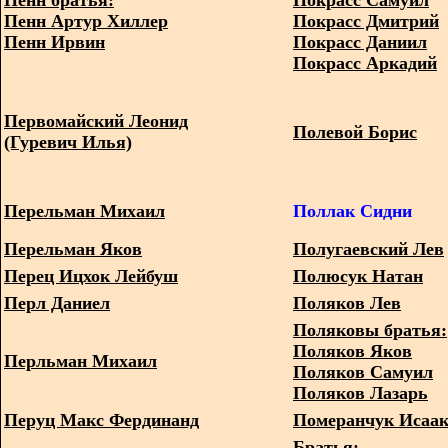
Пенн братья:
Покрасс Самуил
Пенн Артур Хиллер
Покрасс Дмитрий
Пенн Ирвин
Покрасс Даниил
Покрасс Аркадий
Первомайский Леонид
Полевой Борис
(Гуревич Илья)
Перельман Михаил
Поллак Сидни
Перельман Яков
Полугаевский Лев
Перец Ицхок Лейбуш
Полюсук Натан
Перл Даниел
Поляков Лев
Поляковы братья:
Поляков Яков
Перльман Михаил
Поляков Самуил
Поляков Лазарь
Перуц Макс Фердинанд
Померанчук Исаа
Братья: