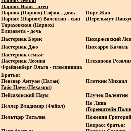
Парнох семья:
Парнох Яков - отец
Парнок (Парнох) София - дочь
Пирс Жан
Парнах (Парнох) Валентин - сын
(Перельмут Пинху
Тараховская (Парнох)
Елизавета - дочь
Пастернак Борис
Писаржевский Ле
Пастернак Джо
Писсарро Камиль
Пастернак семья:
Пастернак Леонид
Плеханова Розали
Фрейденберг Ольга - племянница
Братья:
Певзнер Антуан (Натан)
Плоткин Михаил
Габо Наум (Нехамия)
Пейсаховский Наум
Плучек Валентин
По Лина
Пеллер Владимир (Файвл)
(Горенштейн Поли
Пельтцер Татьяна
Поженян Григори
Покрасс братья: