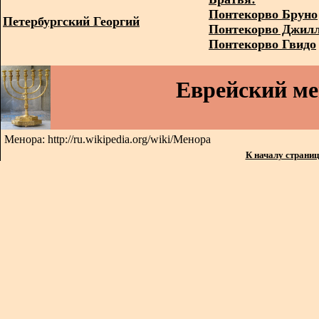
Понтекорво Бруно
Петербургский Георгий
Понтекорво Джил
Понтекорво Гвидо
Еврейский м
Менора: http://ru.wikipedia.org/wiki/Менора
К началу страни