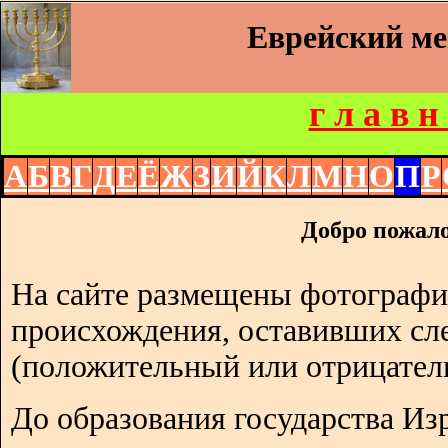
Еврейский м
г л а в н
А
Б
В
Г
Д
Е
Ё
Ж
З
И
Й
К
Л
М
Н
О
П
Р
Добро пожало
На сайте размещены фотографи
происхождения, оставивших сл
(положительный или отрицател
До образования государства Изр