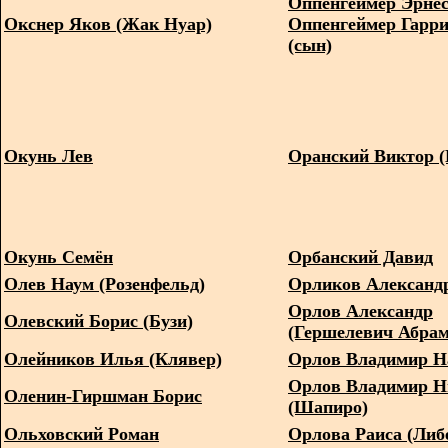
Оппенгеймер Эрнест
Окснер Яков (Жак Нуар)
Оппенгеймер Гарр
(сын)
Окунь Лев
Оранский Виктор (
Окунь Семён
Орбанский Давид
Олев Наум (Розенфельд)
Орликов Александ
Орлов Александр
Олевский Борис (Бузи)
(Гершелевич Абрам
Олейников Илья (Клявер)
Орлов Владимир Н
Орлов Владимир Н
Оленин-Гиршман Борис
(Шапиро)
Ольховский Роман
Орлова Раиса (Либ