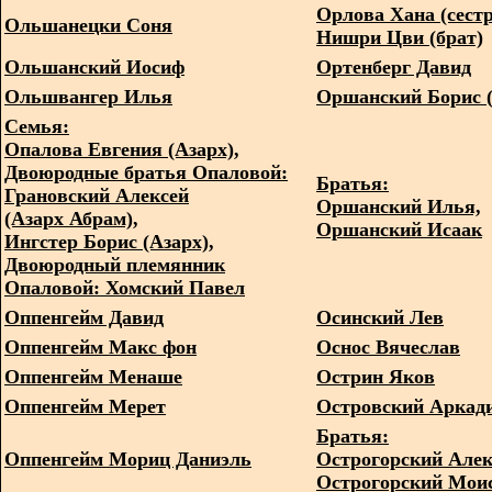
Орлова Хана (сестр
Ольшанецки Соня
Нишри Цви (брат)
Ольшанский Иосиф
Ортенберг Давид
Ольшвангер Илья
Оршанский Борис (
Семья:
Опалова Евгения (Азарх),
Двоюродные братья Опаловой:
Братья:
Грановский Алексей
Оршанский Илья,
(Азарх Абрам),
Оршанский Исаак
Ингстер Борис (Азарх),
Двоюродный племянник
Опаловой: Хомский Павел
Оппенгейм Давид
Осинский Лев
Оппенгейм Макс фон
Оснос Вячеслав
Оппенгейм Менаше
Острин Яков
Оппенгейм Мерет
Островский Аркади
Братья:
Оппенгейм Мориц Даниэль
Острогорский Алек
Острогорский Мои