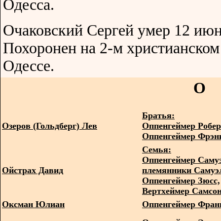
Одесса.
Очаковский Сергей умер 12 июн
Похоронен на 2-м христианском
Одессе.
O
Братья:
Озеров (Гольдберг) Лев
Оппенгеймер Робер
Оппенгеймер Фрэн
Семья:
Оппенгеймер Саму
Ойстрах Давид
племянники Самуэ
Оппенгеймер Зюсс,
Вертхеймер Самсо
Оксман Юлиан
Оппенгеймер Фран