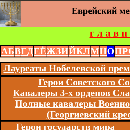
Еврейский м
г л а в н
А
Б
В
Г
Д
Е
Ё
Ж
З
И
Й
К
Л
М
Н
О
П
Р
Лауреаты Нобелевской пре
Герои Советского Со
Кавалеры 3-х орденов Сл
Полные кавалеры Военно
(Георгиевский кре
Герои государств мира