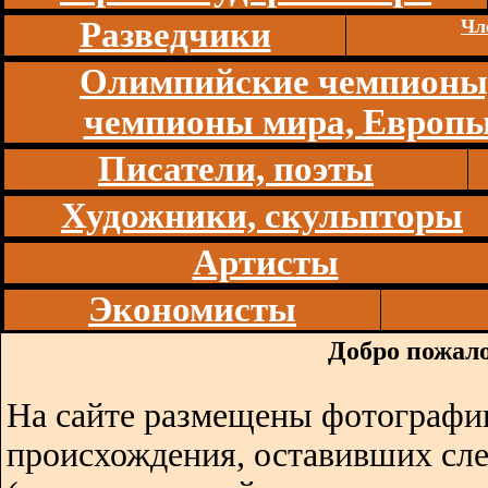
Разведчики
Чл
Олимпийские чемпионы
чемпионы мира, Европ
Писатели, поэты
Художники, скульпторы
Артисты
Экономисты
Добро пожало
На сайте размещены фотографии
происхождения, оставивших сл