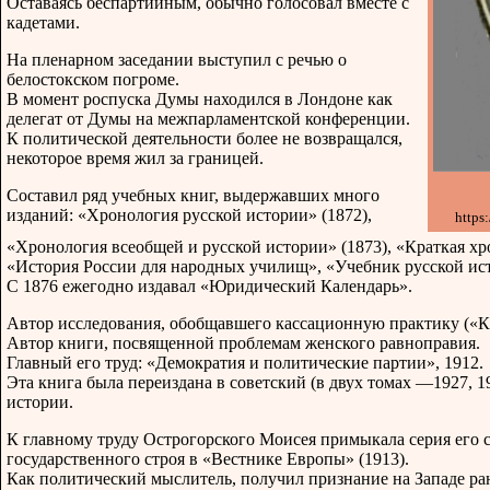
Оставаясь беспартийным, обычно голосовал вместе с
кадетами.
На пленарном заседании выступил с речью о
белостокском погроме.
В момент роспуска Думы находился в Лондоне как
делегат от Думы на межпарламентской конференции.
К политической деятельности более не возвращался,
некоторое время жил за границей.
Составил ряд учебных книг, выдержавших много
изданий: «Хронология русской истории» (1872),
https
«Хронология всеобщей и русской истории» (1873), «Краткая хр
«История России для народных училищ», «Учебник русской исто
С 1876 ежегодно издавал «Юридический Календарь».
Автор исследования, обобщавшего кассационную практику («Кас
Автор книги, посвященной проблемам женского равноправия.
Главный его труд: «Демократия и политические партии», 1912.
Эта книга была переиздана в советский (в двух томах —1927, 1
истории.
К главному труду Острогорского Моисея примыкала серия его 
государственного строя в «Вестнике Европы» (1913).
Как политический мыслитель, получил признание на Западе ран