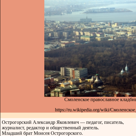
Смоленское православное кладбищ
https://ru.wikipedia.org/wiki/Смоленс
Острогорский Александр Яковлевич — педагог, писатель,
журналист, редактор и общественный деятель.
Младший брат Моисея Острогорского.