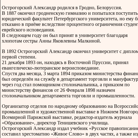
Острогорский Александр родился в Гродно, Белоруссия.
В 1887 окончил гродненскую гимназию и попытался поступить
юридический факультет Петербургского университета, но ему 
отказано в приёме вследствие процентного ограничения студен
еврейского исповедания.
В следующем году он был принят в университет благодаря
хлопотам сестры Анны Яковлевны Малкиной.
В 1892 Острогорский Александр окончил университет с дипло
первой степени.
21 декабря 1893 он, находясь в Восточной Пруссии, принял
евангелическо-лютеранское вероисповедание.
Спустя два месяца, 3 марта 1894 приказом министерства финан
был определён на службу в департамент торговли и мануфактур
через год стал помощником столоначальника, а приказом по
министерству финансов от 26 Февраля 1898 назначен
столоначальником департамента торговли и промышленности.
Организатор отделов по народному образованию на Всероссий
промышленной и художественной выставке в Нижнем Новгоро
Всемирной Парижской выставке, редактор-издатель журнала
«Образование», директор Тенишевского училища.
Острогорский Александр издал учебник «Русское правописание
составил хрестоматию «Живое Слово» в двух частях, а также из