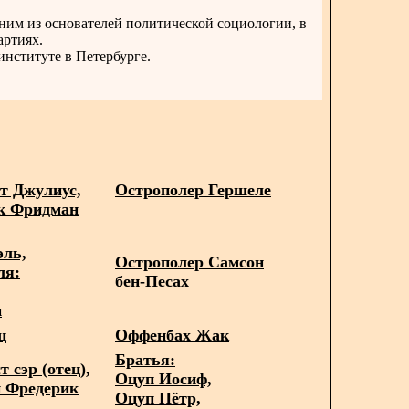
ним из основателей политической социологии, в
артиях.
институте в Петербурге.
т Джулиус,
Острополер Гершеле
к Фридман
эль,
Острополер Самсон
ля:
бен-Песах
н
ц
Оффенбах Жак
Братья:
 сэр (отец),
Оцуп Иосиф,
и Фредерик
Оцуп Пётр,