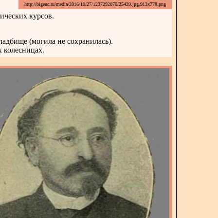
http://bigenc.ru/media/2016/10/27/1237292070/25439.jpg.913x778.png
ических курсов.
адбище (могила не сохранилась).
х колесницах.