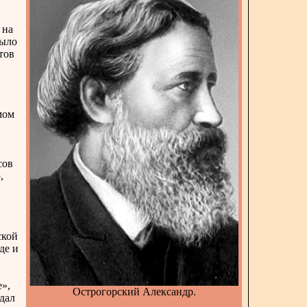
 на
было
тов
мом
сов
,
ской
де и
»,
Острогорский Александр.
дал