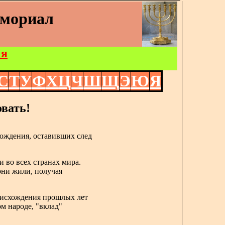
емориал
 я
С
Т
У
Ф
Х
Ц
Ч
Ш
Щ
Э
Ю
Я
вать!
ождения, оставивших след
и во всех странах мира.
 они жили, получая
роисхождения прошлых лет
ом народе, "вклад"