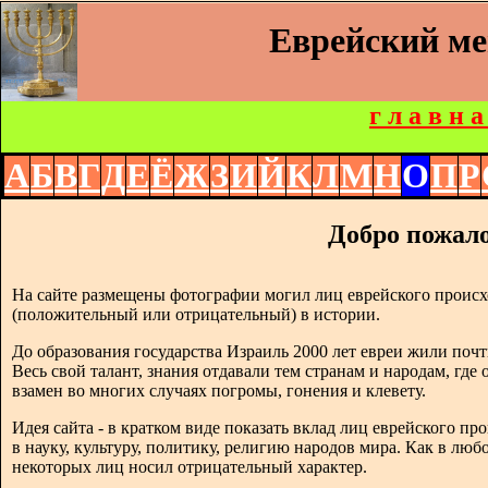
Еврейский м
г л а в н а
А
Б
В
Г
Д
Е
Ё
Ж
З
И
Й
К
Л
М
Н
О
П
Р
Добро пожало
На сайте размещены фотографии могил лиц еврейского происх
(положительный или отрицательный) в истории.
До образования государства Израиль 2000 лет евреи жили почт
Весь свой талант, знания отдавали тем странам и народам, где
взамен во многих случаях погромы, гонения и клевету.
Идея сайта - в кратком виде показать вклад лиц еврейского п
в науку, культуру, политику, религию народов мира. Как в люб
некоторых лиц носил отрицательный характер.