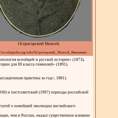
Острогорский Моисей.
://ru.wikipedia.org/wiki/Острогорский,_Моисей_Яковлевич
онология всеобщей и русской истории» (1873),
рии для III класса гимназий» (1891).
сационная практика за год», 1881).
930) и постсоветский (1997) периоды российской
статей о новейшей эволюции английского
ьше, чем в России, оказал существенное влияние