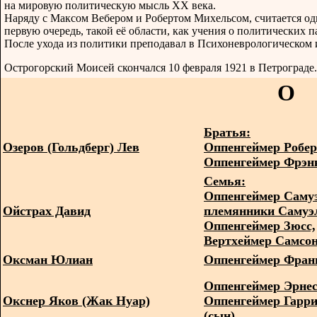
на мировую политическую мысль XX века.
Наряду с Максом Вебером и Робертом Михельсом, считается од
первую очередь, такой её области, как учения о политических п
После ухода из политики преподавал в Психоневрологическом 
Острогорский Моисей скончался 10 февраля 1921 в Петрограде.
O
Братья:
Озеров (Гольдберг) Лев
Оппенгеймер Робер
Оппенгеймер Фрэн
Семья:
Оппенгеймер Саму
Ойстрах Давид
племянники Самуэ
Оппенгеймер Зюсс,
Вертхеймер Самсо
Оксман Юлиан
Оппенгеймер Фран
Оппенгеймер Эрнест
Окснер Яков (Жак Нуар)
Оппенгеймер Гарр
(сын)