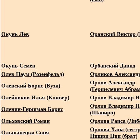
Окунь Лев
Оранский Виктор (
Окунь Семён
Орбанский Давид
Олев Наум (Розенфельд)
Орликов Александ
Орлов Александр
Олевский Борис (Бузи)
(Гершелевич Абрам
Олейников Илья (Клявер)
Орлов Владимир Н
Орлов Владимир Н
Оленин-Гиршман Борис
(Шапиро)
Ольховский Роман
Орлова Раиса (Либ
Орлова Хана (сестр
Ольшанецки Соня
Нишри Цви (брат)