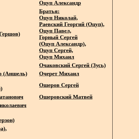
Оцуп Александр
Братья:
Оцуп Николай,
Раевский Георгий (Оцуп),
Оцуп Павел,
Гершов)
Горный Сергей
(Оцуп Александр),
Оцуп Сергей,
Оцуп Михаил
Очаковский Сергей (Зусь)
р (Аншель)
Очерет Михаил
Ошеров Сергей
)
атанович
Ошеровский Матвей
иколаевич
ерзон)
а),