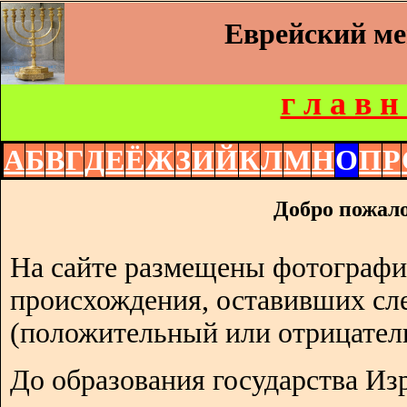
Еврейский м
г л а в н
А
Б
В
Г
Д
Е
Ё
Ж
З
И
Й
К
Л
М
Н
О
П
Р
Добро пожало
На сайте размещены фотографи
происхождения, оставивших сл
(положительный или отрицател
До образования государства Изр