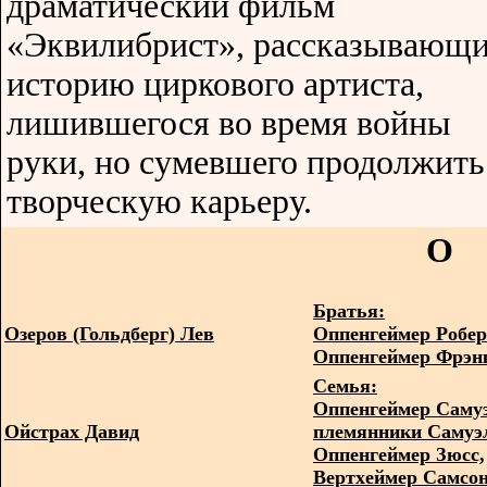
драматический фильм
«Эквилибрист», рассказывающ
историю циркового артиста,
лишившегося во время войны
руки, но сумевшего продолжить
творческую карьеру.
O
Братья:
Озеров (Гольдберг) Лев
Оппенгеймер Робер
Оппенгеймер Фрэн
Семья:
Оппенгеймер Саму
Ойстрах Давид
племянники Самуэ
Оппенгеймер Зюсс,
Вертхеймер Самсо