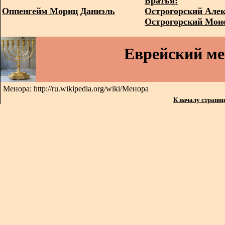
Братья:
Оппенгейм Мориц Даниэль
Острогорский Алек
Острогорский Мои
Еврейский м
Менора: http://ru.wikipedia.org/wiki/Менора
К началу страни