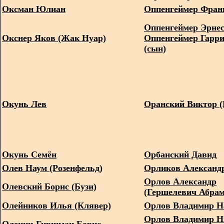
Оксман Юлиан
Оппенгеймер Фран
Оппенгеймер Эрнест
Окснер Яков (Жак Нуар)
Оппенгеймер Гарр
(сын)
Окунь Лев
Оранский Виктор (
Окунь Семён
Орбанский Давид
Олев Наум (Розенфельд)
Орликов Александ
Орлов Александр
Олевский Борис (Бузи)
(Гершелевич Абрам
Олейников Илья (Клявер)
Орлов Владимир Н
Орлов Владимир Н