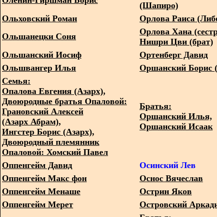
Оленин-Гиршман Борис
(Шапиро)
Ольховский Роман
Орлова Раиса (Либ
Орлова Хана (сестр
Ольшанецки Соня
Нишри Цви (брат)
Ольшанский Иосиф
Ортенберг Давид
Ольшвангер Илья
Оршанский Борис (
Семья:
Опалова Евгения (Азарх),
Двоюродные братья Опаловой:
Братья:
Грановский Алексей
Оршанский Илья,
(Азарх Абрам),
Оршанский Исаак
Ингстер Борис (Азарх),
Двоюродный племянник
Опаловой: Хомский Павел
Оппенгейм Давид
Осинский Лев
Оппенгейм Макс фон
Оснос Вячеслав
Оппенгейм Менаше
Острин Яков
Оппенгейм Мерет
Островский Аркади