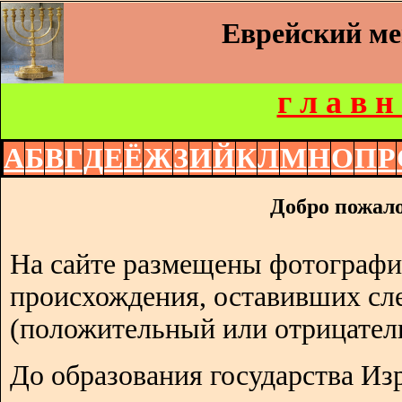
Еврейский м
г л а в н
А
Б
В
Г
Д
Е
Ё
Ж
З
И
Й
К
Л
М
Н
О
П
Р
Добро пожало
На сайте размещены фотографи
происхождения, оставивших сл
(положительный или отрицател
До образования государства Изр