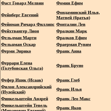
Фаст Говард Мелвин
Фомин Ефим
Фондаминский Илья,
Фейнберг Евгений
Матвей (братья)
Фейнман Ричард Филлипс
Фонталин Лев
Фейхтвангер Лион
Фрадкин Марк
Фельдман Марти
Фрадков Ефим
Фельцман Оскар
Фраерман Рувим
Ферми Энрико
Франк Анна
Феррари Елена
Франк Бруно
(Голубовская Ольга)
Фефер Ицик (Исаак)
Франк Глеб
Филон Александрийский
Франк Илья
(Иудейский)
Финкельштейн Андрей
Франк Лео Макс
Финкельштейн Тевель
Франк Яков
(Миранович Евгений)