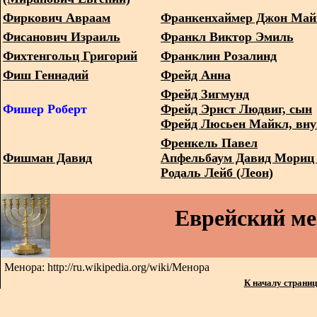
Фиркович Авраам
Франкенхаймер Джон Май
Фисанович Израиль
Франкл Виктор Эмиль
Фихтенгольц Григорий
Франклин Розалинд
Фиш Геннадий
Фрейд Анна
Фрейд Зигмунд
Фишер Роберт
Фрейд Эрнст Людвиг, сын
Фрейд Люсьен Майкл, вну
Френкель Павел
Фишман Давид
Апфельбаум Давид Мориц 
Родаль Лейб (Леон)
Еврейский м
Менора: http://ru.wikipedia.org/wiki/Менора
К началу страни