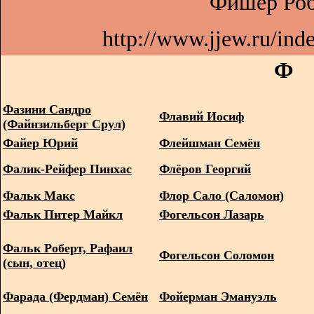
Фишер Роб
http://www.jjew.ru/in
Ф
Фазини Сандро
Флавий Иосиф
(Файнзильберг Срул)
Файер Юрий
Флейшман Семён
Фалик-Рейфер Пинхас
Флёров Георгий
Фальк Макс
Флор Сало (Саломон)
Фальк Питер Майкл
Фогельсон Лазарь
Фальк Роберт, Рафаил
Фогельсон Соломон
(сын, отец)
Фарада (Фердман) Семён
Фойерман Эмануэль