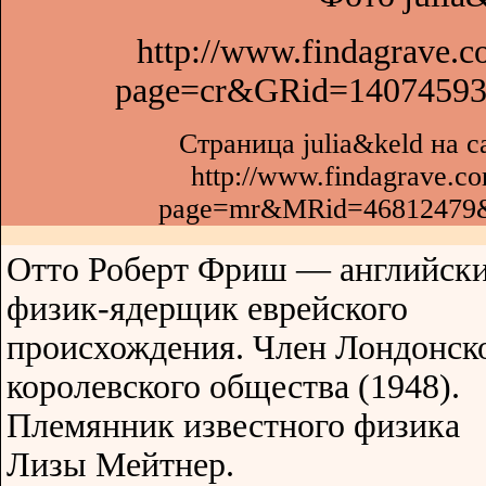
http://www.findagrave.co
page=cr&GRid=1407459
Страница julia&keld на са
http://www.findagrave.co
page=mr&MRid=46812479
Отто Роберт Фриш — английск
физик-ядерщик еврейского
происхождения. Член Лондонск
королевского общества (1948).
Племянник известного физика
Лизы Мейтнер.