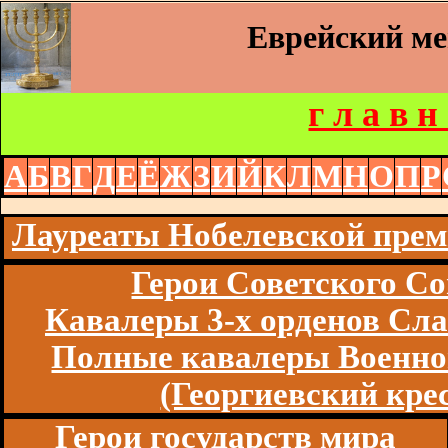
Еврейский м
г л а в н
А
Б
В
Г
Д
Е
Ё
Ж
З
И
Й
К
Л
М
Н
О
П
Р
Лауреаты Нобелевской пре
Герои Советского Со
Кавалеры 3-х орденов Сл
Полные кавалеры Военно
(Георгиевский кре
Герои государств мира