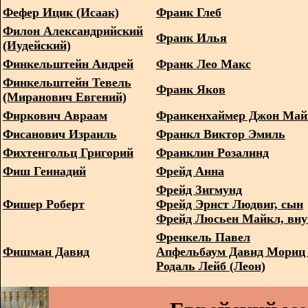
Фефер Ицик (Исаак)
Франк Глеб
Филон Александрийский
Франк Илья
(Иудейский)
Финкельштейн Андрей
Франк Лео Макс
Финкельштейн Тевель
Франк Яков
(Миранович Евгений)
Фиркович Авраам
Франкенхаймер Джон Май
Фисанович Израиль
Франкл Виктор Эмиль
Фихтенгольц Григорий
Франклин Розалинд
Фиш Геннадий
Фрейд Анна
Фрейд Зигмунд
Фишер Роберт
Фрейд Эрнст Людвиг, сын
Фрейд Люсьен Майкл, вну
Френкель Павел
Фишман Давид
Апфельбаум Давид Мориц 
Родаль Лейб (Леон)