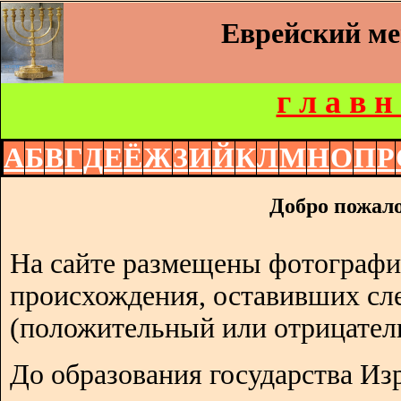
Еврейский м
г л а в н
А
Б
В
Г
Д
Е
Ё
Ж
З
И
Й
К
Л
М
Н
О
П
Р
Добро пожало
На сайте размещены фотографи
происхождения, оставивших сл
(положительный или отрицател
До образования государства Изр