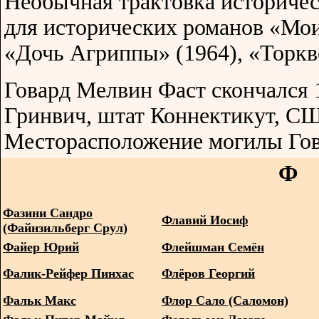
Необычная трактовка историчес
для исторических романов «Мои
«Дочь Агриппы» (1964), «Торкв
Говард Мелвин Фаст скончался 
Гринвич, штат Коннектикут, С
Месторасположение могилы Гов
Ф
Фазини Сандро
Флавий Иосиф
(Файнзильберг Срул)
Файер Юрий
Флейшман Семён
Фалик-Рейфер Пинхас
Флёров Георгий
Фальк Макс
Флор Сало (Саломон)