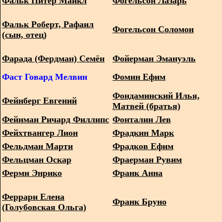
Фальк Питер Майкл
Фогельсон Лазарь
Фальк Роберт, Рафаил
Фогельсон Соломон
(сын, отец)
Фарада (Фердман) Семён
Фойерман Эмануэль
Фаст Говард Мелвин
Фомин Ефим
Фондаминский Илья,
Фейнберг Евгений
Матвей (братья)
Фейнман Ричард Филлипс
Фонталин Лев
Фейхтвангер Лион
Фрадкин Марк
Фельдман Марти
Фрадков Ефим
Фельцман Оскар
Фраерман Рувим
Ферми Энрико
Франк Анна
Феррари Елена
Франк Бруно
(Голубовская Ольга)