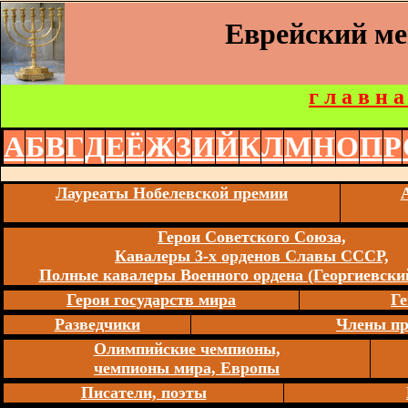
Еврейский м
г л а в н а
А
Б
В
Г
Д
Е
Ё
Ж
З
И
Й
К
Л
М
Н
О
П
Р
Лауреаты Нобелевской премии
Герои Советского Союза,
Кавалеры 3-х орденов Славы СССР,
Полные кавалеры Военного ордена (Георгиевский
Герои государств мира
Ге
Разведчики
Члены пр
Олимпийские чемпионы,
чемпионы мира, Европы
Писатели, поэты