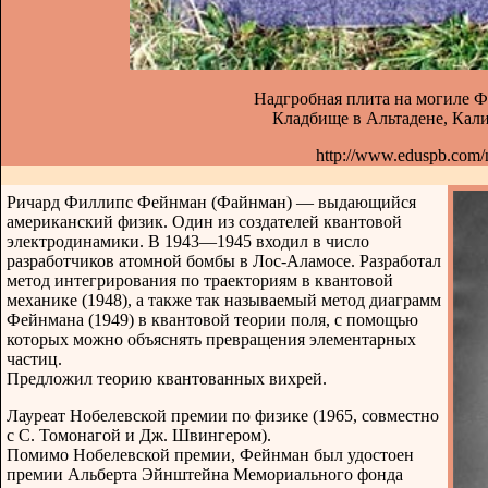
Надгробная плита на могиле Ф
Кладбище в Альтадене, Ка
http://www.eduspb.com/
Ричард Филлипс Фейнман (Файнман) — выдающийся
американский физик. Один из создателей квантовой
электродинамики. В 1943—1945 входил в число
разработчиков атомной бомбы в Лос-Аламосе. Разработал
метод интегрирования по траекториям в квантовой
механике (1948), а также так называемый метод диаграмм
Фейнмана (1949) в квантовой теории поля, с помощью
которых можно объяснять превращения элементарных
частиц.
Предложил теорию квантованных вихрей.
Лауреат Нобелевской премии по физике (1965, совместно
с С. Томонагой и Дж. Швингером).
Помимо Нобелевской премии, Фейнман был удостоен
премии Альберта Эйнштейна Мемориального фонда