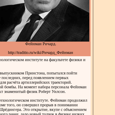
Фейнман Ричард.
http://traditio.ru/wiki/Ричард_Фейнман
нологическом институте на факультете физики и
е выпускником Принстона, попытался пойти
ке последних, перед появлением первых
для расчёта артиллерийских траекторий.
ой бомбы. На момент набора персонала Фейнман
ект знаменитый физик Роберт Уилсон.
технологическом институте. Фейнман продолжил
оме того, он совершил прорыв в понимании
Шрёдингера. Это открытие, вкупе с объяснением
ого ранее, дало новый толчок в физике низких