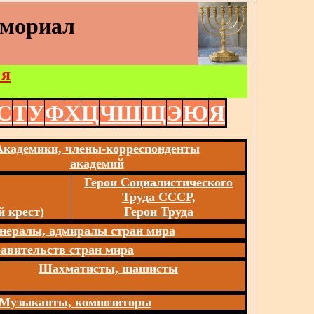
емориал
 я
С
Т
У
Ф
Х
Ц
Ч
Ш
Щ
Э
Ю
Я
Академики, члены-корреспонденты
академий
Герои Социалистического
Труда СССР,
 крест)
Герои Труда
нералы, адмиралы стран мира
авительств стран мира
Шахматисты, шашисты
Музыканты, композиторы