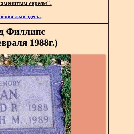
наменитым евреям".
ления жми здесь.
д Филлипс
евраля 1988г.)