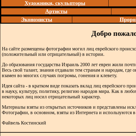
Художники, скульпторы
Артисты
Экономисты
Проро
Добро пожало
На сайте размещены фотографии могил лиц еврейского происх
(положительный или отрицательный) в истории.
До образования государства Израиль 2000 лет евреи жили почти
Весь свой талант, знания отдавали тем странам и народам, где 
взамен во многих случаях погромы, гонения и клевету.
Идея сайта - в кратком виде показать вклад лиц еврейского п
в науку, культуру, политику, религию народов мира. Как в любо
некоторых лиц носил отрицательный характер.
Материалы взяты из открытых источников и представлены иск
Фотографии, в основном, взяты из Интернета и используются 
Файвель Костинский