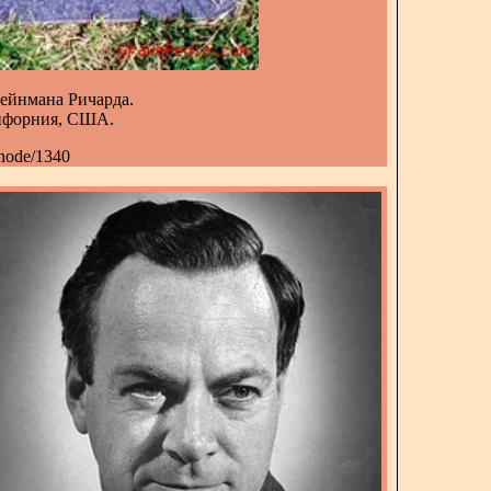
ейнмана Ричарда.
лифорния, США.
node/1340