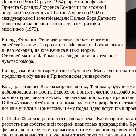
Льюиса и Розы Страусе (1954), премии по физике
Эрнеста Орландо Лоуренса Комиссии по атомной
энергии Соединенных Штатов Америки (1962) и
международной золотой медали Нильса Бора Датского
общества инженеров-строителей, электриков и
механиков (1973).
Ричард Филлипс Фейнман родился в обеспеченной
еврейской семье. Его родители, Мелвилл и Люсиль, жили
в Фар Рокэвей, на юге Куинса в Нью-Йорке.
От своей матери Фейнман унаследовал зажигательное
чувство юмора.
Ричард закончил четырёхлетнее обучение в Массачусетском тех
продолжил обучение в Принстонском университете.
Когда разразилась Вторая мировая война, Фейнман, будучи уж
добровольцем на фронт. Вскоре, он принял участие в разработ
компьютеров, механических счётных машин, которые работали 
В Лос-Аламосе Фейнман принимал участие в разработке атомн
всё ещё учился в Принстоне, и ему подал идею вступить в про
С 1950-х Фейнман работал исследователем в Калифорнийском 
работать над собственной теорией квантовых превращений. Кр
физики сверхтекучести, применив к этому явлению уравнение 
сверхпроводимости, полученным тремя другими физиками немн