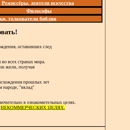
Режиссёры, деятели искусства
Философы
ки, толкователи библии
вать!
ождения, оставивших след
 во всех странах мира.
они жили, получая
роисхождения прошлых лет
м народе, "вклад"
лючительно в ознакомительных целях.
в
НЕКОММЕРЧЕСКИХ ЦЕЛЯХ.