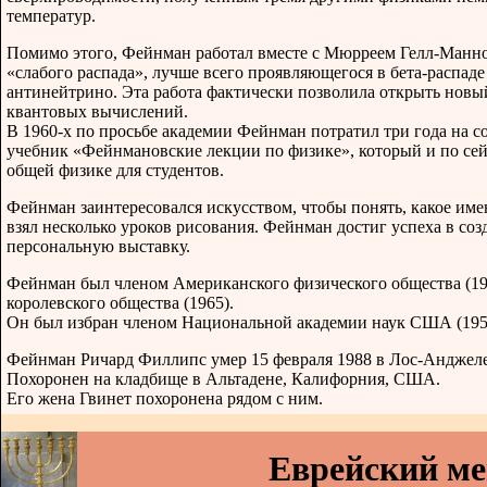
температур.
Помимо этого, Фейнман работал вместе с Мюрреем Гелл-Манно
«слабого распада», лучше всего проявляющегося в бета-распаде
антинейтрино. Эта работа фактически позволила открыть нов
квантовых вычислений.
В 1960-х по просьбе академии Фейнман потратил три года на с
учебник «Фейнмановские лекции по физике», который и по сей
общей физике для студентов.
Фейнман заинтересовался искусством, чтобы понять, какое име
взял несколько уроков рисования. Фейнман достиг успеха в соз
персональную выставку.
Фейнман был членом Американского физического общества (194
королевского общества (1965).
Он был избран членом Национальной академии наук США (195
Фейнман Ричард Филлипс умер 15 февраля 1988 в Лос-Анджел
Похоронен на кладбище в Альтадене, Калифорния, США.
Его жена Гвинет похоронена рядом с ним.
Еврейский м