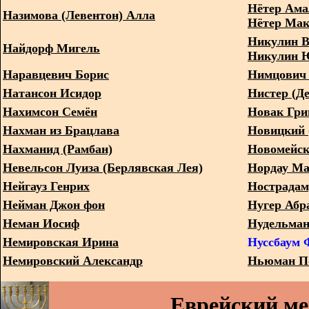
Нётер Ама
Назимова (Левентон) Алла
Нётер Макс
Никулин В
Найдорф Мигель
Никулин Ю
Наравцевич Борис
Нимцович
Натансон Исидор
Нистер (Д
Нахимсон Семён
Новак Гри
Нахман из Брацлава
Новицкий 
Нахманид (Рамбан)
Новомейск
Невельсон Луиза (Берлявская Лея)
Нордау Ма
Нейгауз Генрих
Нострада
Нейман Джон фон
Нугер Абр
Неман Иосиф
Нудельман
Немировская Ирина
Нуссбаум 
Немировский Александр
Ньюман П
Еврейский м