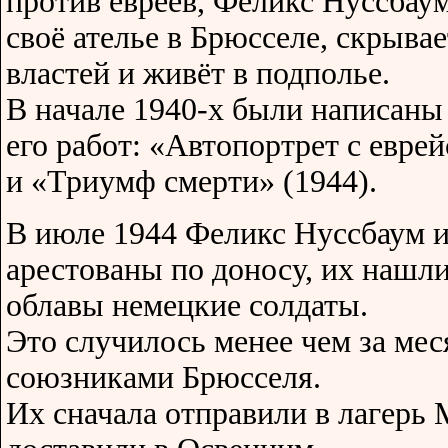
против евреев, Феликс Нуссбау
своё ателье в Брюсселе, скрыва
властей и живёт в подполье.
В начале 1940-х были написаны
его работ: «Автопортрет с евре
и «Триумф смерти» (1944).
В июле 1944 Феликс Нуссбаум и
арестованы по доносу, их нашли
облавы немецкие солдаты.
Это случилось менее чем за ме
союзниками Брюсселя.
Их сначала отправили в лагерь М