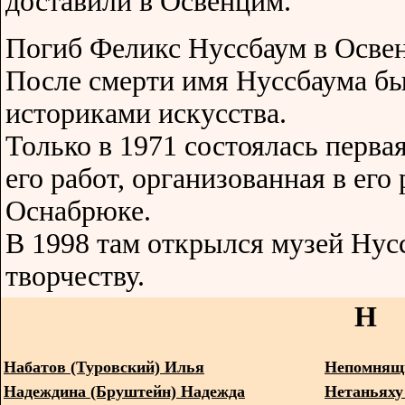
доставили в Освенцим.
Погиб Феликс Нуссбаум в Освен
После смерти имя Нуссбаума б
историками искусства.
Только в 1971 состоялась перва
его работ, организованная в его
Оснабрюке.
В 1998 там открылся музей Нус
творчеству.
Н
Набатов (Туровский) Илья
Непомнящ
Надеждина (Бруштейн) Надежда
Нетаньяху