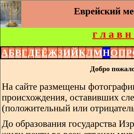
Еврейский м
г л а в н
А
Б
В
Г
Д
Е
Ё
Ж
З
И
Й
К
Л
М
Н
О
П
Р
Добро пожало
На сайте размещены фотографии
происхождения, оставивших сл
(положительный или отрицатель
До образования государства Изр