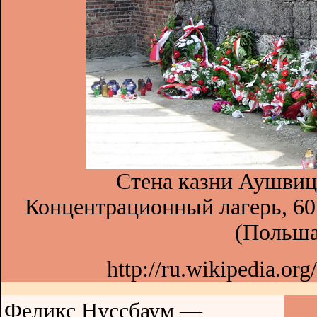
Стена казни Аушвиц
Концентрационный лагерь, 60 
(Польша
http://ru.wikipedia.o
Феликс Нуссбаум —