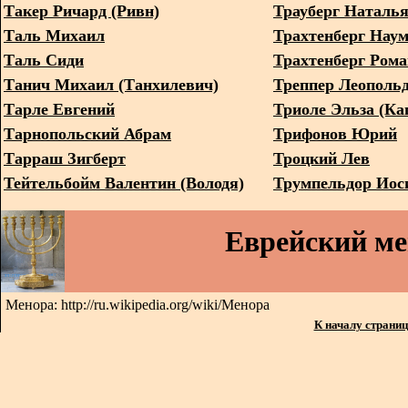
Такер Ричард (Ривн)
Трауберг Наталь
Таль Михаил
Трахтенберг Нау
Таль Сиди
Трахтенберг Рома
Танич Михаил (Танхилевич)
Треппер Леополь
Тарле Евгений
Триоле Эльза (Ка
Тарнопольский Абрам
Трифонов Юрий
Тарраш Зигберт
Троцкий Лев
Тейтельбойм Валентин (Володя)
Трумпельдор Иос
Еврейский м
Менора: http://ru.wikipedia.org/wiki/Менора
К началу страни