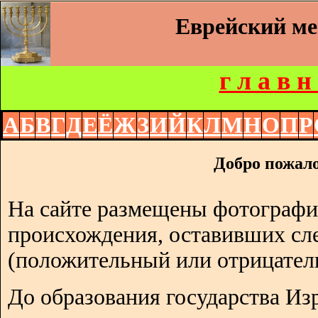
Еврейский м
г л а в н
А
Б
В
Г
Д
Е
Ё
Ж
З
И
Й
К
Л
М
Н
О
П
Р
Добро пожало
На сайте размещены фотографи
происхождения, оставивших сл
(положительный или отрицател
До образования государства Изр