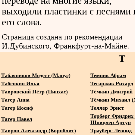
переводе на многие языки;
выходили пластинки с песнями 
его слова.
Страница создана по рекомендации
И.Дубинского, Франкфурт-на-Майне.
Т
Табачников Модест (Манус)
Темник Абрам
Табенкин Илья
Тесаржик Рихард
Тавровский Пётр (Пинхас)
Тёмкин Дмитрий
Тагер Анна
Тёмкин Михаил (
Тагер Иосиф
Толлер Эрнст
Торберг Фридрих 
Тагер Павел
Шницлер Артур
Таиров Александр (Корнблит)
Трауберг Леонид