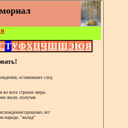
емориал
 я
С
Т
У
Ф
Х
Ц
Ч
Ш
Щ
Э
Ю
Я
вать!
ождения, оставивших след
и во всех странах мира.
 они жили, получая
роисхождения прошлых лет
ом народе, "вклад"