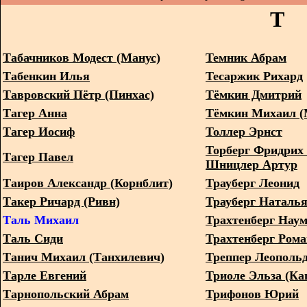
Т
Табачников Модест (Манус)
Темник Абрам
Табенкин Илья
Тесаржик Рихард
Тавровский Пётр (Пинхас)
Тёмкин Дмитрий
Тагер Анна
Тёмкин Михаил (
Тагер Иосиф
Толлер Эрнст
Торберг Фридрих 
Тагер Павел
Шницлер Артур
Таиров Александр (Корнблит)
Трауберг Леонид
Такер Ричард (Ривн)
Трауберг Наталь
Таль Михаил
Трахтенберг Нау
Таль Сиди
Трахтенберг Рома
Танич Михаил (Танхилевич)
Треппер Леополь
Тарле Евгений
Триоле Эльза (Ка
Тарнопольский Абрам
Трифонов Юрий