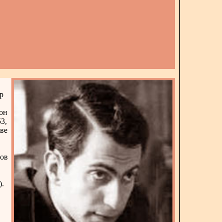
р
он
3,
ве
тов
).