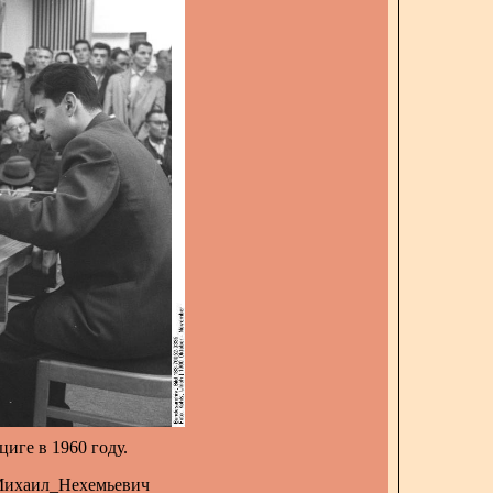
иге в 1960 году.
ь,_Михаил_Нехемьевич