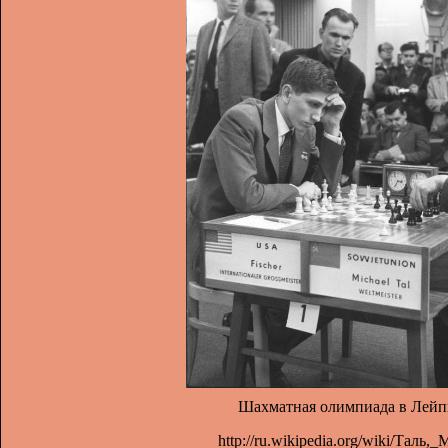
Шахматная олимпиада в Лейпц
http://ru.wikipedia.org/wiki/Тал