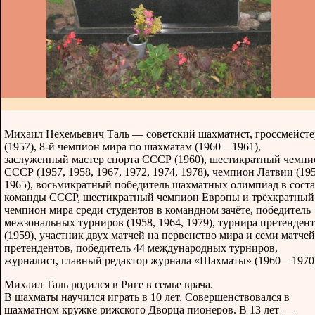
Михаил Нехемьевич Таль — советский шахматист, гроссмейсте
(1957), 8-й чемпион мира по шахматам (1960—1961),
заслуженный мастер спорта СССР (1960), шестикратный чемпи
СССР (1957, 1958, 1967, 1972, 1974, 1978), чемпион Латвии (195
1965), восьмикратный победитель шахматных олимпиад в соста
команды СССР, шестикратный чемпион Европы и трёхкратный
чемпион мира среди студентов в командном зачёте, победитель
межзональных турниров (1958, 1964, 1979), турнира претенден
(1959), участник двух матчей на первенство мира и семи матчей
претендентов, победитель 44 международных турниров,
журналист, главный редактор журнала «Шахматы» (1960—1970
Михаил Таль родился в Риге в семье врача.
В шахматы научился играть в 10 лет. Совершенствовался в
шахматном кружке рижского Дворца пионеров. В 13 лет —