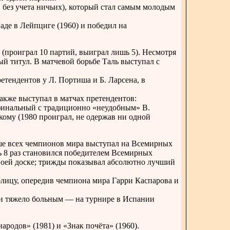
 без учета ничьих), который стал самым молодым
де в Лейпциге (1960) и победил на
(проиграл 10 партий, выиграл лишь 5). Несмотря
ый титул. В матчевой борьбе Таль выступал с
етендентов у Л. Портиша и Б. Ларсена, в
акже выступал в матчах претендентов:
финальный с традиционно «неудобным» В.
ому (1980 проиграл, не одержав ни одной
ше всех чемпионов мира выступал на Всемирных
 8 раз становился победителем Всемирных
своей доске; трижды показывал абсолютно лучший
лицу, опередив чемпиона мира Гарри Каспарова и
и тяжело больным — на турнире в Испании
родов» (1981) и «Знак почёта» (1960).