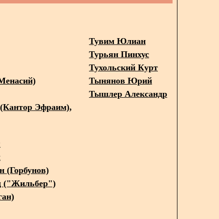
Тувим Юлиан
Турьян Пинхус
Тухольский Курт
Менасий)
Тынянов Юрий
Тышлер Александр
(Кантор Эфраим),
я
м
н (Горбунов)
д ("Жильбер")
ган)