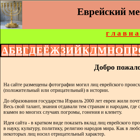
Еврейский м
г л а в н а
А
Б
В
Г
Д
Е
Ё
Ж
З
И
Й
К
Л
М
Н
О
П
Р
Добро пожало
На сайте размещены фотографии могил лиц еврейского происх
(положительный или отрицательный) в истории.
До образования государства Израиль 2000 лет евреи жили почт
Весь свой талант, знания отдавали тем странам и народам, где
взамен во многих случаях погромы, гонения и клевету.
Идея сайта - в кратком виде показать вклад лиц еврейского п
в науку, культуру, политику, религию народов мира. Как в люб
некоторых лиц носил отрицательный характер.