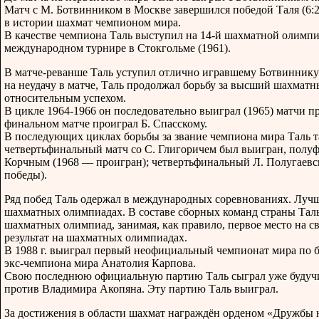
Матч с М. Ботвинником в Москве завершился победой Таля (6:2
в истории шахмат чемпионом мира.
В качестве чемпиона Таль выступил на 14-й шахматной олимпиа
международном турнире в Стокгольме (1961).
В матче-реванше Таль уступил отлично игравшему Ботвиннику 
на неудачу в матче, Таль продолжал борьбу за высший шахматн
относительным успехом.
В цикле 1964-1966 он последовательно выиграл (1965) матчи пр
финальном матче проиграл Б. Спасскому.
В последующих циклах борьбы за звание чемпиона мира Таль т
четвертьфинальный матч со С. Глигоричем был выигран, полу
Корчным (1968 — проигран); четвертьфинальный Л. Полугаевск
победы).
Ряд побед Таль одержал в международных соревнованиях. Луч
шахматных олимпиадах. В составе сборных команд страны Таль
шахматных олимпиад, занимая, как правило, первое место на 
результат на шахматных олимпиадах.
В 1988 г. выиграл первый неофициальный чемпионат мира по б
экс-чемпиона мира Анатолия Карпова.
Свою последнюю официальную партию Таль сыграл уже будуч
против Владимира Акопяна. Эту партию Таль выиграл.
За достижения в области шахмат награждён орденом «Дружбы на