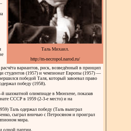
—
на
ы
Таль Михаил.
не
http://m-necropol.narod.ru/
 расчёта вариантов, риск, возведённый в принцип
и студентов (1957) и чемпионат Европы (1957) —
вершился победой Таля, который завоевал право
держал победу (1958).
13-й шахматной олимпиаде в Мюнхене, показав
нате СССР в 1959 (2-3-е место) и на
1959) Таль одержал победу (Таль выиграл
енко, сыграл вничью с Петросяном и проиграл
емпионом мира.
и одной партии.