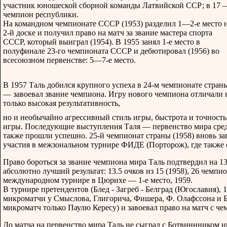
участник юношеской сборной команды Латвийской ССР; в 17 
чемпион республики.
На командном чемпионате СССР (1953) разделил 1—2-е место 
2-й доске и получил право на матч за звание мастера спорта
СССР, который выиграл (1954). В 1955 занял 1-е место в
полуфинале 23-го чемпионата СССР и дебютировал (1956) во
всесоюзном первенстве: 5—7-е место.
В 1957 Таль добился крупного успеха в 24-м чемпионате стран
— завоевал звание чемпиона. Игру нового чемпиона отличали 
только высокая результативность,
но и необычайно агрессивный стиль игры, быстрота и точность
игры. Последующие выступления Таля — первенство мира сред
также прошли успешно. 25-й чемпионат страны (1958) вновь за
участия в межзональном турнире ФИДЕ (Порторож), где также о
Право бороться за звание чемпиона мира Таль подтвердил на 
абсолютно лучший результат: 13.5 очков из 15 (1958), 26 чемпио
международном турнире в Цюрихе — 1-е место, 1959.
В турнире претендентов (Блед - Загреб - Белград (Югославия), 
микроматчи у Смыслова, Глигорича, Фишера, Ф. Олафссона и Б
микроматч только Паулю Кересу) и завоевал право на матч с ч
До матча на первенство мира Таль не сыграл с Ботвиннником н