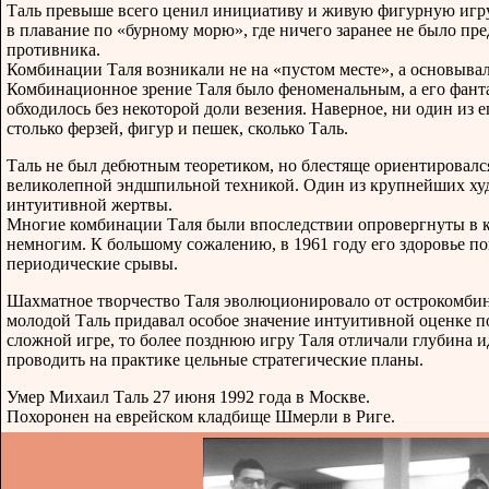
Таль превыше всего ценил инициативу и живую фигурную игру
в плавание по «бурному морю», где ничего заранее не было пре
противника.
Комбинации Таля возникали не на «пустом месте», а основыва
Комбинационное зрение Таля было феноменальным, а его фант
обходилось без некоторой доли везения. Наверное, ни один из
столько ферзей, фигур и пешек, сколько Таль.
Таль не был дебютным теоретиком, но блестяще ориентировалс
великолепной эндшпильной техникой. Один из крупнейших худ
интуитивной жертвы.
Многие комбинации Таля были впоследствии опровергнуты в ка
немногим. К большому сожалению, в 1961 году его здоровье по
периодические срывы.
Шахматное творчество Таля эволюционировало от острокомбин
молодой Таль придавал особое значение интуитивной оценке п
сложной игре, то более позднюю игру Таля отличали глубина и
проводить на практике цельные стратегические планы.
Умер Михаил Таль 27 июня 1992 года в Москве.
Похоронен на еврейском кладбище Шмерли в Риге.