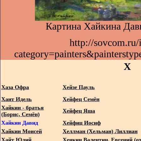
Картина Хайкина Дави
http://sovcom.ru/
category=painters&paintersty
Х
Хаза Офра
Хейзе Пауль
Хаит Идель
Хейфец Семён
Хайкин - братья
Хейфец Яша
(Борис, Семён)
Хайкин Давид
Хейфиц Иосиф
Хайкин Моисей
Хеллман (Хельман) Лиллиан
Хайт Юлий
Хенкин Валентин, Евгений (от