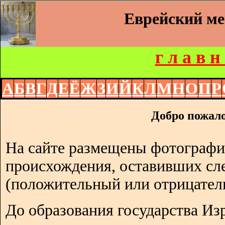
Еврейский м
г л а в н
А
Б
В
Г
Д
Е
Ё
Ж
З
И
Й
К
Л
М
Н
О
П
Р
Добро пожало
На сайте размещены фотографи
происхождения, оставивших сл
(положительный или отрицател
До образования государства Изр