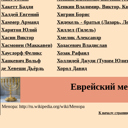
Хакетт Бадди
Хенкин Владимир, Виктор, К
Халдей Евгений
Хигрин Борис
Хаммер Арманд
Хидекель - братья (Лазарь, Л
Харитон Юлий
Хиллел (Гилель)
Хасин Виктор
Хмелик Александр
Хасмонеи (Маккавеи)
Ходасевич Владислав
Хаусдорф Феликс
Хозак Рафаил
Хацкевич Вольф
Холлидей Джуди (Тувим Юдит
де Хевеши Дьёрдь
Хорол Давид
Еврейский м
Менора: http://ru.wikipedia.org/wiki/Менора
К началу страни