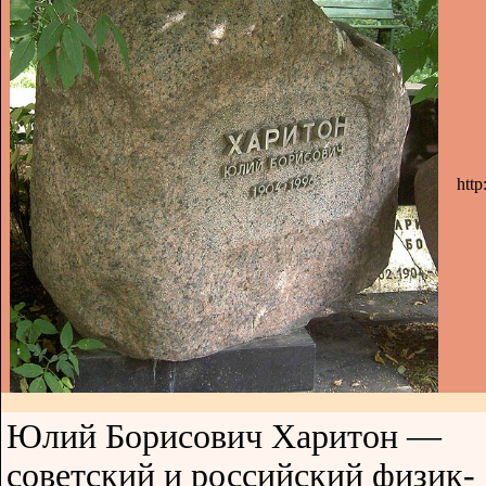
htt
Юлий Борисович Харитон —
советский и российский физик-