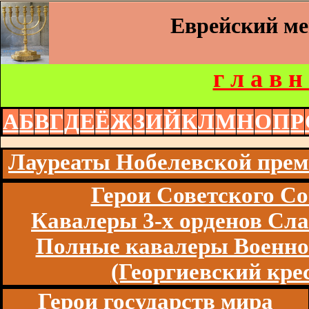
Еврейский м
г л а в н
А
Б
В
Г
Д
Е
Ё
Ж
З
И
Й
К
Л
М
Н
О
П
Р
Лауреаты Нобелевской пре
Герои Советского Со
Кавалеры 3-х орденов Сл
Полные кавалеры Военно
(Георгиевский кре
Герои государств мира