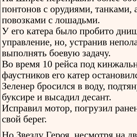
понтонов с орудиями, танками,
повозками с лошадьми.
У его катера было пробито дни
управление, но, устранив непо
выполнять боевую задачу.
Во время 10 рейса под кинжаль
фаустников его катер остановил
Зеленер бросился в воду, подтя
буксире и высадил десант.
Исправил мотор, погрузил ране
свой берег.
Но Звезду Героя, несмотря на 