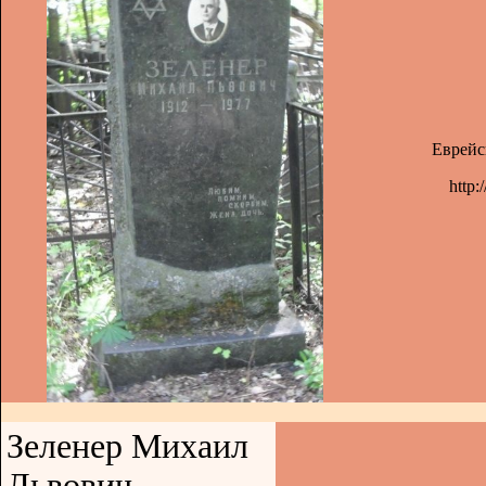
Еврейс
http:
Зеленер Михаил
Львович -