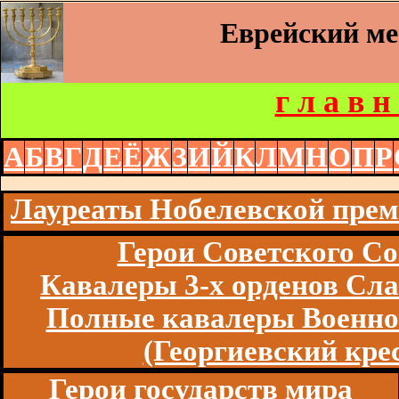
Еврейский м
г л а в н
А
Б
В
Г
Д
Е
Ё
Ж
З
И
Й
К
Л
М
Н
О
П
Р
Лауреаты Нобелевской пре
Герои Советского Со
Кавалеры 3-х орденов Сл
Полные кавалеры Военно
(Георгиевский кре
Герои государств мира