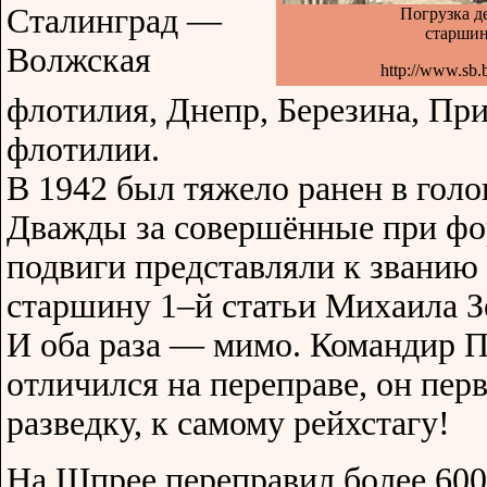
Сталинград —
Погрузка д
старшин
Волжская
http://www.sb.
флотилия, Днепр, Березина, Пр
флотилии.
В 1942 был тяжело ранен в голо
Дважды за совершённые при фо
подвиги представляли к званию
старшину 1–й статьи Михаила З
И оба раза — мимо. Командир П
отличился на переправе, он пе
разведку, к самому рейхстагу!
На Шпрее переправил более 600