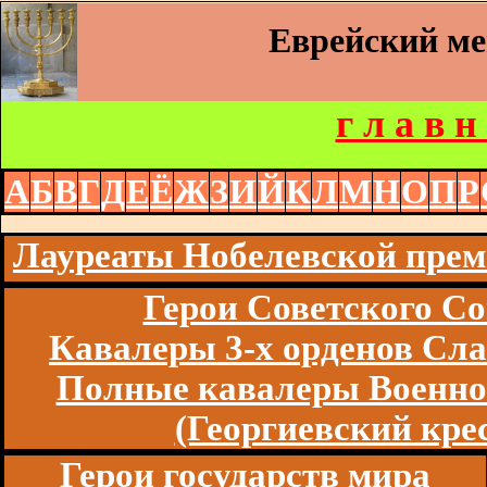
Еврейский м
г л а в н
А
Б
В
Г
Д
Е
Ё
Ж
З
И
Й
К
Л
М
Н
О
П
Р
Лауреаты Нобелевской пре
Герои Советского Со
Кавалеры 3-х орденов Сл
Полные кавалеры Военно
(Георгиевский кре
Герои государств мира