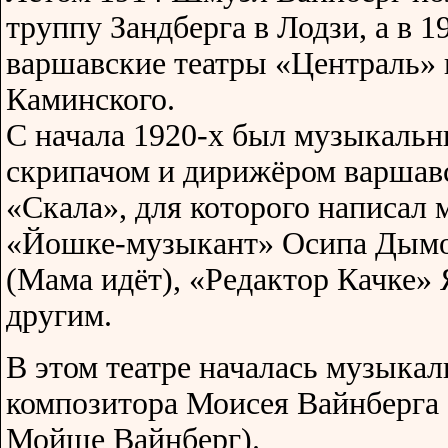
труппу Зандберга в Лодзи, а в 1
варшавские театры «Централь»
Каминского.
С начала 1920-х был музыкальн
скрипачом и дирижёром варшавс
«Скала», для которого написал
«Йошке-музыкант» Осипа Дымов
(Мама идёт), «Редактор Качке»
другим.
В этом театре началась музыкал
композитора Моисея Вайнберга (
Мойше Вайнберг).