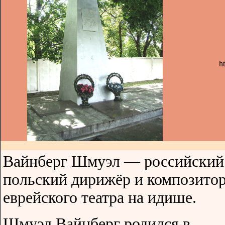
h
Вайнберг Шмуэл — российский
польский дирижёр и композито
еврейского театра на идише.
Шмуэл Вайнберг родился в