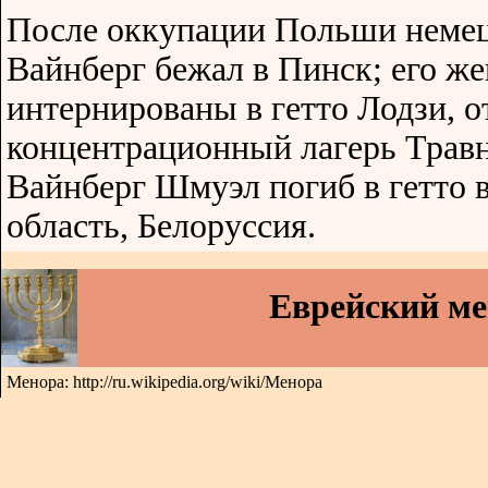
После оккупации Польши неме
Вайнберг бежал в Пинск; его же
интернированы в гетто Лодзи, о
концентрационный лагерь Травн
Вайнберг Шмуэл погиб в гетто 
область, Белоруссия.
Еврейский м
Менора: http://ru.wikipedia.org/wiki/Менора