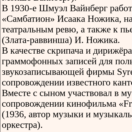
В 1930-е Шмуэл Вайнберг работ
«Самбатион» Исаака Ножика, на
театральным ревю, а также к пь
(Злата-раввинша) И. Ножика.
В качестве скрипача и дирижёр
граммофонных записей для пол
звукозаписывающей фирмы Syren
сопровождении известного кант
Вместе с сыном участвовал в м
сопровождении кинофильма «Fred
(1936, автор музыки и музыкал
оркестра).