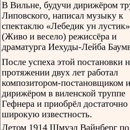
В Вильне, будучи дирижёром т
Липовского, написал музыку к
спектаклю «Лебедик ун лустик»
(Живо и весело) режиссёра и
драматурга Иехуды-Лейба Баумв
После успеха этой постановки н
протяжении двух лет работал
композитором-постановщиком 
дирижёром в виленской труппе
Гефнера и приобрёл достаточно
широкую известность.
Летом 1914 Шмуэл Вайнберг по