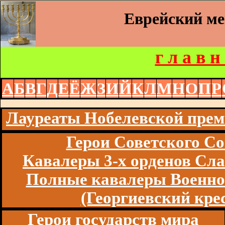
Еврейский м
г л а в н
А
Б
В
Г
Д
Е
Ё
Ж
З
И
Й
К
Л
М
Н
О
П
Р
Лауреаты Нобелевской пре
Герои Советского Со
Кавалеры 3-х орденов Сл
Полные кавалеры Военно
(Георгиевский кре
Герои государств мира