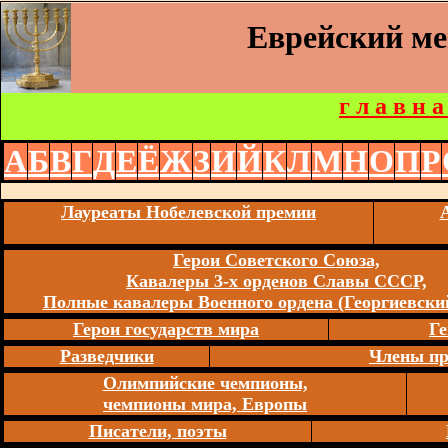
Еврейский м
г л а в н а
А
Б
В
Г
Д
Е
Ё
Ж
З
И
Й
К
Л
М
Н
О
П
Р
Лауреаты Нобелевской премии
Герои Советского Союза,
Кавалеры 3-х орденов Славы СССР,
Полные кавалеры Военного ордена (Георгиевский
Герои государств мира
Ге
Разведчики
Члены пр
Олимпийские чемпионы,
чемпионы мира, Европы
Писатели, поэты