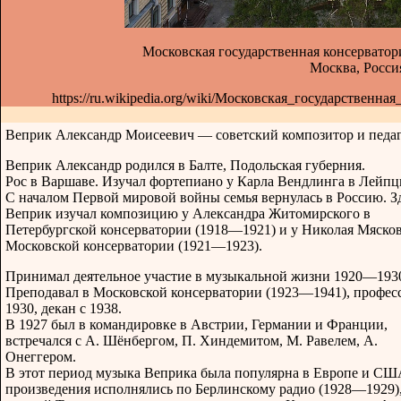
Московская государственная консерватор
Москва, Росси
https://ru.wikipedia.org/wiki/Московская_государствен
Веприк Александр Моисеевич — советский композитор и педаг
Веприк Александр родился в Балте, Подольская губерния.
Рос в Варшаве. Изучал фортепиано у Карла Вендлинга в Лейпц
С началом Первой мировой войны семья вернулась в Россию. З
Веприк изучал композицию у Александра Житомирского в
Петербургской консерватории (1918—1921) и у Николая Мясков
Московской консерватории (1921—1923).
Принимал деятельное участие в музыкальной жизни 1920—1930
Преподавал в Московской консерватории (1923—1941), професс
1930, декан с 1938.
В 1927 был в командировке в Австрии, Германии и Франции,
встречался с А. Шёнбергом, П. Хиндемитом, М. Равелем, А.
Онеггером.
В этот период музыка Веприка была популярна в Европе и США
произведения исполнялись по Берлинскому радио (1928—1929)