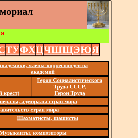
емориал
 я
С
Т
У
Ф
Х
Ц
Ч
Ш
Щ
Э
Ю
Я
Академики, члены-корреспонденты
академий
Герои Социалистического
Труда СССР,
 крест)
Герои Труда
нералы, адмиралы стран мира
авительств стран мира
Шахматисты, шашисты
Музыканты, композиторы