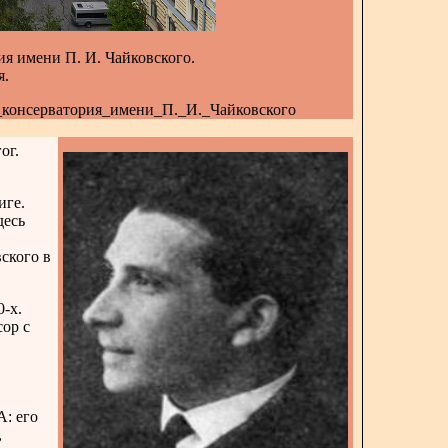
ия имени П. И. Чайковского.
я.
ная_консерватория_имени_П._И._Чайковского
ог.
иге.
десь
ского в
-х.
ор с
: его
,