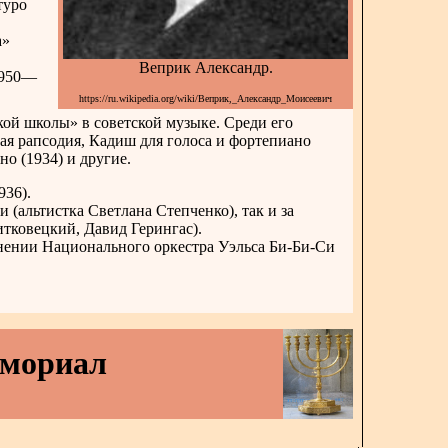
туро
а»
Веприк Александр.
1950—
https://ru.wikipedia.org/wiki/Веприк,_Александр_Моисеевич
ой школы» в советской музыке. Среди его
ая рапсодия, Кадиш для голоса и фортепиано
но (1934) и другие.
936).
(альтистка Светлана Степченко), так и за
тковецкий, Давид Герингас).
нении Национального оркестра Уэльса Би-Би-Си
емориал