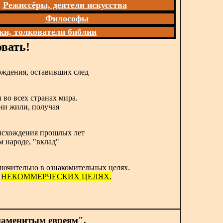
Режиссёры, деятели искусства
Философы
ки, толкователи библии
вать!
ождения, оставивших след
 во всех странах мира.
они жили, получая
роисхождения прошлых лет
м народе, "вклад"
лючительно в ознакомительных целях.
в
НЕКОММЕРЧЕСКИХ ЦЕЛЯХ.
наменитым евреям".