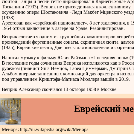
сюитой Танцы и песни гетто дирижировал в Карнеги-холле Ар
Тосканини (1933). Веприк не присоединился к коллективному
осуждению оперы Шостаковича «Леди Макбет Мценского уезд
(1938).
Арестован как «еврейский националист», 8 лет заключения, в 
1954 отбыл заключение в лагере на Урале. Реабилитирован.
Веприк считается одним из крупнейших композиторов «еврейск
произведений фортепианные сонаты, скрипичная сюита, альтов
(1925), Еврейские песни, Две пьесы для виолончели и фортепиа
Написал музыку к фильму Юлия Райзмана «Последняя ночь» (1
В последние годы сочинения Веприка исполняются как в России 
рубежом (пианист Яша Немцов, Табеа Циммерман, Дмитрий Си
Альбом впервые записанных композиций для оркестра в испол
под управлением Криштофа-Матиаса Мюллера вышёл в 2019.
Веприк Александр скончался 13 октября 1958 в Москве.
Еврейский м
Менора: http://ru.wikipedia.org/wiki/Менора