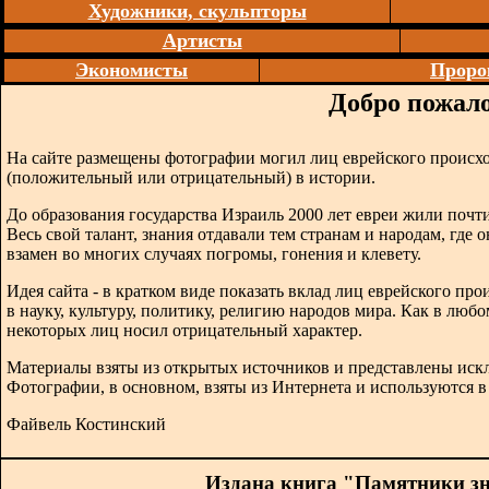
Художники, скульпторы
Артисты
Экономисты
Проро
Добро пожало
На сайте размещены фотографии могил лиц еврейского происх
(положительный или отрицательный) в истории.
До образования государства Израиль 2000 лет евреи жили почти
Весь свой талант, знания отдавали тем странам и народам, где 
взамен во многих случаях погромы, гонения и клевету.
Идея сайта - в кратком виде показать вклад лиц еврейского п
в науку, культуру, политику, религию народов мира. Как в любо
некоторых лиц носил отрицательный характер.
Материалы взяты из открытых источников и представлены иск
Фотографии, в основном, взяты из Интернета и используются 
Файвель Костинский
Издана книга "Памятники з