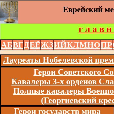
Еврейский м
г л а в н
А
Б
В
Г
Д
Е
Ё
Ж
З
И
Й
К
Л
М
Н
О
П
Р
Лауреаты Нобелевской пре
Герои Советского Со
Кавалеры 3-х орденов Сл
Полные кавалеры Военно
(Георгиевский кре
Герои государств мира