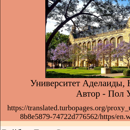
Университет Аделаиды, 
Автор - Пол 
https://translated.turbopages.org/prox
8b8e5879-74722d776562/https/en.wi