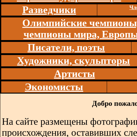
Разведчики
Чл
Олимпийские чемпионы
чемпионы мира, Европ
Писатели, поэты
Художники, скульпторы
Артисты
Экономисты
Добро пожало
На сайте размещены фотографии
происхождения, оставивших сл