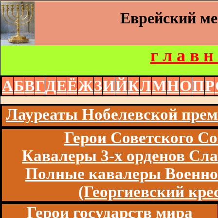
Еврейский м
г л а в н
А
Б
В
Г
Д
Е
Ё
Ж
З
И
Й
К
Л
М
Н
О
П
Р
Лауреаты Нобелевской пре
Герои Советского Со
Кавалеры 3-х орденов Сл
Полные кавалеры Военно
(Георгиевский кре
Герои государств мира