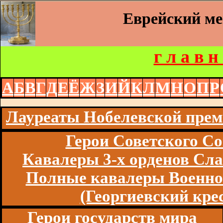
Еврейский м
г л а в н
А
Б
В
Г
Д
Е
Ё
Ж
З
И
Й
К
Л
М
Н
О
П
Р
Лауреаты Нобелевской пре
Герои Советского Со
Кавалеры 3-х орденов Сл
Полные кавалеры Военно
(Георгиевский кре
Герои государств мира