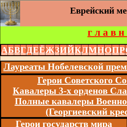
Еврейский м
г л а в н
А
Б
В
Г
Д
Е
Ё
Ж
З
И
Й
К
Л
М
Н
О
П
Р
Лауреаты Нобелевской пре
Герои Советского Со
Кавалеры 3-х орденов Сл
Полные кавалеры Военно
(Георгиевский кре
Герои государств мира