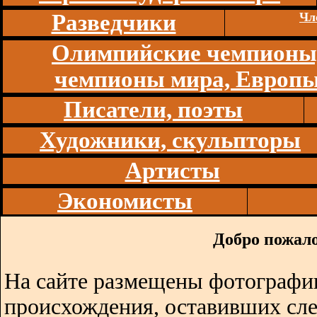
Разведчики
Чл
Олимпийские чемпионы
чемпионы мира, Европ
Писатели, поэты
Художники, скульпторы
Артисты
Экономисты
Добро пожало
На сайте размещены фотографии
происхождения, оставивших сл