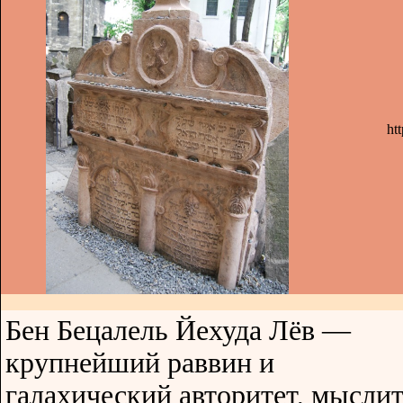
ht
Бен Бецалель Йехуда Лёв —
крупнейший раввин и
галахический авторитет, мысли