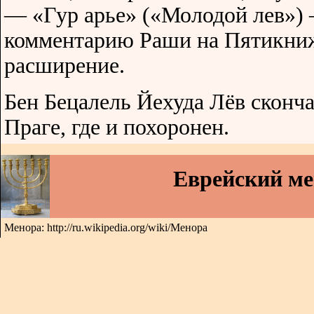
— «Гур арье» («Молодой лев»)
комментарию Раши на Пятикниж
расширение.
Бен Бецалель Йехуда Лёв сконча
Праге, где и похоронен.
Еврейский м
Менора: http://ru.wikipedia.org/wiki/Менора