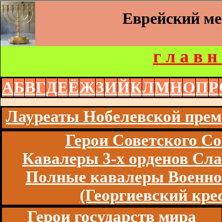
Еврейский м
г л а в н
А
Б
В
Г
Д
Е
Ё
Ж
З
И
Й
К
Л
М
Н
О
П
Р
Лауреаты Нобелевской пре
Герои Советского Со
Кавалеры 3-х орденов Сл
Полные кавалеры Военно
(Георгиевский кре
Герои государств мира