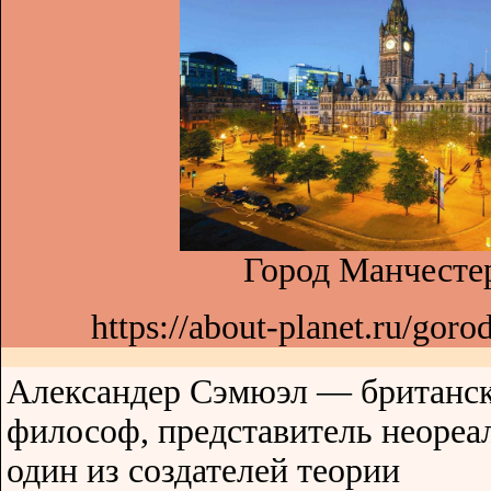
Город Манчестер
https://about-planet.ru/gor
Александер Сэмюэл — британс
философ, представитель неореа
один из создателей теории